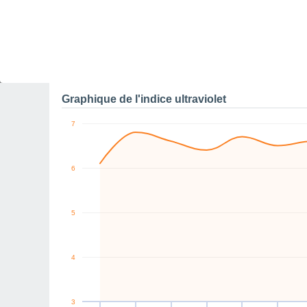
7
0
N
N
S
NW
NE
N
km/h
Ven
7
Sam
8
Dim
9
Lun
10
Mar
11
Mer
12
J
Rafales maximales de v
Graphique de l'indice ultraviolet
7
6
5
4
3