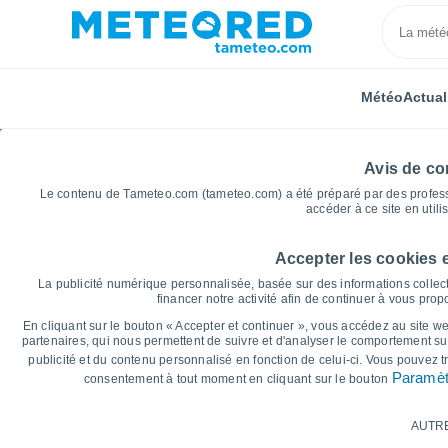
Météo
Actual
Avis de con
Le contenu de Tameteo.com (tameteo.com) a été préparé par des professio
accéder à ce site en utili
Accepter les cookies 
Accueil
Grand Est
Bas-Rhin
Ernolsheim-Bruche
La publicité numérique personnalisée, basée sur des informations collect
financer notre activité afin de continuer à vous pro
Graphiques météo pou
En cliquant sur le bouton « Accepter et continuer », vous accédez au site web
partenaires, qui nous permettent de suivre et d'analyser le comportement sur
publicité et du contenu personnalisé en fonction de celui-ci. Vous pouvez 
14 jours
7 jours
Paramèt
consentement à tout moment en cliquant sur le bouton
Graphique des températures
AUTR
Température maximale, température minima