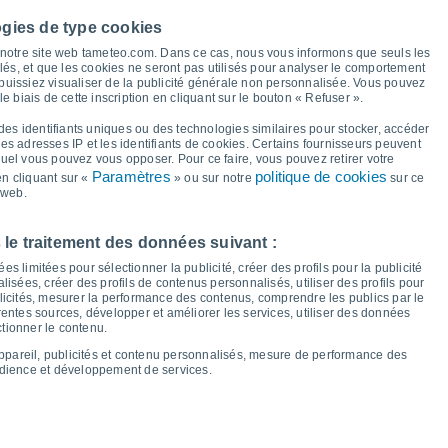
38°
36°
35°
ogies de type cookies
33°
à notre site web tameteo.com. Dans ce cas, nous vous informons que seuls les
llés, et que les cookies ne seront pas utilisés pour analyser le comportement
26°
 puissiez visualiser de la publicité générale non personnalisée. Vous pouvez
23°
23°
21°
21°
le biais de cette inscription en cliquant sur le bouton « Refuser ».
21°
21°
20°
18°
16°
16°
des identifiants uniques ou des technologies similaires pour stocker, accéder
13°
 les adresses IP et les identifiants de cookies. Certains fournisseurs peuvent
quel vous pouvez vous opposer. Pour ce faire, vous pouvez retirer votre
Paramètres
politique de cookies
n cliquant sur «
» ou sur notre
sur ce
 web.
eu
13
Ven
14
Sam
15
Dim
16
Lun
17
Mar
18
Mer
19
Jeu
20
 le traitement des données suivant :
empérature minimale
Point de rosée
s limitées pour sélectionner la publicité, créer des profils pour la publicité
lisées, créer des profils de contenus personnalisés, utiliser des profils pour
icités, mesurer la performance des contenus, comprendre les publics par le
entes sources, développer et améliorer les services, utiliser des données
ctionner le contenu.
nuageuse pour les 14 prochains jours
appareil, publicités et contenu personnalisés, mesure de performance des
100
udience et développement de services.
20
75