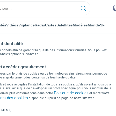
ités
Vidéos
Vigilance
Radar
Cartes
Satellites
Modèles
Monde
Ski
fidentialité
nnels afin de garantir la qualité des informations fournies. Vous pouvez
sant les options suivantes :
et accéder gratuitement
Graphiques météo
ées par le biais de cookies ou de technologies similaires, nous permet de
poser gratuitement des contenus de très haute qualité.
r Ernolsheim-Bruche
 et vous acceptez l'installation de tous les cookies, qu'ils soient à nous ou à
 le site, ainsi que de développer un profil spécifique pour vous montrer de la
Politique de cookies
trouver plus d'informations dans notre
et retirer votre
res des cookies
disponible au pied de page de notre site web.
EMENT,
le et point de rosée pour les 14 prochains jours