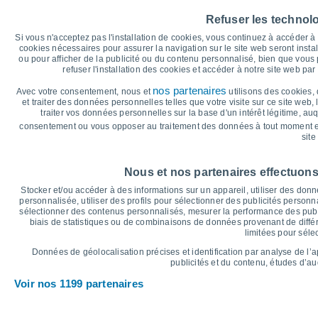
40
35°
Refuser les technol
35°
34°
35
32°
32°
Si vous n'acceptez pas l'installation de cookies, vous continuez à accéder 
30
28°
cookies nécessaires pour assurer la navigation sur le site web seront insta
ou pour afficher de la publicité ou du contenu personnalisé, bien que vous
25
refuser l'installation des cookies et accéder à notre site web par 
20°
19°
19°
20
19°
16°
nos partenaires
15°
Avec votre consentement, nous et
utilisons des cookies, 
15
et traiter des données personnelles telles que votre visite sur ce site web,
traiter vos données personnelles sur la base d'un intérêt légitime, au
10
consentement ou vous opposer au traitement des données à tout moment e
5
site
°C
Ven
7
Sam
8
Dim
9
Lun
10
Mar
11
Mer
12
J
Nous et nos partenaires effectuons
Température maximale
T
Stocker et/ou accéder à des informations sur un appareil, utiliser des donnée
personnalisée, utiliser des profils pour sélectionner des publicités personna
sélectionner des contenus personnalisés, mesurer la performance des publ
biais de statistiques ou de combinaisons de données provenant de différ
Graphique des précipitations et nuages
limitées pour séle
Pluie, neige et couverture 
Données de géolocalisation précises et identification par analyse de l’
5
publicités et du contenu, études d’a
1021
1020
10
Voir nos 1199 partenaires