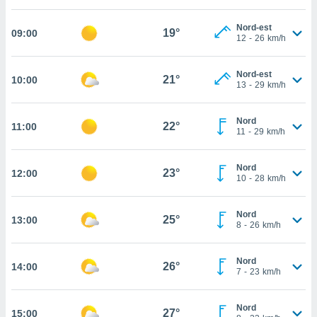
cité
Nord-est
ue
19°
09:00
12
-
26
km/h
lisée,
ACCEPTER
ur des
ET
ions
Nord-est
CONTINUER
21°
10:00
es par le
13
-
29
km/h
 cookies
PARAMÈTRES
Nord
gies
22°
11:00
11
-
29
km/h
es, nous
de
 notre
Nord
23°
12:00
10
-
28
km/h
afin de
r à vous
r
Nord
25°
ment des
13:00
8
-
26
km/h
 de très
alité.
Nord
26°
14:00
ant sur
7
-
23
km/h
n «
 et
Nord
r »,
27°
15:00