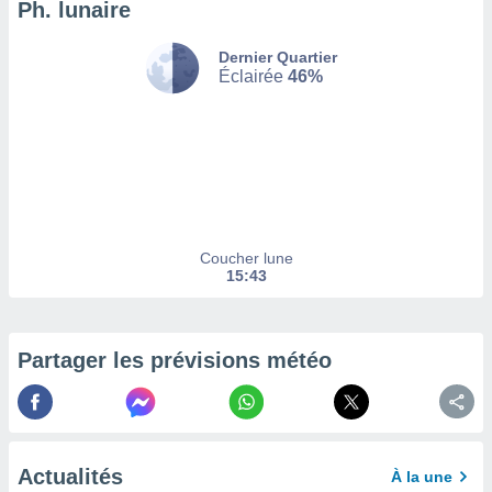
afficher
Ph. lunaire
licité ou
enu
Dernier Quartier
lisé,
Éclairée
46%
e vous
r de la
 non
lisée.
uvez
ation des
Coucher lune
et
15:43
à notre
 par le
 cette
Partager les prévisions météo
ion en
sur le
«
».
tre
Actualités
ement,
À la une