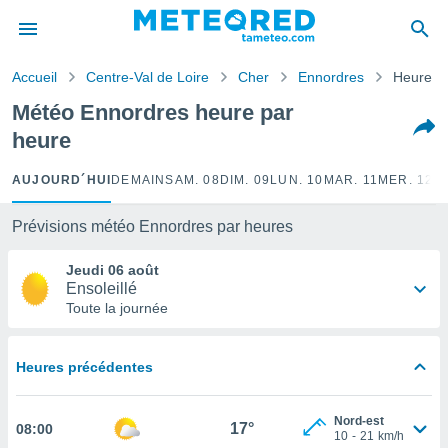
e
ntialité
Accueil
Centre-Val de Loire
Cher
Ennordres
Heure p
enu de
o.com
Météo Ennordres heure par
o.com) a
heure
aré par
onnels
AUJOURD´HUI
DEMAIN
SAM. 08
DIM. 09
LUN. 10
MAR. 11
MER. 12
J
arantir
té des
Prévisions météo Ennordres par heures
ions
. Vous
Jeudi 06 août
accéder
Ensoleillé
e en
Toute la journée
 les
s :
Heures précédentes
r les
s et
Nord-est
r
17°
08:00
10
-
21
km/h
tement