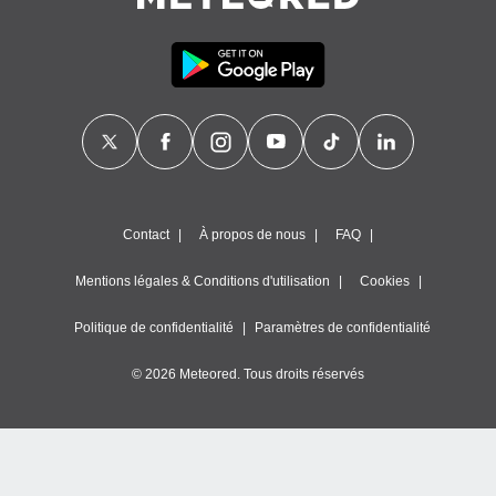
es
 :
et/ou
 à des
ions sur
eil,
des
limitées
nner la
, créer
Contact
À propos de nous
FAQ
ils pour
ité
Mentions légales & Conditions d'utilisation
Cookies
lisée,
des
our
Politique de confidentialité
Paramètres de confidentialité
nner des
és
© 2026 Meteored. Tous droits réservés
lisées,
s profils
enus
lisés,
des
our