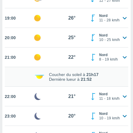
12
-
27
km/h
rouver
ations
Nord
26°
19:00
11
-
28
km/h
re
que de
kies
Nord
25°
20:00
r votre
10
-
25
km/h
ement à
ment en
Nord
sur le
22°
21:00
8
-
19
km/h
res des
kies
Coucher du soleil à
21h17
le au
Dernière lueur à
21:52
page de
te web.
Nord
21°
22:00
11
-
18
km/h
MENT,
 les
Nord
20°
23:00
logies
10
-
19
km/h
e
s