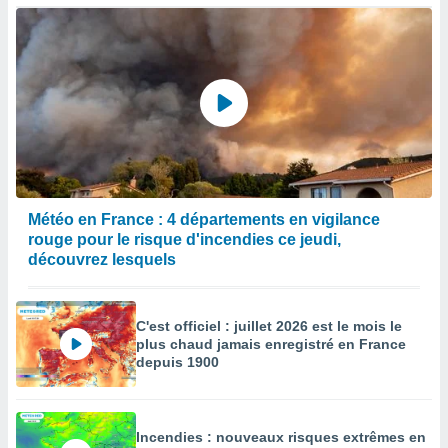
enaires
s des
 des
nts
 ou des
gies
es pour
 accéder
r des
lles
Météo en France : 4 départements en vigilance
ue votre
rouge pour le risque d'incendies ce jeudi,
r ce site
découvrez lesquels
 IP et
ifiants
C'est officiel : juillet 2026 est le mois le
es.
plus chaud jamais enregistré en France
depuis 1900
eurs
traiter
nées
lles sur
Incendies : nouveaux risques extrêmes en
d'un