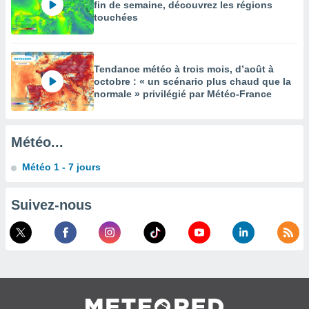
fin de semaine, découvrez les régions
égitime,
touchées
vous
vous
 Pour ce
ous
Tendance météo à trois mois, d’août à
etirer
octobre : « un scénario plus chaud que la
normale » privilégié par Météo-France
ement
 opposer
ement
nées à
Météo...
ment en
 sur «
Météo 1 - 7 jours
res
» ou
e
Suivez-nous
que de
kies
ite web.
t nos
ires
ons le
ent des