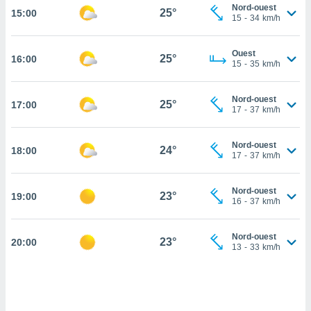
Nord-ouest
25°
15:00
cité
15
-
34
km/h
ue
lisée,
ACCEPTER
Ouest
ur des
25°
16:00
ET
15
-
35
km/h
ions
CONTINUER
es par le
 cookies
Nord-ouest
25°
17:00
PARAMÈTRES
17
-
37
km/h
gies
es, nous
Nord-ouest
de
24°
18:00
17
-
37
km/h
 notre
afin de
r à vous
Nord-ouest
23°
19:00
16
-
37
km/h
r
ment des
 de très
Nord-ouest
23°
alité.
20:00
13
-
33
km/h
ant sur
n «
 et
r »,