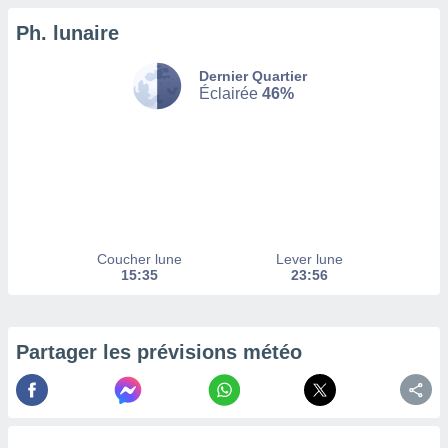
Ph. lunaire
tez pas
ation de
, vous
Dernier Quartier
z à
Éclairée
46%
à notre
.com.
 cas,
us
ns que
s
Coucher lune
Lever lune
ires
15:35
23:56
urer la
on sur le
 seront
, et que
Partager les prévisions météo
ies ne
as
pour
 le
ement