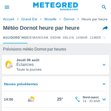
e
ntialité
Accueil
Grand Est
Moselle
Dornot
Heure par heure
enu de
o.com
Météo Dornot heure par heure
o.com) a
aré par
AUJOURD´HUI
DEMAIN
SAM. 08
DIM. 09
LUN. 10
MAR. 11
MER. 12
J
onnels
arantir
Prévisions météo Dornot par heures
té des
ions
Jeudi 06 août
. Vous
Éclaircies
accéder
Toute la journée
e en
 les
Heures précédentes
s :
r les
Nord-ouest
25°
14:00
s et
14
-
33
km/h
r
tement