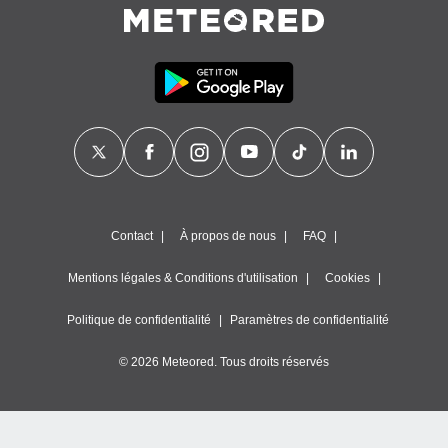
égitime,
vous
vous
 Pour ce
ous
etirer
ement
 opposer
ement
nées à
ment en
Contact
À propos de nous
FAQ
 sur «
res
» ou
e
Mentions légales & Conditions d'utilisation
Cookies
que de
kies
Politique de confidentialité
Paramètres de confidentialité
ite web.
© 2026 Meteored. Tous droits réservés
t nos
ires
ons le
ent des