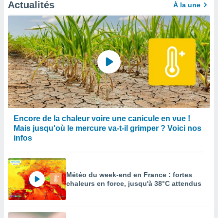
afficher
Actualités
À la une
licité ou
enu
lisé,
e vous
r de la
 non
lisée.
uvez
ation des
Encore de la chaleur voire une canicule en vue !
et
Mais jusqu'où le mercure va-t-il grimper ? Voici nos
à notre
infos
 par le
 cette
ion en
sur le
Météo du week-end en France : fortes
«
chaleurs en force, jusqu'à 38°C attendus
».
tre
ement,