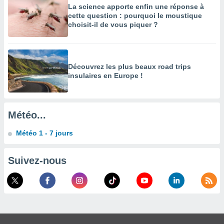
La science apporte enfin une réponse à
enaires
cette question : pourquoi le moustique
s des
choisit-il de vous piquer ?
 des
nts
 ou des
gies
Découvrez les plus beaux road trips
es pour
insulaires en Europe !
 accéder
r des
lles
Météo...
ue votre
r ce site
Météo 1 - 7 jours
 IP et
ifiants
Suivez-nous
es.
eurs
traiter
nées
lles sur
d'un