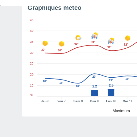
Graphiques météo
45
40
35
33°
32°
32°
31°
30°
30°
30
25
20
20°
19°
19°
18°
18°
2.5
15
2.2
16°
°C
Jeu
6
Ven
7
Sam
8
Dim
9
Lun
10
Mar
11
Maximum