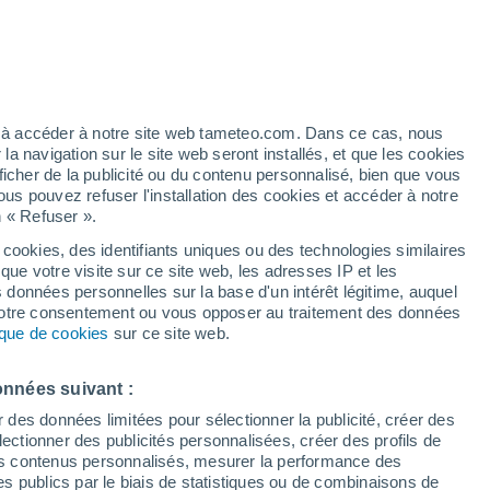
Vigilance jaune
Alerte canicule de niveau modéré à
Dommartin aujourd’hui
artier
6%
ez à accéder à notre site web tameteo.com. Dans ce cas, nous
 navigation sur le site web seront installés, et que les cookies
ficher de la publicité ou du contenu personnalisé, bien que vous
ous pouvez refuser l'installation des cookies et accéder à notre
n « Refuser ».
tobre
 cookies, des identifiants uniques ou des technologies similaires
que votre visite sur ce site web, les adresses IP et les
des températures
Radar de pluie
Satellites
Modèles
s données personnelles sur la base d'un intérêt légitime, auquel
 votre consentement ou vous opposer au traitement des données
tique de cookies
sur ce site web.
imanche
Lundi
Mardi
Mercredi
onnées suivant :
16 Août
17 Août
18 Août
19 Août
r des données limitées pour sélectionner la publicité, créer des
sélectionner des publicités personnalisées, créer des profils de
 des contenus personnalisés, mesurer la performance des
s publics par le biais de statistiques ou de combinaisons de