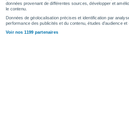
données provenant de différentes sources, développer et amélior
le contenu.
35°
/
21°
34°
/
21°
36°
/
21°
Données de géolocalisation précises et identification par analys
performance des publicités et du contenu, études d’audience e
9
-
24
km/h
10
-
25
km/h
12
6
-
22
km/h
Voir nos 1199 partenaires
Jeudi 13 août
Ciel dégagé
25°
02:00
T. ressentie
26°
Ciel dégagé
23°
05:00
T. ressentie
24°
Ensoleillé
23°
08:00
T. ressentie
25°
Ensoleillé
29°
11:00
T. ressentie
30°