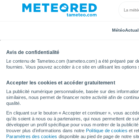
Météo
Actual
Avis de confidentialité
Le contenu de Tameteo.com (tameteo.com) a été préparé par des 
fournies. Vous pouvez accéder à ce site en utilisant les options 
Accepter les cookies et accéder gratuitement
Accueil
Auvergne-Rhône-Alpes
Ain
Dommartin
La publicité numérique personnalisée, basée sur des information
similaires, nous permet de financer notre activité afin de conti
Météo Dommartin 8 - 14
qualité.
En cliquant sur le bouton « Accepter et continuer », vous accéde
04:58
Jeudi
qu'ils soient à nous ou à partenaires, qui nous permettent de sui
développer un profil spécifique pour vous montrer de la publicit
trouver plus d'informations dans notre
Politique de cookies
et re
Ciel dégagé
Paramètres des cookies
disponible au pied de page de notre si