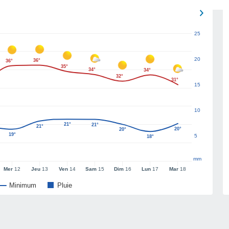
25
20
36°
36°
35°
34°
34°
32°
31°
15
10
21°
21°
21°
20°
20°
19°
5
18°
mm
Mer
12
Jeu
13
Ven
14
Sam
15
Dim
16
Lun
17
Mar
18
Minimum
Pluie