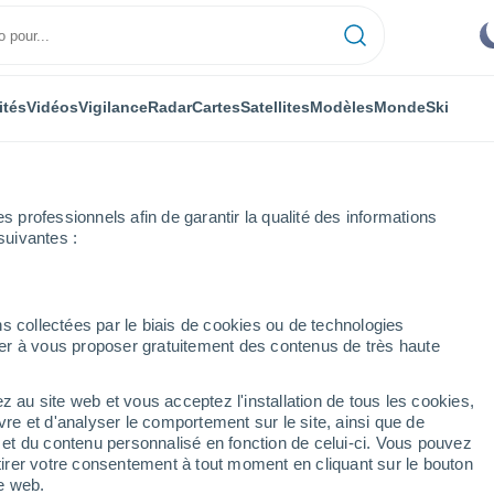
ités
Vidéos
Vigilance
Radar
Cartes
Satellites
Modèles
Monde
Ski
professionnels afin de garantir la qualité des informations
suivantes :
Semaine prochaine
s collectées par le biais de cookies ou de technologies
nuer à vous proposer gratuitement des contenus de très haute
 jours
z au site web et vous acceptez l'installation de tous les cookies,
...
vre et d'analyser le comportement sur le site, ainsi que de
é et du contenu personnalisé en fonction de celui-ci. Vous pouvez
Heure par heure
tirer votre consentement à tout moment en cliquant sur le bouton
Ciel dégagé dans les prochaines
te web.
heures