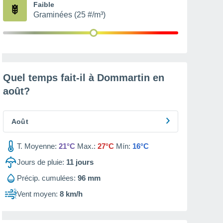
Faible
Graminées (25 #/m³)
Quel temps fait-il à Dommartin en
août
?
Août
T. Moyenne:
21°C
Max.:
27°C
Mín:
16°C
Jours de pluie:
11
jours
Précip. cumulées:
96 mm
Vent moyen:
8 km/h