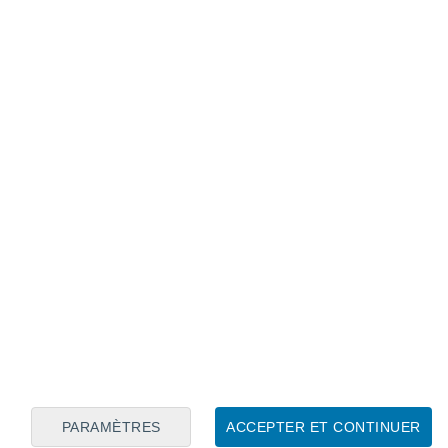
Calendrier lunaire
Lun
Mar
Mer
Jeu
Ven
Sam
Dim
6
7
8
9
10
11
12
13
14
15
16
17
18
19
PARAMÈTRES
ACCEPTER ET CONTINUER