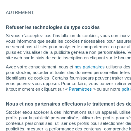
20°
AUTREMENT,
Dernier Qu
Refuser les technologies de type cookies
Éclairée:
4
Sensation de 20°
Si vous n'acceptez pas l'installation de cookies, vous continu
vous informons que seuls les cookies nécessaires pour assurer la
ne seront pas utilisés pour analyser le comportement ou pour af
puissiez visualiser de la publicité générale non personnalisée. V
Flash info
site web par le biais de cette inscription en cliquant sur le bouto
Découvrez la tendance météo entre août et oc
Avec votre consentement, nous et
nos partenaires
utilisons des
pour stocker, accéder et traiter des données personnelles telles 
Météo 1 - 7 jours
Heure par heure
Actualité
Carte 
identifiants de cookies. Certains fournisseurs peuvent traiter vo
vous pouvez vous opposer. Pour ce faire, vous pouvez retirer
à tout moment en cliquant sur «
Paramètres
» ou sur notre
poli
Vendredi
Samedi
D
Jeudi
Nous et nos partenaires effectuons le traitement des d
14 Août
15 Août
13 Août
Stocker et/ou accéder à des informations sur un appareil, utilise
profils pour la publicité personnalisée, utiliser des profils pour 
contenus personnalisés, utiliser des profils pour sélectionner
publicités, mesurer la performance des contenus, comprendre le