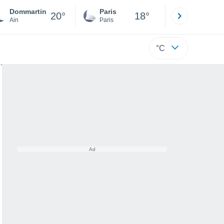
Dommartin
Paris
Montpelli
20°
18°
Ain
Paris
Hérault
°C