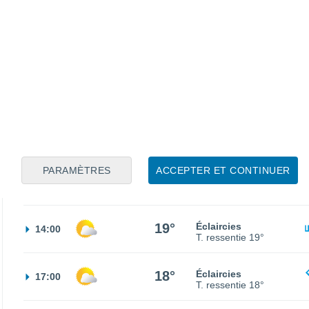
18°
Couvert
02:00
T. ressentie
18°
60%
17°
Pluie faible
05:00
1 mm
T. ressentie
17°
60%
16°
Pluie faible
08:00
3.1 mm
T. ressentie
16°
PARAMÈTRES
ACCEPTER ET CONTINUER
40%
17°
Pluie faible
11:00
1.4 mm
T. ressentie
17°
19°
Éclaircies
14:00
T. ressentie
19°
18°
Éclaircies
17:00
T. ressentie
18°