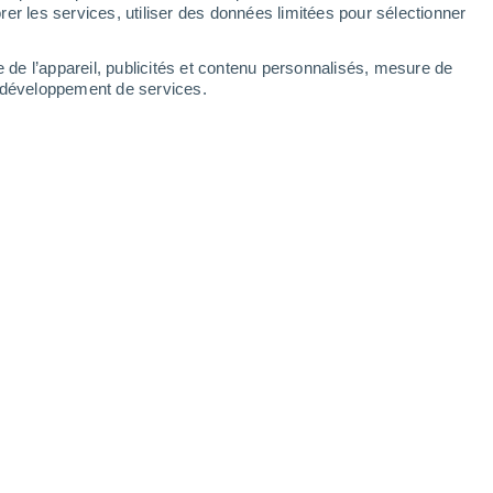
Lundi
10
er les services, utiliser des données limitées pour sélectionner
e de l’appareil, publicités et contenu personnalisés, mesure de
t développement de services.
r heures
16°
Éclaircies
02:00
T. ressentie
16°
16°
Éclaircies
05:00
T. ressentie
16°
17°
Éclaircies
08:00
T. ressentie
17°
19°
Éclaircies
11:00
T. ressentie
19°