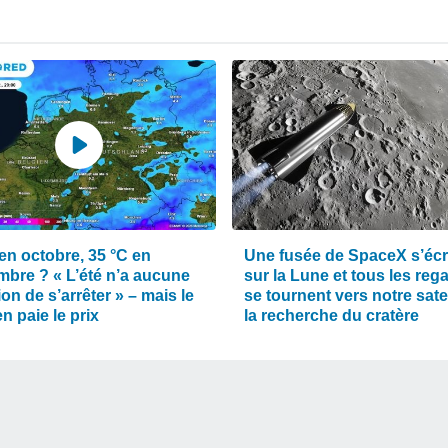
en octobre, 35 °C en
Une fusée de SpaceX s’éc
mbre ? « L’été n’a aucune
sur la Lune et tous les reg
ion de s’arrêter » – mais le
se tournent vers notre satel
n paie le prix
la recherche du cratère