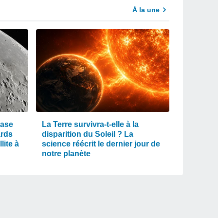
À la une
rase
La Terre survivra-t-elle à la
ards
disparition du Soleil ? La
lite à
science réécrit le dernier jour de
notre planète