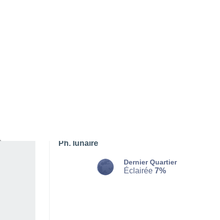
LUNDI 10 AOÛT
La nuit
Pluie faible, ciel variable
Lever du soleil à
05h49
Coucher du soleil à
21h10
Première lueur à
05:05
Dernière lueur à
21:54
Ph. lunaire
Dernier Quartier
Éclairée
7%