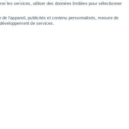
Dimanche
9
er les services, utiliser des données limitées pour sélectionner
e de l’appareil, publicités et contenu personnalisés, mesure de
t développement de services.
r heures
23°
Éclaircies
02:00
T. ressentie
21°
23°
Éclaircies
05:00
T. ressentie
21°
24°
Éclaircies
08:00
T. ressentie
23°
29°
Éclaircies
11:00
T. ressentie
34°