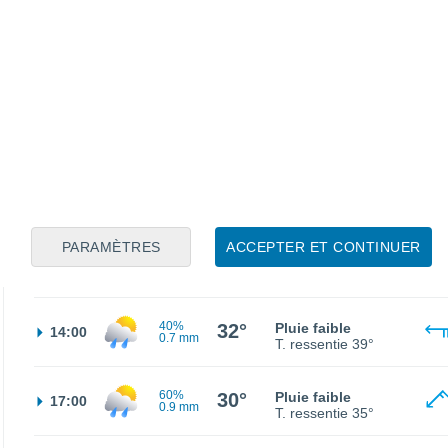
25°
Éclaircies
02:00
T. ressentie
25°
24°
Ciel dégagé
05:00
T. ressentie
24°
25°
Ensoleillé
08:00
T. ressentie
26°
PARAMÈTRES
ACCEPTER ET CONTINUER
30°
Éclaircies
11:00
T. ressentie
35°
40%
32°
Pluie faible
14:00
0.7 mm
T. ressentie
39°
60%
30°
Pluie faible
17:00
0.9 mm
T. ressentie
35°