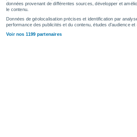
Vendredi
7
Samedi
8
données provenant de différentes sources, développer et amélior
le contenu.
Données de géolocalisation précises et identification par analys
performance des publicités et du contenu, études d’audience e
Prévisions météo Reinold Garcia pa
Voir nos 1199 partenaires
VENDREDI 07 AOÛT
L'après-midi
Orage, ciel variable
Lever du soleil à
06h57
Coucher du soleil à
20h01
Première lueur à
06:34
Dernière lueur à
20:24
Ph. lunaire