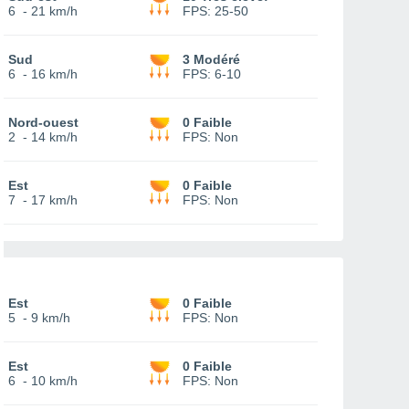
6
-
21 km/h
FPS:
25-50
Sud
3 Modéré
6
-
16 km/h
FPS:
6-10
Nord-ouest
0 Faible
2
-
14 km/h
FPS:
Non
Est
0 Faible
7
-
17 km/h
FPS:
Non
Est
0 Faible
5
-
9 km/h
FPS:
Non
Est
0 Faible
6
-
10 km/h
FPS:
Non