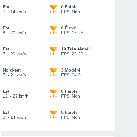
Est
0 Faible
7
-
14 km/h
FPS:
Non
Est
6 Élevé
8
-
20 km/h
FPS:
15-25
Est
10 Très élevé!
7
-
20 km/h
FPS:
25-50
Nord-est
3 Modéré
7
-
21 km/h
FPS:
6-10
Est
0 Faible
12
-
27 km/h
FPS:
Non
Est
0 Faible
8
-
14 km/h
FPS:
Non