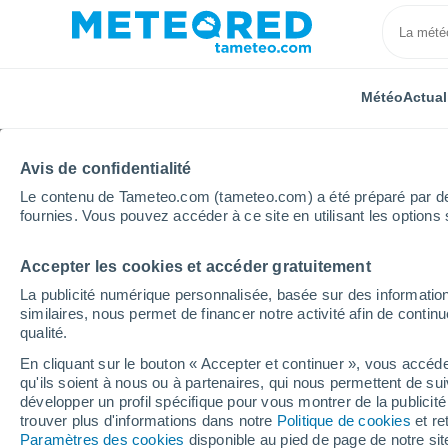
Météo
Actual
Avis de confidentialité
Le contenu de Tameteo.com (tameteo.com) a été préparé par des 
fournies. Vous pouvez accéder à ce site en utilisant les options 
Accepter les cookies et accéder gratuitement
Accueil
Cuba
Province de Matanzas
Reinold Ga
La publicité numérique personnalisée, basée sur des information
similaires, nous permet de financer notre activité afin de conti
Météo Reinold Garcia 
qualité.
En cliquant sur le bouton « Accepter et continuer », vous accéde
qu'ils soient à nous ou à partenaires, qui nous permettent de sui
Météo 1 - 7 jours
Heure par heure
développer un profil spécifique pour vous montrer de la publicit
trouver plus d'informations dans notre
Politique de cookies
et re
Paramètres des cookies
disponible au pied de page de notre si