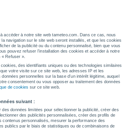
 pour Reinold Garcia
VENT
PRÉCIPITATIONS
12
15
18
21
00
03
06
09
12
15
18
21
00
ez à accéder à notre site web tameteo.com. Dans ce cas, nous
 navigation sur le site web seront installés, et que les cookies
ficher de la publicité ou du contenu personnalisé, bien que vous
ous pouvez refuser l'installation des cookies et accéder à notre
n « Refuser ».
33°
33°
 cookies, des identifiants uniques ou des technologies similaires
32°
que votre visite sur ce site web, les adresses IP et les
30°
30°
30°
s données personnelles sur la base d'un intérêt légitime, auquel
28°
28°
 votre consentement ou vous opposer au traitement des données
27°
tique de cookies
sur ce site web.
26°
25°
25°
24°
onnées suivant :
0.9
r des données limitées pour sélectionner la publicité, créer des
0.7
sélectionner des publicités personnalisées, créer des profils de
 des contenus personnalisés, mesurer la performance des
0.2
s publics par le biais de statistiques ou de combinaisons de