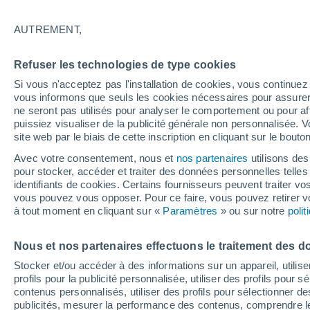
Graphique météo heure par heure
AUTREMENT,
SYMBOLE
TEMPÉRATURE
Refuser les technologies de type cookies
00
03
06
09
12
15
18
21
00
03
06
09
Si vous n'acceptez pas l'installation de cookies, vous continu
vous informons que seuls les cookies nécessaires pour assurer la
ne seront pas utilisés pour analyser le comportement ou pour af
puissiez visualiser de la publicité générale non personnalisée. V
site web par le biais de cette inscription en cliquant sur le bouto
32°
Avec votre consentement, nous et
nos partenaires
utilisons des
31°
pour stocker, accéder et traiter des données personnelles telles 
29°
identifiants de cookies. Certains fournisseurs peuvent traiter vo
vous pouvez vous opposer. Pour ce faire, vous pouvez retirer
27°
à tout moment en cliquant sur «
Paramètres
» ou sur notre
poli
25°
25°
24°
24°
24°
23°
23°
Nous et nos partenaires effectuons le traitement des d
Stocker et/ou accéder à des informations sur un appareil, utilise
profils pour la publicité personnalisée, utiliser des profils pour 
0.5
0.3
contenus personnalisés, utiliser des profils pour sélectionner
0.1
publicités, mesurer la performance des contenus, comprendre le