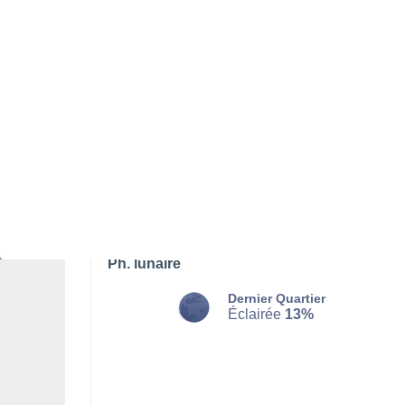
DIMANCHE 09 AOÛT
L'après-midi
Pluie faible, ciel variable
Lever du soleil à
06h58
Coucher du soleil à
19h59
Première lueur à
06:34
Dernière lueur à
20:23
Ph. lunaire
Dernier Quartier
Éclairée
13%