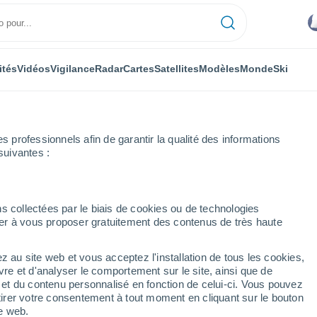
ités
Vidéos
Vigilance
Radar
Cartes
Satellites
Modèles
Monde
Ski
professionnels afin de garantir la qualité des informations
suivantes :
rcia
Heure par heure
s collectées par le biais de cookies ou de technologies
nuer à vous proposer gratuitement des contenus de très haute
heure par heure
z au site web et vous acceptez l'installation de tous les cookies,
vre et d'analyser le comportement sur le site, ainsi que de
é et du contenu personnalisé en fonction de celui-ci. Vous pouvez
tirer votre consentement à tout moment en cliquant sur le bouton
te web.