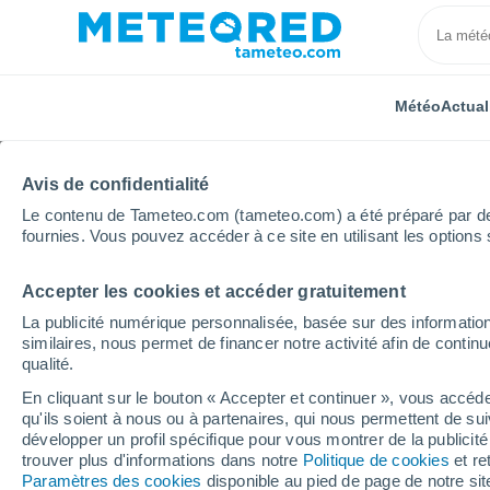
Météo
Actual
Avis de confidentialité
Le contenu de Tameteo.com (tameteo.com) a été préparé par des 
fournies. Vous pouvez accéder à ce site en utilisant les options 
Accepter les cookies et accéder gratuitement
Accueil
Croatie
Split-Dalmatie
Trilj
Heure pa
La publicité numérique personnalisée, basée sur des information
similaires, nous permet de financer notre activité afin de conti
Météo Trilj heure par 
qualité.
En cliquant sur le bouton « Accepter et continuer », vous accéde
qu'ils soient à nous ou à partenaires, qui nous permettent de sui
Météo 1 - 7 jours
Heure par heure
développer un profil spécifique pour vous montrer de la publicit
trouver plus d'informations dans notre
Politique de cookies
et re
Paramètres des cookies
disponible au pied de page de notre si