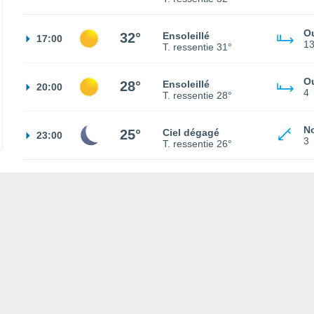
O
32°
Ensoleillé
17:00
1
T. ressentie
31°
O
28°
Ensoleillé
20:00
4
T. ressentie
28°
No
25°
Ciel dégagé
23:00
3
T. ressentie
26°