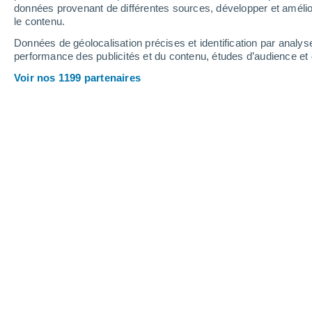
Samedi
8
Dimanche
9
données provenant de différentes sources, développer et amélior
le contenu.
Données de géolocalisation précises et identification par analys
performance des publicités et du contenu, études d’audience e
Prévisions météo Trilj par heures
Voir nos 1199 partenaires
SAMEDI 08 AOÛT
15 Alertes maintenant
Extrême vigilance
L'après-midi
Orage, ciel variable
Lever du soleil à
05h49
Coucher du soleil à
20h06
Première lueur à
05:17
Dernière lueur à
20:38