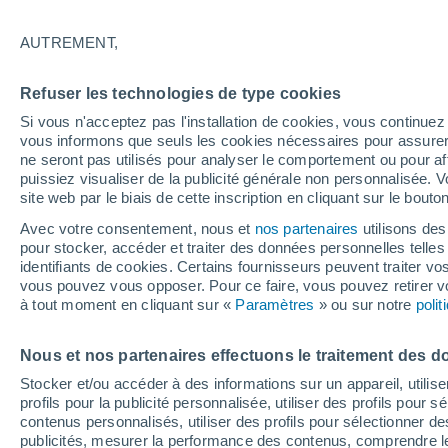
Graphique météo heure par heure 
AUTREMENT,
SYMBOLE
TEMPÉRATURE
Refuser les technologies de type cookies
00
03
06
09
12
15
18
21
00
03
06
09
Si vous n'acceptez pas l'installation de cookies, vous continu
vous informons que seuls les cookies nécessaires pour assurer la
ne seront pas utilisés pour analyser le comportement ou pour af
puissiez visualiser de la publicité générale non personnalisée. V
site web par le biais de cette inscription en cliquant sur le bouto
33°
32°
Avec votre consentement, nous et
nos partenaires
utilisons des
30°
pour stocker, accéder et traiter des données personnelles telles 
identifiants de cookies. Certains fournisseurs peuvent traiter vo
27°
27°
25°
vous pouvez vous opposer. Pour ce faire, vous pouvez retirer
24°
23°
à tout moment en cliquant sur «
Paramètres
» ou sur notre
poli
22°
22°
21°
Nous et nos partenaires effectuons le traitement des d
Stocker et/ou accéder à des informations sur un appareil, utilise
0.6
profils pour la publicité personnalisée, utiliser des profils pour 
contenus personnalisés, utiliser des profils pour sélectionner
0.1
publicités, mesurer la performance des contenus, comprendre le