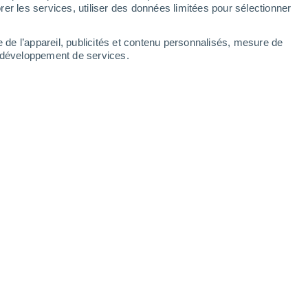
Lundi
10
er les services, utiliser des données limitées pour sélectionner
e de l’appareil, publicités et contenu personnalisés, mesure de
t développement de services.
23°
Ciel dégagé
02:00
T. ressentie
24°
22°
Ciel dégagé
05:00
T. ressentie
22°
27°
Ensoleillé
08:00
T. ressentie
28°
32°
Éclaircies
11:00
T. ressentie
31°
30%