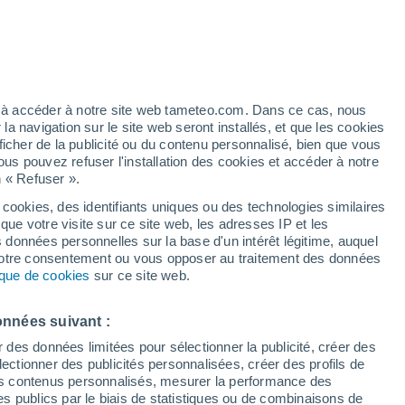
pour Trilj
VENT
PRÉCIPITATIONS
12
15
18
21
00
03
06
09
12
15
18
21
00
ez à accéder à notre site web tameteo.com. Dans ce cas, nous
 navigation sur le site web seront installés, et que les cookies
ficher de la publicité ou du contenu personnalisé, bien que vous
ous pouvez refuser l'installation des cookies et accéder à notre
34°
n « Refuser ».
33°
32°
32°
32°
 cookies, des identifiants uniques ou des technologies similaires
31°
que votre visite sur ce site web, les adresses IP et les
28°
27°
s données personnelles sur la base d'un intérêt légitime, auquel
 votre consentement ou vous opposer au traitement des données
25°
25°
24°
tique de cookies
sur ce site web.
21°
20°
onnées suivant :
r des données limitées pour sélectionner la publicité, créer des
sélectionner des publicités personnalisées, créer des profils de
 des contenus personnalisés, mesurer la performance des
s publics par le biais de statistiques ou de combinaisons de