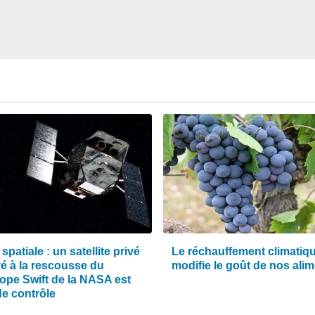
 spatiale : un satellite privé
Le réchauffement climatiq
é à la rescousse du
modifie le goût de nos ali
cope Swift de la NASA est
de contrôle