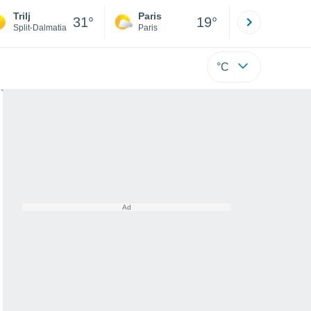
Trilj
Paris
Montpelli
31°
19°
Split-Dalmatia
Paris
Hérault
°C