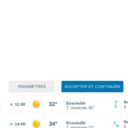
No
21°
Ciel dégagé
02:00
5
T. ressentie
21°
No
20°
Ciel dégagé
05:00
6
T. ressentie
20°
No
25°
Ensoleillé
08:00
PARAMÈTRES
ACCEPTER ET CONTINUER
7
T. ressentie
26°
N
32°
Ensoleillé
11:00
4
T. ressentie
30°
N
34°
Ensoleillé
14:00
5
T. ressentie
32°