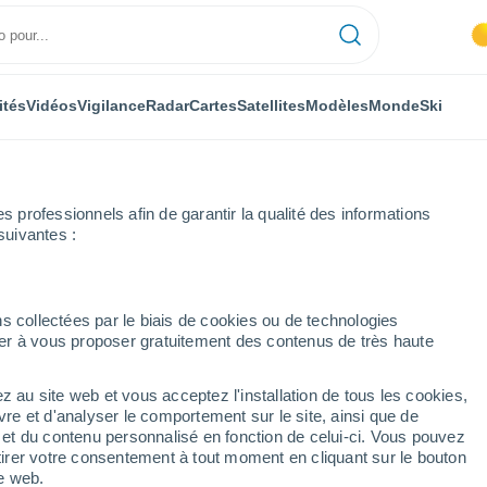
ités
Vidéos
Vigilance
Radar
Cartes
Satellites
Modèles
Monde
Ski
professionnels afin de garantir la qualité des informations
suivantes :
r heure
s collectées par le biais de cookies ou de technologies
nuer à vous proposer gratuitement des contenus de très haute
heure
z au site web et vous acceptez l'installation de tous les cookies,
vre et d'analyser le comportement sur le site, ainsi que de
é et du contenu personnalisé en fonction de celui-ci. Vous pouvez
tirer votre consentement à tout moment en cliquant sur le bouton
te web.