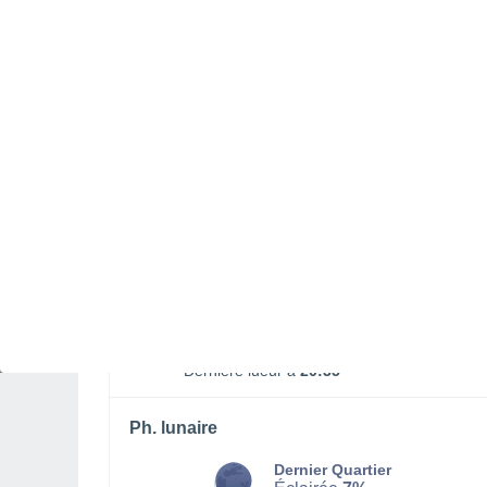
Lever lune
Coucher lune
01:18
18:01
LUNDI 10 AOÛT
Toute la journée
Ensoleillé
Lever du soleil à
05h51
Coucher du soleil à
20h03
Première lueur à
05:20
Dernière lueur à
20:35
Ph. lunaire
Dernier Quartier