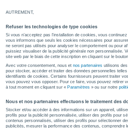
Graphique météo heure par heure 
AUTREMENT,
SYMBOLE
TEMPÉRATURE
Refuser les technologies de type cookies
00
03
06
09
12
15
18
21
00
03
06
09
Si vous n'acceptez pas l'installation de cookies, vous continu
vous informons que seuls les cookies nécessaires pour assurer la
ne seront pas utilisés pour analyser le comportement ou pour af
puissiez visualiser de la publicité générale non personnalisée. V
site web par le biais de cette inscription en cliquant sur le bouto
32°
Avec votre consentement, nous et
nos partenaires
utilisons des
32°
pour stocker, accéder et traiter des données personnelles telles 
identifiants de cookies. Certains fournisseurs peuvent traiter vo
29°
29°
vous pouvez vous opposer. Pour ce faire, vous pouvez retirer
26°
à tout moment en cliquant sur «
Paramètres
» ou sur notre
poli
25°
24°
24°
23°
23°
Nous et nos partenaires effectuons le traitement des d
21°
Stocker et/ou accéder à des informations sur un appareil, utilise
profils pour la publicité personnalisée, utiliser des profils pour 
contenus personnalisés, utiliser des profils pour sélectionner
publicités, mesurer la performance des contenus, comprendre le