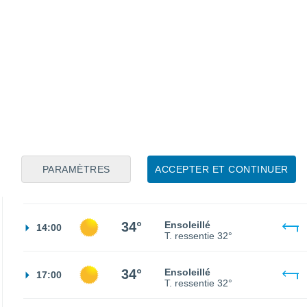
23°
Ciel dégagé
02:00
T. ressentie
25°
21°
Ciel dégagé
05:00
T. ressentie
21°
25°
Ensoleillé
08:00
T. ressentie
26°
PARAMÈTRES
ACCEPTER ET CONTINUER
31°
Ensoleillé
11:00
T. ressentie
30°
34°
Ensoleillé
14:00
T. ressentie
32°
34°
Ensoleillé
17:00
T. ressentie
32°