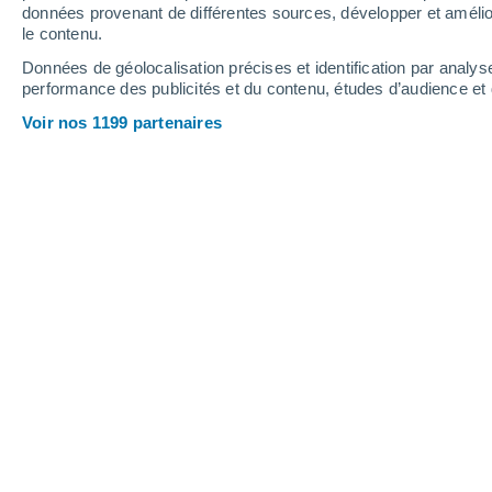
Samedi
8
Dimanche
9
données provenant de différentes sources, développer et amélior
le contenu.
Données de géolocalisation précises et identification par analys
performance des publicités et du contenu, études d’audience e
Prévisions météo Bilje par heures
Voir nos 1199 partenaires
SAMEDI 08 AOÛT
Toute la journée
Ensoleillé
Lever du soleil à
05h36
Coucher du soleil à
20h03
Première lueur à
05:03
Dernière lueur à
20:37
Ph. lunaire