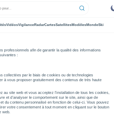
ités
Vidéos
Vigilance
Radar
Cartes
Satellites
Modèles
Monde
Ski
professionnels afin de garantir la qualité des informations
suivantes :
ar heure
s collectées par le biais de cookies ou de technologies
nuer à vous proposer gratuitement des contenus de très haute
heure
z au site web et vous acceptez l'installation de tous les cookies,
vre et d'analyser le comportement sur le site, ainsi que de
é et du contenu personnalisé en fonction de celui-ci. Vous pouvez
tirer votre consentement à tout moment en cliquant sur le bouton
te web.