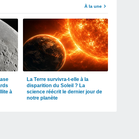
À la une
rase
La Terre survivra-t-elle à la
ards
disparition du Soleil ? La
lite à
science réécrit le dernier jour de
notre planète