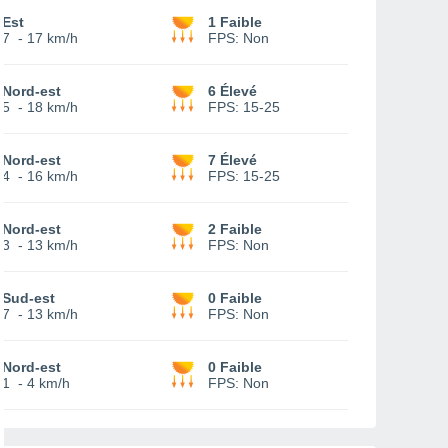
Est
1 Faible
7
-
17 km/h
FPS:
Non
Nord-est
6 Élevé
5
-
18 km/h
FPS:
15-25
Nord-est
7 Élevé
4
-
16 km/h
FPS:
15-25
Nord-est
2 Faible
3
-
13 km/h
FPS:
Non
Sud-est
0 Faible
7
-
13 km/h
FPS:
Non
Nord-est
0 Faible
1
-
4 km/h
FPS:
Non