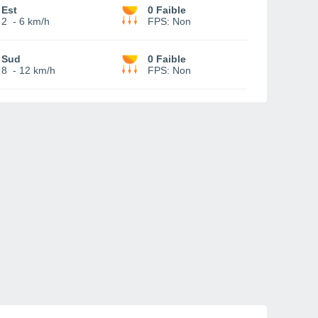
Est
0 Faible
2
-
6 km/h
FPS:
Non
Sud
0 Faible
8
-
12 km/h
FPS:
Non