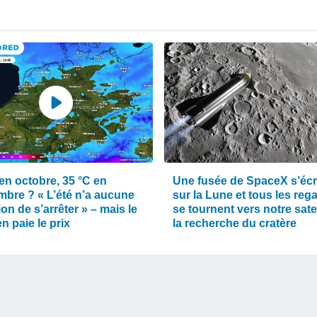
en octobre, 35 °C en
Une fusée de SpaceX s’éc
mbre ? « L’été n’a aucune
sur la Lune et tous les reg
ion de s’arrêter » – mais le
se tournent vers notre satel
n paie le prix
la recherche du cratère