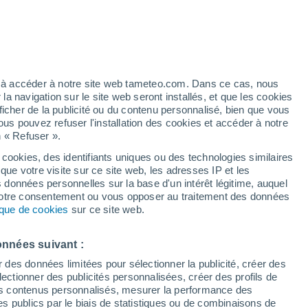
pour Bilje
VENT
PRÉCIPITATIONS
12
15
18
21
00
03
06
09
12
15
18
21
00
ez à accéder à notre site web tameteo.com. Dans ce cas, nous
 navigation sur le site web seront installés, et que les cookies
ficher de la publicité ou du contenu personnalisé, bien que vous
ous pouvez refuser l'installation des cookies et accéder à notre
n « Refuser ».
34°
34°
 cookies, des identifiants uniques ou des technologies similaires
32°
32°
31°
que votre visite sur ce site web, les adresses IP et les
30°
s données personnelles sur la base d'un intérêt légitime, auquel
29°
28°
 votre consentement ou vous opposer au traitement des données
tique de cookies
sur ce site web.
26°
25°
25°
23°
onnées suivant :
21°
r des données limitées pour sélectionner la publicité, créer des
sélectionner des publicités personnalisées, créer des profils de
 des contenus personnalisés, mesurer la performance des
s publics par le biais de statistiques ou de combinaisons de