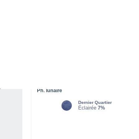
LUNDI 10 AOÛT
Toute la journée
Ensoleillé
Lever du soleil à
05h39
Coucher du soleil à
20h00
Première lueur à
05:06
Dernière lueur à
20:33
Ph. lunaire
Dernier Quartier
Éclairée
7%