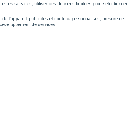
Lundi
10
er les services, utiliser des données limitées pour sélectionner
e de l’appareil, publicités et contenu personnalisés, mesure de
t développement de services.
25°
Ciel dégagé
02:00
T. ressentie
26°
23°
Éclaircies
05:00
T. ressentie
24°
24°
Éclaircies
08:00
T. ressentie
25°
29°
Éclaircies
11:00
T. ressentie
29°