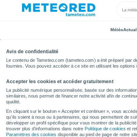
Météo
Actual
Avis de confidentialité
Le contenu de Tameteo.com (tameteo.com) a été préparé par des 
fournies. Vous pouvez accéder à ce site en utilisant les options 
Accepter les cookies et accéder gratuitement
Accueil
Croatie
Osijek-Baranja
Bilje
Heure p
La publicité numérique personnalisée, basée sur des information
similaires, nous permet de financer notre activité afin de conti
Météo Bilje heure par 
qualité.
En cliquant sur le bouton « Accepter et continuer », vous accéde
qu'ils soient à nous ou à partenaires, qui nous permettent de sui
Météo 1 - 7 jours
Heure par heure
développer un profil spécifique pour vous montrer de la publicit
trouver plus d'informations dans notre
Politique de cookies
et re
Paramètres des cookies
disponible au pied de page de notre si