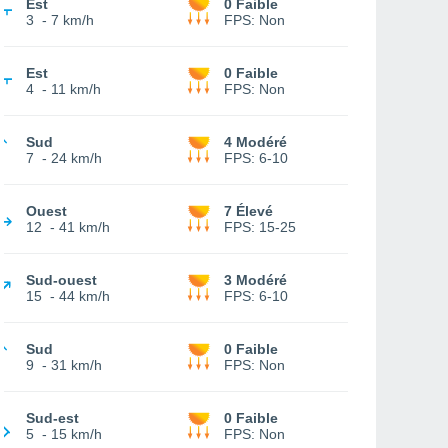
Est
0 Faible
3
-
7 km/h
FPS:
Non
Est
0 Faible
4
-
11 km/h
FPS:
Non
Sud
4 Modéré
7
-
24 km/h
FPS:
6-10
Ouest
7 Élevé
12
-
41 km/h
FPS:
15-25
Sud-ouest
3 Modéré
15
-
44 km/h
FPS:
6-10
Sud
0 Faible
9
-
31 km/h
FPS:
Non
Sud-est
0 Faible
5
-
15 km/h
FPS:
Non