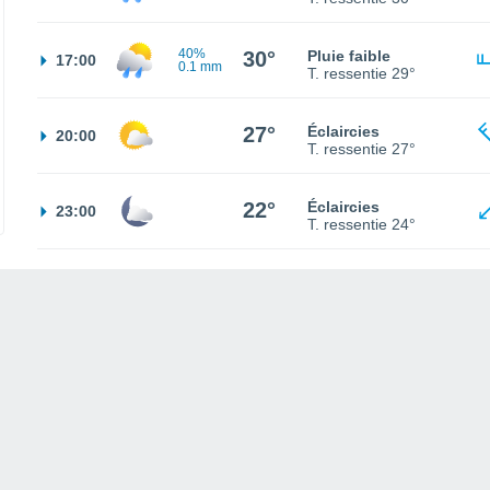
40%
30°
Pluie faible
17:00
0.1 mm
T. ressentie
29°
27°
Éclaircies
20:00
T. ressentie
27°
22°
Éclaircies
23:00
T. ressentie
24°