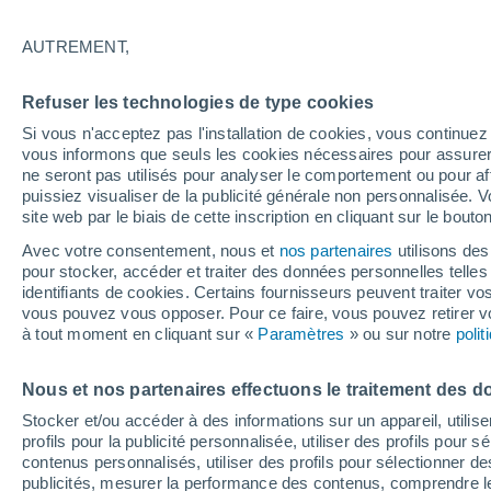
Graphique météo heure par heure
AUTREMENT,
SYMBOLE
TEMPÉRATURE
Refuser les technologies de type cookies
00
03
06
09
12
15
18
21
00
03
06
09
Si vous n'acceptez pas l'installation de cookies, vous continu
vous informons que seuls les cookies nécessaires pour assurer la
ne seront pas utilisés pour analyser le comportement ou pour af
puissiez visualiser de la publicité générale non personnalisée. V
site web par le biais de cette inscription en cliquant sur le bouto
31°
Avec votre consentement, nous et
nos partenaires
utilisons des
30°
pour stocker, accéder et traiter des données personnelles telles 
28°
27°
identifiants de cookies. Certains fournisseurs peuvent traiter vo
vous pouvez vous opposer. Pour ce faire, vous pouvez retirer
24°
à tout moment en cliquant sur «
Paramètres
» ou sur notre
poli
23°
22°
21°
20°
19°
Nous et nos partenaires effectuons le traitement des d
18°
Stocker et/ou accéder à des informations sur un appareil, utilise
profils pour la publicité personnalisée, utiliser des profils pour 
contenus personnalisés, utiliser des profils pour sélectionner
publicités, mesurer la performance des contenus, comprendre le