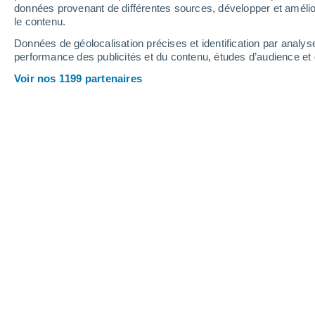
Samedi
8
Dimanche
9
données provenant de différentes sources, développer et amélior
le contenu.
Données de géolocalisation précises et identification par analys
performance des publicités et du contenu, études d’audience e
Prévisions météo Coyrière par heur
Voir nos 1199 partenaires
SAMEDI 08 AOÛT
1 Alerte maintenant
Risque modéré
Toute la journée
Ensoleillé
Lever du soleil à
06h26
Coucher du soleil à
20h57
Première lueur à
05:52
Dernière lueur à
21:31