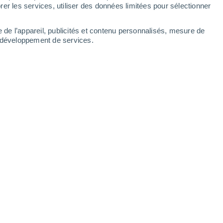
Lundi
10
er les services, utiliser des données limitées pour sélectionner
e de l’appareil, publicités et contenu personnalisés, mesure de
t développement de services.
es
E
19°
Ciel dégagé
02:00
5
T. ressentie
19°
E
18°
Ciel dégagé
05:00
4
T. ressentie
18°
E
20°
Ensoleillé
08:00
5
T. ressentie
20°
S
27°
Ensoleillé
11:00
1
T. ressentie
27°
O