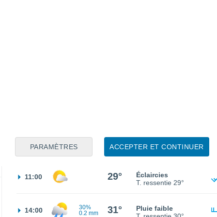
23°
Éclaircies
02:00
T. ressentie
25°
22°
Ciel dégagé
05:00
T. ressentie
22°
24°
Ensoleillé
08:00
PARAMÈTRES
ACCEPTER ET CONTINUER
T. ressentie
25°
29°
Éclaircies
11:00
T. ressentie
29°
30%
31°
Pluie faible
14:00
0.2 mm
T. ressentie
30°