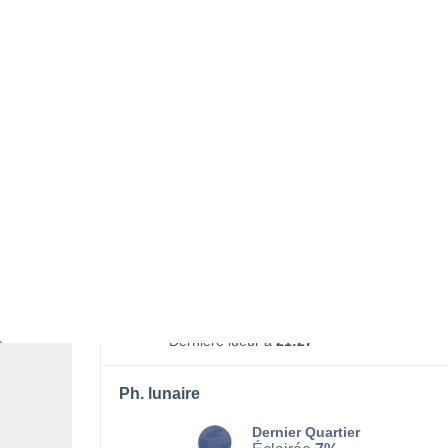
Lever lune
Coucher lune
01:49
19:00
LUNDI 10 AOÛT
L'après-midi
Pluie faible, ciel variable
Lever du soleil à
06h28
Coucher du soleil à
20h54
Première lueur à
05:55
Dernière lueur à
21:27
Ph. lunaire
Dernier Quartier