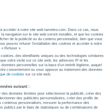
 pour Coyrière
VENT
PRÉCIPITATIONS
12
15
18
21
00
03
06
09
12
15
18
21
00
ez à accéder à notre site web tameteo.com. Dans ce cas, nous
 navigation sur le site web seront installés, et que les cookies
ficher de la publicité ou du contenu personnalisé, bien que vous
ous pouvez refuser l'installation des cookies et accéder à notre
n « Refuser ».
31°
31°
 cookies, des identifiants uniques ou des technologies similaires
31°
30°
29°
que votre visite sur ce site web, les adresses IP et les
29°
28°
s données personnelles sur la base d'un intérêt légitime, auquel
27°
 votre consentement ou vous opposer au traitement des données
24°
24°
tique de cookies
sur ce site web.
23°
22°
22°
onnées suivant :
r des données limitées pour sélectionner la publicité, créer des
sélectionner des publicités personnalisées, créer des profils de
0.8
 des contenus personnalisés, mesurer la performance des
0.2
0.1
s publics par le biais de statistiques ou de combinaisons de