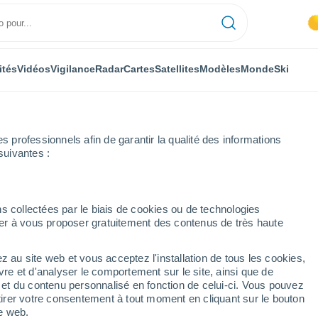
ités
Vidéos
Vigilance
Radar
Cartes
Satellites
Modèles
Monde
Ski
professionnels afin de garantir la qualité des informations
suivantes :
re
Heure par heure
s collectées par le biais de cookies ou de technologies
nuer à vous proposer gratuitement des contenus de très haute
par heure
z au site web et vous acceptez l'installation de tous les cookies,
vre et d'analyser le comportement sur le site, ainsi que de
é et du contenu personnalisé en fonction de celui-ci. Vous pouvez
tirer votre consentement à tout moment en cliquant sur le bouton
te web.