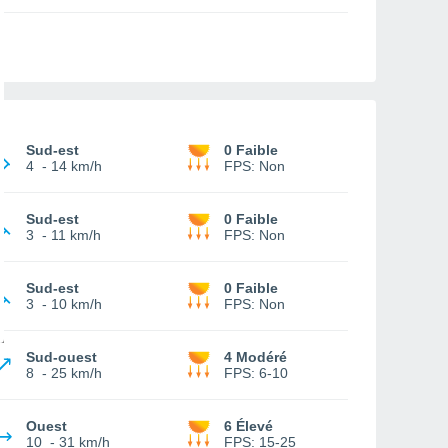
Sud-est
0 Faible
4
-
14 km/h
FPS:
Non
Sud-est
0 Faible
3
-
11 km/h
FPS:
Non
Sud-est
0 Faible
3
-
10 km/h
FPS:
Non
Sud-ouest
4 Modéré
8
-
25 km/h
FPS:
6-10
Ouest
6 Élevé
10
-
31 km/h
FPS:
15-25