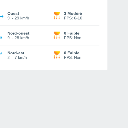
Ouest
3 Modéré
9
-
29 km/h
FPS:
6-10
Nord-ouest
0 Faible
9
-
28 km/h
FPS:
Non
Nord-est
0 Faible
2
-
7 km/h
FPS:
Non