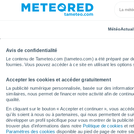
Météo
Actual
Avis de confidentialité
Le contenu de Tameteo.com (tameteo.com) a été préparé par des 
fournies. Vous pouvez accéder à ce site en utilisant les options 
Accepter les cookies et accéder gratuitement
Accueil
Bourgogne-Franche-Comté
Jura
Coyriè
La publicité numérique personnalisée, basée sur des information
similaires, nous permet de financer notre activité afin de conti
Météo Coyrière heure 
qualité.
En cliquant sur le bouton « Accepter et continuer », vous accéde
qu'ils soient à nous ou à partenaires, qui nous permettent de sui
Météo 1 - 7 jours
Heure par heure
développer un profil spécifique pour vous montrer de la publicit
trouver plus d'informations dans notre
Politique de cookies
et re
Paramètres des cookies
disponible au pied de page de notre si