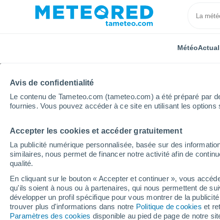
Météo
Actual
Avis de confidentialité
Le contenu de Tameteo.com (tameteo.com) a été préparé par des 
fournies. Vous pouvez accéder à ce site en utilisant les options 
Accepter les cookies et accéder gratuitement
Accueil
Bourgogne-Franche-Comté
Yonne
Cour
La publicité numérique personnalisée, basée sur des information
similaires, nous permet de financer notre activité afin de conti
Météo Courson-les-Car
qualité.
En cliquant sur le bouton « Accepter et continuer », vous accéde
qu'ils soient à nous ou à partenaires, qui nous permettent de sui
Météo 1 - 7 jours
Heure par heure
développer un profil spécifique pour vous montrer de la publicit
trouver plus d'informations dans notre
Politique de cookies
et re
Paramètres des cookies
disponible au pied de page de notre si