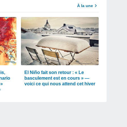
À la une
is,
El Niño fait son retour : « Le
nario
basculement est en cours » —
 »
voici ce qui nous attend cet hiver
e