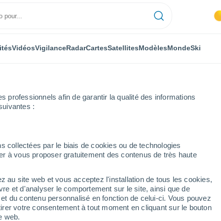
ités
Vidéos
Vigilance
Radar
Cartes
Satellites
Modèles
Monde
Ski
professionnels afin de garantir la qualité des informations
suivantes :
son-les-Carrières
Heure par heure
s collectées par le biais de cookies ou de technologies
nuer à vous proposer gratuitement des contenus de très haute
rières heure par heure
z au site web et vous acceptez l'installation de tous les cookies,
vre et d'analyser le comportement sur le site, ainsi que de
é et du contenu personnalisé en fonction de celui-ci. Vous pouvez
tirer votre consentement à tout moment en cliquant sur le bouton
te web.