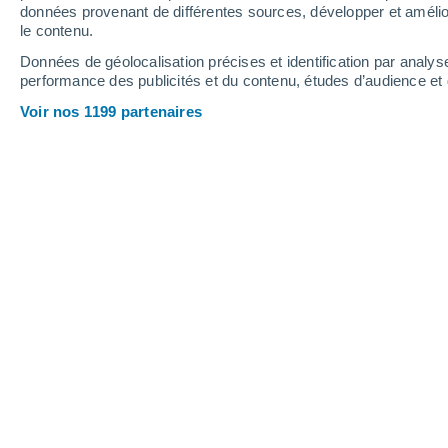
Jeudi
6
Vendredi
7
données provenant de différentes sources, développer et amélior
le contenu.
Données de géolocalisation précises et identification par analys
performance des publicités et du contenu, études d’audience e
Prévisions météo Courson-les-Carri
Voir nos 1199 partenaires
JEUDI 06 AOÛT
Toute la journée
Éclaircies
Lever du soleil à
06h29
Coucher du soleil à
21h13
Première lueur à
05:54
Dernière lueur à
21:48
Ph. lunaire