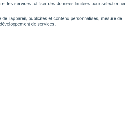
Samedi
8
er les services, utiliser des données limitées pour sélectionner
e de l’appareil, publicités et contenu personnalisés, mesure de
t développement de services.
ères par heures
18°
Éclaircies
02:00
T. ressentie
18°
16°
Ciel dégagé
05:00
T. ressentie
16°
17°
Ensoleillé
08:00
T. ressentie
17°
22°
Éclaircies
11:00
T. ressentie
25°