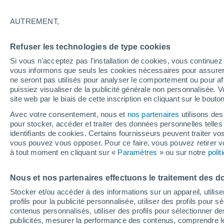
Graphique météo heure par heure
AUTREMENT,
SYMBOLE
TEMPÉRATURE
Refuser les technologies de type cookies
00
03
06
09
12
15
18
21
00
03
06
09
Si vous n'acceptez pas l'installation de cookies, vous continu
vous informons que seuls les cookies nécessaires pour assurer la
ne seront pas utilisés pour analyser le comportement ou pour af
puissiez visualiser de la publicité générale non personnalisée. V
site web par le biais de cette inscription en cliquant sur le bouto
Avec votre consentement, nous et
nos partenaires
utilisons des
pour stocker, accéder et traiter des données personnelles telles 
26°
26°
identifiants de cookies. Certains fournisseurs peuvent traiter vo
24°
vous pouvez vous opposer. Pour ce faire, vous pouvez retirer
22°
à tout moment en cliquant sur «
Paramètres
» ou sur notre
poli
20°
18°
17°
17°
16°
Nous et nos partenaires effectuons le traitement des d
15°
14°
Stocker et/ou accéder à des informations sur un appareil, utilise
profils pour la publicité personnalisée, utiliser des profils pour 
contenus personnalisés, utiliser des profils pour sélectionner
publicités, mesurer la performance des contenus, comprendre le