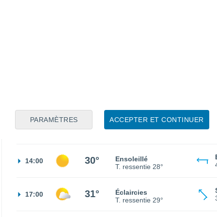
17°
Ciel dégagé
02:00
T. ressentie
17°
15°
Éclaircies
05:00
T. ressentie
15°
16°
Éclaircies
08:00
T. ressentie
16°
PARAMÈTRES
ACCEPTER ET CONTINUER
24°
Éclaircies
11:00
T. ressentie
25°
30°
Ensoleillé
14:00
T. ressentie
28°
31°
Éclaircies
17:00
T. ressentie
29°