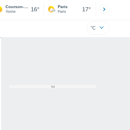
Courson-les-Carrières
Paris
Montpelli
16°
17°
Yonne
Paris
Hérault
°C