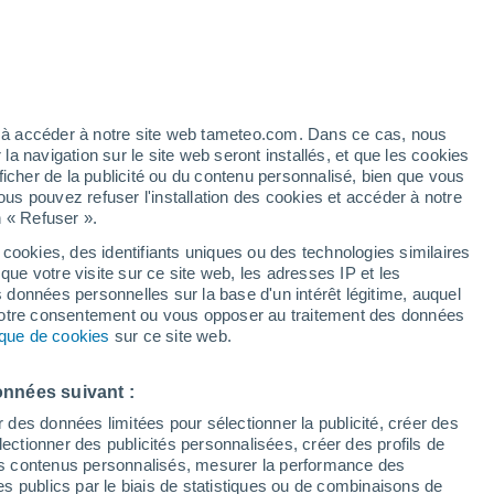
 pour Courson-les-Carrières
VENT
PRÉCIPITATIONS
12
15
18
21
00
03
06
09
12
15
18
21
00
ez à accéder à notre site web tameteo.com. Dans ce cas, nous
 navigation sur le site web seront installés, et que les cookies
ficher de la publicité ou du contenu personnalisé, bien que vous
ous pouvez refuser l'installation des cookies et accéder à notre
n « Refuser ».
31°
30°
 cookies, des identifiants uniques ou des technologies similaires
29°
que votre visite sur ce site web, les adresses IP et les
27°
25°
s données personnelles sur la base d'un intérêt légitime, auquel
25°
24°
24°
 votre consentement ou vous opposer au traitement des données
22°
tique de cookies
sur ce site web.
20°
17°
16°
onnées suivant :
15°
r des données limitées pour sélectionner la publicité, créer des
sélectionner des publicités personnalisées, créer des profils de
 des contenus personnalisés, mesurer la performance des
s publics par le biais de statistiques ou de combinaisons de