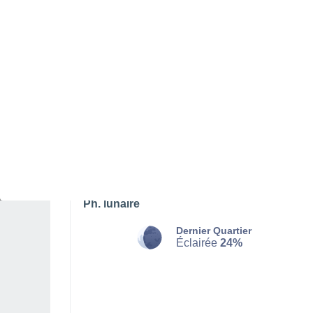
SAMEDI 08 AOÛT
Toute la journée
Éclaircies
Lever du soleil à
06h32
Coucher du soleil à
21h10
Première lueur à
05:57
Dernière lueur à
21:44
Ph. lunaire
Dernier Quartier
Éclairée
24%