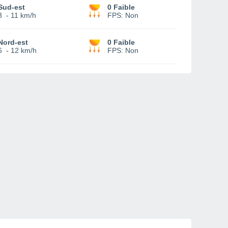
Sud-est
0 Faible
3
-
11 km/h
FPS:
Non
Nord-est
0 Faible
6
-
12 km/h
FPS:
Non