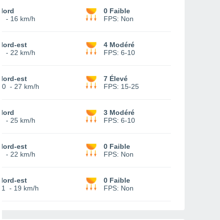
Nord
0 Faible
9
-
16 km/h
FPS:
Non
Nord-est
4 Modéré
8
-
22 km/h
FPS:
6-10
Nord-est
7 Élevé
10
-
27 km/h
FPS:
15-25
Nord
3 Modéré
9
-
25 km/h
FPS:
6-10
Nord-est
0 Faible
9
-
22 km/h
FPS:
Non
Nord-est
0 Faible
11
-
19 km/h
FPS:
Non