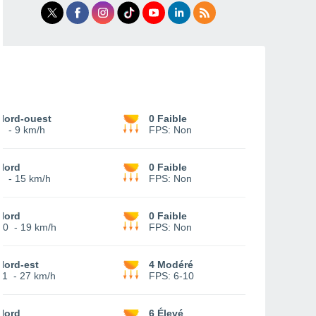
Nord-ouest
0 Faible
6
-
9 km/h
FPS:
Non
Nord
0 Faible
9
-
15 km/h
FPS:
Non
Nord
0 Faible
10
-
19 km/h
FPS:
Non
Nord-est
4 Modéré
11
-
27 km/h
FPS:
6-10
Nord
6 Élevé