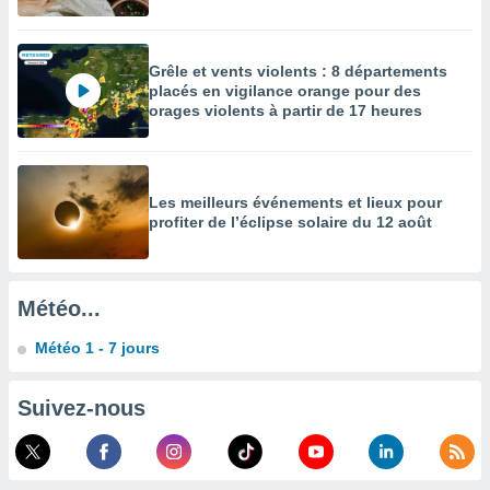
enaires
s des
 des
Grêle et vents violents : 8 départements
nts
placés en vigilance orange pour des
 ou des
orages violents à partir de 17 heures
gies
es pour
 accéder
r des
Les meilleurs événements et lieux pour
profiter de l’éclipse solaire du 12 août
lles
ue votre
r ce site
Météo...
 IP et
ifiants
Météo 1 - 7 jours
es.
eurs
Suivez-nous
traiter
nées
lles sur
d'un