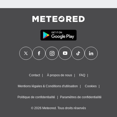
égitime,
vous
vous
 Pour ce
ous
etirer
ement
 opposer
ement
nées à
ment en
 sur «
res
» ou
e
Contact
À propos de nous
FAQ
que de
kies
Mentions légales & Conditions d'utilisation
Cookies
ite web.
Politique de confidentialité
Paramètres de confidentialité
t nos
ires
ons le
© 2026 Meteored. Tous droits réservés
ent des