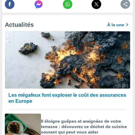
afficher
licité ou
enu
lisé,
e vous
Actualités
À la une
r de la
 non
lisée.
uvez
ation des
et
à notre
 par le
 cette
Les mégafeux font exploser le coût des assurances
ion en
en Europe
sur le
«
».
Il éloigne guêpes et araignées de votre
tre
terrasse : découvrez ce déchet de cuisine
ement,
courant qui peut vous aider