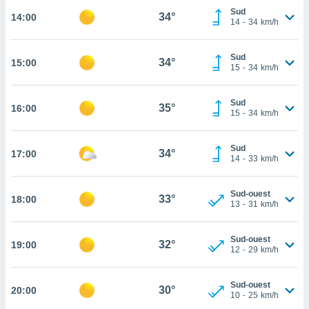
Sud
34°
14:00
cité
14
-
34
km/h
ue
lisée,
ACCEPTER
ur des
Sud
34°
15:00
ET
15
-
34
km/h
ions
CONTINUER
es par le
 cookies
Sud
35°
16:00
PARAMÈTRES
15
-
34
km/h
gies
es, nous
de
Sud
34°
17:00
14
-
33
km/h
 notre
afin de
r à vous
Sud-ouest
33°
18:00
r
13
-
31
km/h
ment des
 de très
Sud-ouest
alité.
32°
19:00
12
-
29
km/h
ant sur
n «
Sud-ouest
 et
30°
20:00
10
-
25
km/h
r »,