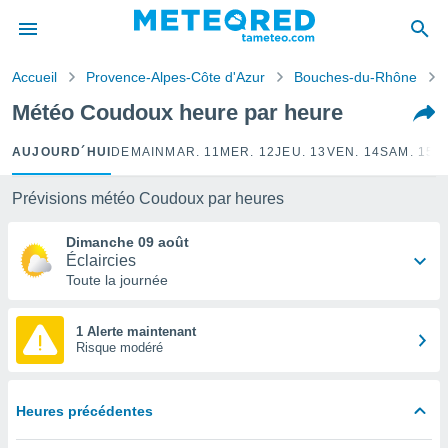
e
ntialité
Accueil
Provence-Alpes-Côte d'Azur
Bouches-du-Rhône
enu de
o.com
Météo Coudoux heure par heure
o.com) a
aré par
AUJOURD´HUI
DEMAIN
MAR. 11
MER. 12
JEU. 13
VEN. 14
SAM. 15
D
onnels
arantir
Prévisions météo Coudoux par heures
té des
ions
Dimanche 09 août
. Vous
Éclaircies
accéder
Toute la journée
e en
 les
1 Alerte maintenant
Risque modéré
s :
r les
s et
Heures précédentes
r
tement