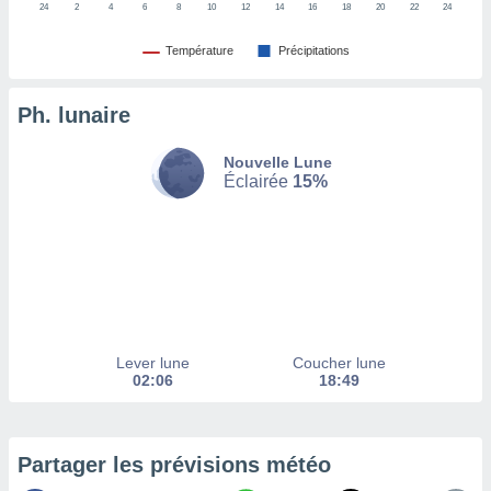
24
2
4
6
8
10
12
14
16
18
20
22
24
tez pas
Température
Précipitations
ation de
, vous
z à
Ph. lunaire
à notre
.com.
Nouvelle Lune
Éclairée
15%
 cas,
us
ns que
s
ires
urer la
on sur le
 seront
Lever lune
Coucher lune
, et que
02:06
18:49
ies ne
as
pour
 le
Partager les prévisions météo
ement