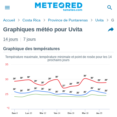
Accueil
Costa Rica
Province de Puntarenas
Uvita
Gr
s de
Graphiques météo pour Uvita
ntialité
tenu de
14 jours
7 jours
eo.com
o.com) a
Graphique des températures
paré par
es
Température maximale, température minimale et point de rosée pour les 14
prochains jours
ionnels
35
garantir
ité des
ations
30°
30°
30°
30°
30°
29°
29°
30
29°
29°
s. Vous
29°
28°
28°
28°
accéder
27°
26°
26°
26°
26°
26°
26°
26°
ite en
25°
25°
25°
25°
25°
25°
25°
25
ant les
ions
ntes :
°C
Sam
8
Lun
10
Mer
12
Ven
14
Dim
16
Mar
18
Jeu
20
er les