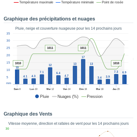
Température maximale
Température minimale
Point de rosée
es et
éder
tement
Graphique des précipitations et nuages
licité
Pluie, neige et couverture nuageuse pour les 14 prochains jours
rique
1
35
alisée,
ACCEPTER
30
sur des
ET
ations
25
1011
1011
CONTINUER
es par le
20
17
5
 cookies
15
1010
1010
13
13
 de
PARAMÈTRES
12
10
10
logies
7.3
7.1
6.9
6.4
4.7
4.3
es, nous
4.1
3.9
5
3.4
et de
mm
r notre
Sam
8
Lun
10
Mer
12
Ven
14
Dim
16
Mar
18
Jeu
20
 afin de
Pluie
Nuages (%)
Pression
r à vous
oser
ment des
Graphique des Vents
 de très
ualité.
Vitesse moyenne, direction et rafales de vent pour les 14 prochains jours
30
uant sur