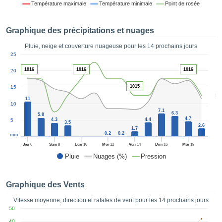
Température maximale
Température minimale
Point de rosée
es et
éder
tement
Graphique des précipitations et nuages
licité
Pluie, neige et couverture nuageuse pour les 14 prochains jours
rique
1
25
alisée,
ACCEPTER
sur des
1016
1016
1016
20
ET
ations
CONTINUER
es par le
1015
15
5
 cookies
11
10
 de
PARAMÈTRES
7.1
6.3
logies
5.8
4.7
4.3
4.4
5
3.5
es, nous
2.6
1.7
et de
0.2
0.2
mm
r notre
Jeu
6
Sam
8
Lun
10
Mer
12
Ven
14
Dim
16
Mar
18
 afin de
Pluie
Nuages (%)
Pression
r à vous
oser
ment des
Graphique des Vents
 de très
ualité.
Vitesse moyenne, direction et rafales de vent pour les 14 prochains jours
50
uant sur
40