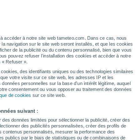
e pour Cucunuba
VENT
PRÉCIPITATIONS
12
15
18
21
00
03
06
09
12
15
18
21
00
ez à accéder à notre site web tameteo.com. Dans ce cas, nous
 navigation sur le site web seront installés, et que les cookies
ficher de la publicité ou du contenu personnalisé, bien que vous
ous pouvez refuser l'installation des cookies et accéder à notre
n « Refuser ».
18°
18°
18°
18°
 cookies, des identifiants uniques ou des technologies similaires
16°
que votre visite sur ce site web, les adresses IP et les
16°
s données personnelles sur la base d'un intérêt légitime, auquel
13°
 votre consentement ou vous opposer au traitement des données
12°
tique de cookies
sur ce site web.
11°
10°
10°
10°
9°
onnées suivant :
r des données limitées pour sélectionner la publicité, créer des
sélectionner des publicités personnalisées, créer des profils de
 des contenus personnalisés, mesurer la performance des
0.1
0.1
s publics par le biais de statistiques ou de combinaisons de