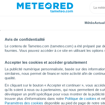
Météo
Actual
Avis de confidentialité
Le contenu de Tameteo.com (tameteo.com) a été préparé par des 
fournies. Vous pouvez accéder à ce site en utilisant les options 
Accepter les cookies et accéder gratuitement
Accueil
Colombie
Cundinamarca
Cucunuba
La publicité numérique personnalisée, basée sur des information
similaires, nous permet de financer notre activité afin de conti
Météo Cucunuba heure
qualité.
En cliquant sur le bouton « Accepter et continuer », vous accéde
qu'ils soient à nous ou à partenaires, qui nous permettent de sui
Météo 1 - 7 jours
Heure par heure
développer un profil spécifique pour vous montrer de la publicit
trouver plus d'informations dans notre
Politique de cookies
et re
Paramètres des cookies
disponible au pied de page de notre si