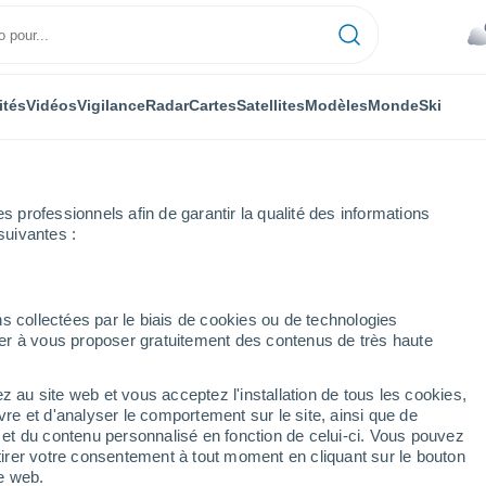
ités
Vidéos
Vigilance
Radar
Cartes
Satellites
Modèles
Monde
Ski
professionnels afin de garantir la qualité des informations
suivantes :
Heure par heure
s collectées par le biais de cookies ou de technologies
nuer à vous proposer gratuitement des contenus de très haute
 par heure
z au site web et vous acceptez l'installation de tous les cookies,
vre et d'analyser le comportement sur le site, ainsi que de
é et du contenu personnalisé en fonction de celui-ci. Vous pouvez
tirer votre consentement à tout moment en cliquant sur le bouton
te web.