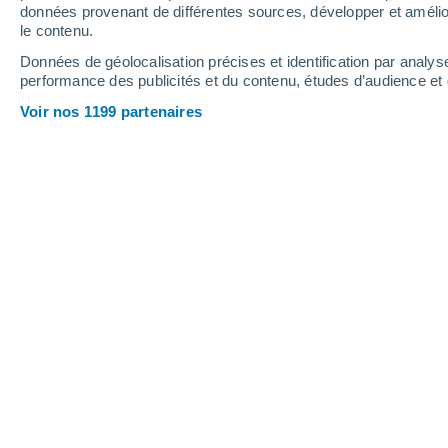
Dimanche
9
Lundi
10
données provenant de différentes sources, développer et amélior
le contenu.
Données de géolocalisation précises et identification par analys
performance des publicités et du contenu, études d’audience e
Prévisions météo Cucunuba par heu
Voir nos 1199 partenaires
DIMANCHE 09 AOÛT
Le matin
Pluie faible, ciel variable
Lever du soleil à
05h51
Coucher du soleil à
18h09
Première lueur à
05:29
Dernière lueur à
18:31
Ph. lunaire