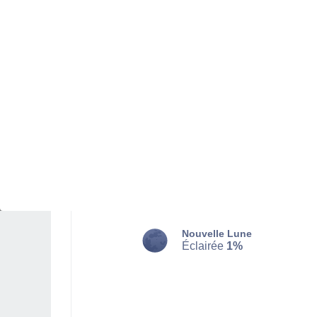
MARDI 11 AOÛT
Le matin
Pluie faible, ciel variable
Lever du soleil à
05h51
Coucher du soleil à
18h09
Première lueur à
05:29
Dernière lueur à
18:30
Ph. lunaire
Nouvelle Lune
Éclairée
1%