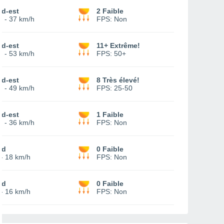
ud-est
2 Faible
5
-
37 km/h
FPS:
Non
ud-est
11+ Extrême!
2
-
53 km/h
FPS:
50+
ud-est
8 Très élevé!
9
-
49 km/h
FPS:
25-50
ud-est
1 Faible
4
-
36 km/h
FPS:
Non
ud
0 Faible
-
18 km/h
FPS:
Non
ud
0 Faible
-
16 km/h
FPS:
Non