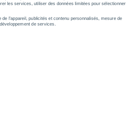
Mardi
11
er les services, utiliser des données limitées pour sélectionner
e de l’appareil, publicités et contenu personnalisés, mesure de
t développement de services.
res
12°
Ciel variable
02:00
T. ressentie
12°
12°
Couvert
05:00
T. ressentie
12°
30%
14°
Pluie faible
08:00
0.2 mm
T. ressentie
14°
50%
18°
Pluie faible
11:00
0.6 mm
T. ressentie
18°