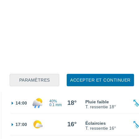
10°
Éclaircies
02:00
T. ressentie
10°
10°
Ciel variable
05:00
T. ressentie
10°
13°
Ciel variable
08:00
T. ressentie
13°
50%
PARAMÈTRES
ACCEPTER ET CONTINUER
18°
Pluie faible
11:00
0.1 mm
T. ressentie
18°
40%
18°
Pluie faible
14:00
0.1 mm
T. ressentie
18°
16°
Éclaircies
17:00
T. ressentie
16°