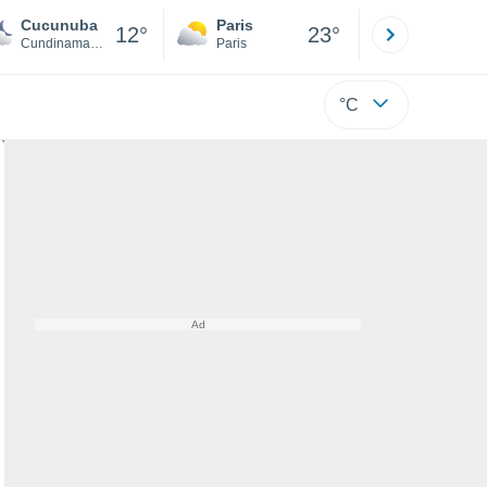
Cucunuba
Paris
Montpelli
12°
23°
Cundinamarca
Paris
Hérault
°C