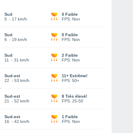
Sud
0 Faible
5
-
17 km/h
FPS:
Non
Sud
0 Faible
6
-
19 km/h
FPS:
Non
Sud
2 Faible
11
-
31 km/h
FPS:
Non
Sud-est
11+ Extrême!
22
-
53 km/h
FPS:
50+
Sud-est
8 Très élevé!
21
-
52 km/h
FPS:
25-50
Sud-est
1 Faible
16
-
42 km/h
FPS:
Non