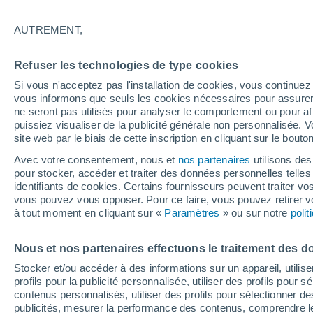
Graphique météo heure par heur
AUTREMENT,
SYMBOLE
TEMPÉRATURE
Refuser les technologies de type cookies
00
03
06
09
12
15
18
21
00
03
06
09
Si vous n'acceptez pas l'installation de cookies, vous continu
vous informons que seuls les cookies nécessaires pour assurer la
ne seront pas utilisés pour analyser le comportement ou pour af
puissiez visualiser de la publicité générale non personnalisée. V
site web par le biais de cette inscription en cliquant sur le bouto
19°
18°
Avec votre consentement, nous et
nos partenaires
utilisons des
16°
pour stocker, accéder et traiter des données personnelles telles 
identifiants de cookies. Certains fournisseurs peuvent traiter vo
14°
14°
vous pouvez vous opposer. Pour ce faire, vous pouvez retirer
12°
12°
12°
12°
à tout moment en cliquant sur «
Paramètres
» ou sur notre
poli
11°
11°
Nous et nos partenaires effectuons le traitement des d
Stocker et/ou accéder à des informations sur un appareil, utilise
0.6
profils pour la publicité personnalisée, utiliser des profils pour 
contenus personnalisés, utiliser des profils pour sélectionner
0.2
publicités, mesurer la performance des contenus, comprendre le