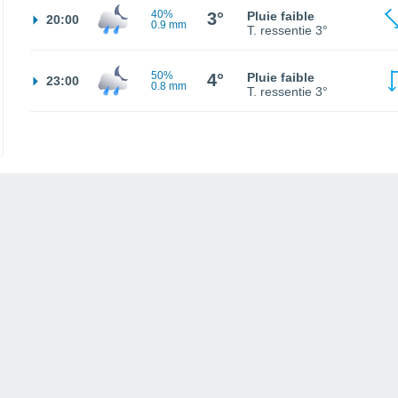
40%
3°
Pluie faible
20:00
0.9 mm
T. ressentie
3°
50%
4°
Pluie faible
23:00
0.8 mm
T. ressentie
3°