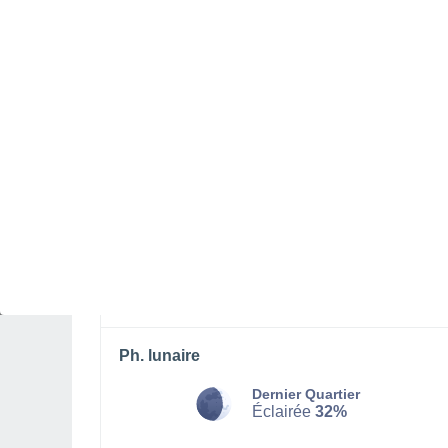
VENDREDI 07 AOÛT
1 Alerte après-demain
Risque modéré
Toute la journée
Pluie faible, ciel variable
Lever du soleil à
07h57
Coucher du soleil à
18h03
Première lueur à
07:28
Dernière lueur à
18:33
Ph. lunaire
Dernier Quartier
Éclairée
32%