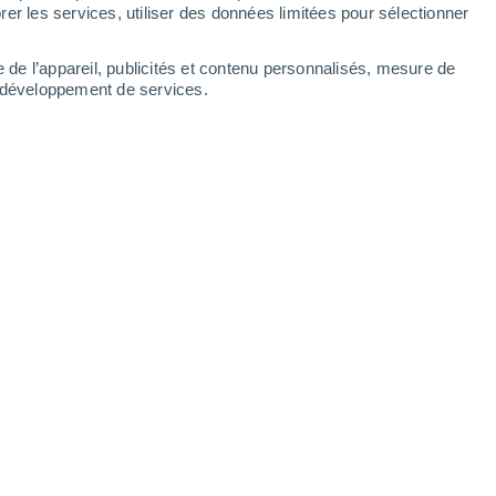
Vendredi
7
er les services, utiliser des données limitées pour sélectionner
e de l’appareil, publicités et contenu personnalisés, mesure de
t développement de services.
es
4°
Ciel variable
02:00
T. ressentie
4°
30%
4°
Pluie faible
05:00
0.3 mm
T. ressentie
5°
4°
Ciel variable
08:00
T. ressentie
4°
7°
Éclaircies
11:00
T. ressentie
7°
30%