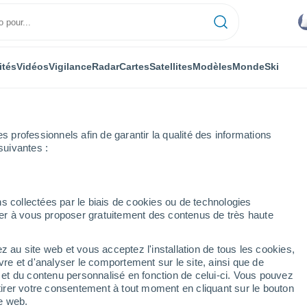
ités
Vidéos
Vigilance
Radar
Cartes
Satellites
Modèles
Monde
Ski
professionnels afin de garantir la qualité des informations
suivantes :
re par heure
s collectées par le biais de cookies ou de technologies
nuer à vous proposer gratuitement des contenus de très haute
 par heure
z au site web et vous acceptez l'installation de tous les cookies,
vre et d'analyser le comportement sur le site, ainsi que de
é et du contenu personnalisé en fonction de celui-ci. Vous pouvez
tirer votre consentement à tout moment en cliquant sur le bouton
te web.