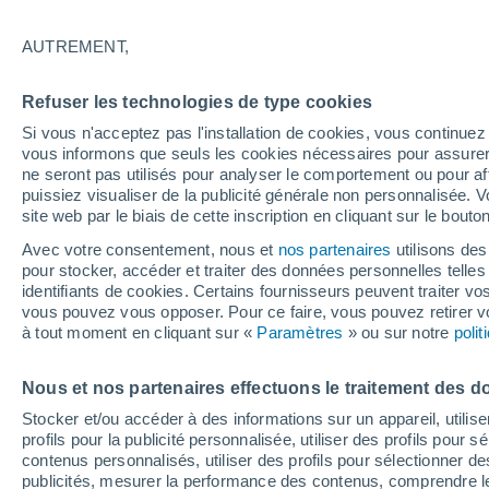
Graphique météo heure par heure
AUTREMENT,
SYMBOLE
TEMPÉRATURE
Refuser les technologies de type cookies
00
03
06
09
12
15
18
21
00
03
06
09
Si vous n'acceptez pas l'installation de cookies, vous continu
vous informons que seuls les cookies nécessaires pour assurer la
ne seront pas utilisés pour analyser le comportement ou pour af
puissiez visualiser de la publicité générale non personnalisée. V
site web par le biais de cette inscription en cliquant sur le bouto
9°
Avec votre consentement, nous et
nos partenaires
utilisons des
8°
pour stocker, accéder et traiter des données personnelles telles 
7°
identifiants de cookies. Certains fournisseurs peuvent traiter vo
vous pouvez vous opposer. Pour ce faire, vous pouvez retirer
4°
4°
à tout moment en cliquant sur «
Paramètres
» ou sur notre
poli
4°
4°
3°
3°
1°
1°
Nous et nos partenaires effectuons le traitement des d
Stocker et/ou accéder à des informations sur un appareil, utilise
profils pour la publicité personnalisée, utiliser des profils pour 
contenus personnalisés, utiliser des profils pour sélectionner
0.3
publicités, mesurer la performance des contenus, comprendre le
0.1
0.1