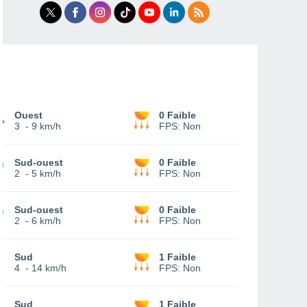
Ouest
0 Faible
3
-
9 km/h
FPS:
Non
Sud-ouest
0 Faible
2
-
5 km/h
FPS:
Non
Sud-ouest
0 Faible
2
-
6 km/h
FPS:
Non
Sud
1 Faible
4
-
14 km/h
FPS:
Non
Sud
1 Faible