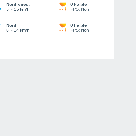
Nord-ouest
0 Faible
5
-
15 km/h
FPS:
Non
Nord
0 Faible
6
-
14 km/h
FPS:
Non