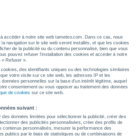
 pour Dalcahue
VENT
PRÉCIPITATIONS
12
15
18
21
00
03
06
09
12
15
18
21
00
ez à accéder à notre site web tameteo.com. Dans ce cas, nous
 navigation sur le site web seront installés, et que les cookies
ficher de la publicité ou du contenu personnalisé, bien que vous
ous pouvez refuser l'installation des cookies et accéder à notre
n « Refuser ».
9°
 cookies, des identifiants uniques ou des technologies similaires
8°
8°
que votre visite sur ce site web, les adresses IP et les
7°
7°
6°
s données personnelles sur la base d'un intérêt légitime, auquel
6°
6°
6°
6°
 votre consentement ou vous opposer au traitement des données
5°
tique de cookies
sur ce site web.
4°
3°
onnées suivant :
r des données limitées pour sélectionner la publicité, créer des
3.1
sélectionner des publicités personnalisées, créer des profils de
2.4
2.1
1.6
 des contenus personnalisés, mesurer la performance des
1.4
1.4
1
1
0.9
0.9
0.8
0.6
0.4
s publics par le biais de statistiques ou de combinaisons de