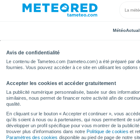
Météo
Actual
Avis de confidentialité
Le contenu de Tameteo.com (tameteo.com) a été préparé par des 
fournies. Vous pouvez accéder à ce site en utilisant les options 
Accepter les cookies et accéder gratuitement
Accueil
Chili
Région des Lacs
Dalcahue
Heu
La publicité numérique personnalisée, basée sur des information
similaires, nous permet de financer notre activité afin de conti
Météo Dalcahue heure
qualité.
En cliquant sur le bouton « Accepter et continuer », vous accéde
qu'ils soient à nous ou à partenaires, qui nous permettent de sui
Météo 1 - 7 jours
Heure par heure
développer un profil spécifique pour vous montrer de la publicit
trouver plus d'informations dans notre
Politique de cookies
et re
Paramètres des cookies
disponible au pied de page de notre si