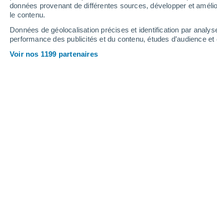
Mercredi
5
Jeudi
6
données provenant de différentes sources, développer et amélior
le contenu.
Données de géolocalisation précises et identification par analys
performance des publicités et du contenu, études d’audience e
Prévisions météo Dalcahue par heur
Voir nos 1199 partenaires
MERCREDI 05 AOÛT
L'après-midi
Pluie faible, ciel variable
Lever du soleil à
08h00
Coucher du soleil à
18h01
Première lueur à
07:30
Dernière lueur à
18:31
Ph. lunaire