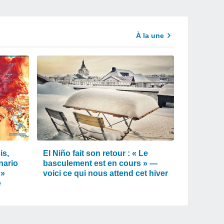
À la une
is,
El Niño fait son retour : « Le
nario
basculement est en cours » —
 »
voici ce qui nous attend cet hiver
e