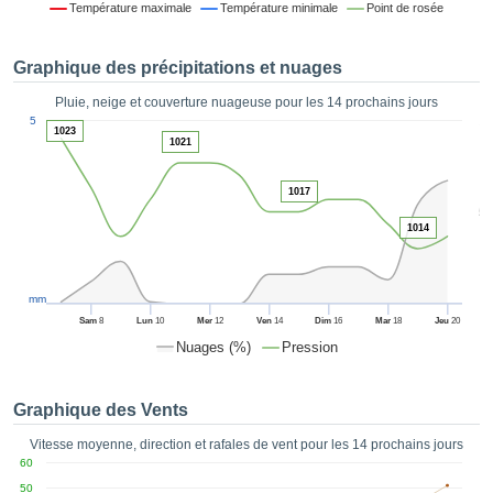
Température maximale
Température minimale
Point de rosée
es et
éder
tement
Graphique des précipitations et nuages
licité
Pluie, neige et couverture nuageuse pour les 14 prochains jours
rique
1
5
alisée,
1023
ACCEPTER
1021
sur des
ET
ations
CONTINUER
es par le
1017
5
 cookies
1014
 de
PARAMÈTRES
logies
es, nous
et de
mm
r notre
Sam
8
Lun
10
Mer
12
Ven
14
Dim
16
Mar
18
Jeu
20
 afin de
Nuages (%)
Pression
r à vous
oser
ment des
Graphique des Vents
 de très
ualité.
Vitesse moyenne, direction et rafales de vent pour les 14 prochains jours
60
uant sur
50