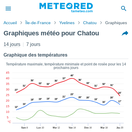
Accueil
Île-de-France
Yvelines
Chatou
Graphiques m
s de
Graphiques météo pour Chatou
ntialité
tenu de
14 jours
7 jours
eo.com
o.com) a
Graphique des températures
paré par
es
Température maximale, température minimale et point de rosée pour les 14
prochains jours
ionnels
45
garantir
40°
40
37°
ité des
36°
35°
35°
33°
35
33°
32°
32°
ations
31°
31°
31°
30
27°
s. Vous
24°
23°
25
accéder
21°
20°
20°
20°
19°
19°
19°
19°
18°
20
17°
ite en
16°
15°
15
12°
ant les
10
ions
5
ntes :
°C
Sam
8
Lun
10
Mer
12
Ven
14
Dim
16
Mar
18
Jeu
20
er les