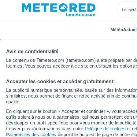
Météo
Actual
Avis de confidentialité
Le contenu de Tameteo.com (tameteo.com) a été préparé par des 
fournies. Vous pouvez accéder à ce site en utilisant les options 
Accepter les cookies et accéder gratuitement
Accueil
Nouvelle-Aquitaine
Charente
Châteaub
La publicité numérique personnalisée, basée sur des information
similaires, nous permet de financer notre activité afin de conti
Météo Châteaubernard
qualité.
En cliquant sur le bouton « Accepter et continuer », vous accéde
qu'ils soient à nous ou à partenaires, qui nous permettent de sui
Météo 1 - 7 jours
Heure par heure
développer un profil spécifique pour vous montrer de la publicit
trouver plus d'informations dans notre
Politique de cookies
et re
Paramètres des cookies
disponible au pied de page de notre si