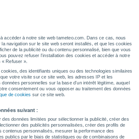
e pour Châteaubernard
VENT
PRÉCIPITATIONS
12
15
18
21
00
03
06
09
12
15
18
21
00
ez à accéder à notre site web tameteo.com. Dans ce cas, nous
 navigation sur le site web seront installés, et que les cookies
ficher de la publicité ou du contenu personnalisé, bien que vous
ous pouvez refuser l'installation des cookies et accéder à notre
35°
34°
n « Refuser ».
33°
33°
32°
 cookies, des identifiants uniques ou des technologies similaires
31°
29°
que votre visite sur ce site web, les adresses IP et les
s données personnelles sur la base d'un intérêt légitime, auquel
27°
27°
 votre consentement ou vous opposer au traitement des données
24°
24°
24°
tique de cookies
sur ce site web.
23°
onnées suivant :
r des données limitées pour sélectionner la publicité, créer des
sélectionner des publicités personnalisées, créer des profils de
0.8
 des contenus personnalisés, mesurer la performance des
0.3
0.1
0.1
s publics par le biais de statistiques ou de combinaisons de