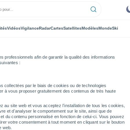
ités
Vidéos
Vigilance
Radar
Cartes
Satellites
Modèles
Monde
Ski
professionnels afin de garantir la qualité des informations
suivantes :
ernard
Heure par heure
s collectées par le biais de cookies ou de technologies
nuer à vous proposer gratuitement des contenus de très haute
 heure par heure
z au site web et vous acceptez l'installation de tous les cookies,
vre et d'analyser le comportement sur le site, ainsi que de
é et du contenu personnalisé en fonction de celui-ci. Vous pouvez
tirer votre consentement à tout moment en cliquant sur le bouton
te web.