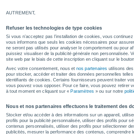
Graphique météo heure par heur
AUTREMENT,
SYMBOLE
TEMPÉRATURE
Refuser les technologies de type cookies
00
03
06
09
12
15
18
21
00
03
06
09
Si vous n'acceptez pas l'installation de cookies, vous continu
vous informons que seuls les cookies nécessaires pour assurer la
ne seront pas utilisés pour analyser le comportement ou pour af
puissiez visualiser de la publicité générale non personnalisée. V
site web par le biais de cette inscription en cliquant sur le bouto
Avec votre consentement, nous et
nos partenaires
utilisons des
31°
29°
pour stocker, accéder et traiter des données personnelles telles 
29°
identifiants de cookies. Certains fournisseurs peuvent traiter vo
25°
vous pouvez vous opposer. Pour ce faire, vous pouvez retirer
24°
à tout moment en cliquant sur «
Paramètres
» ou sur notre
poli
23°
22°
21°
20°
19°
Nous et nos partenaires effectuons le traitement des d
18°
Stocker et/ou accéder à des informations sur un appareil, utilise
profils pour la publicité personnalisée, utiliser des profils pour 
contenus personnalisés, utiliser des profils pour sélectionner
publicités, mesurer la performance des contenus, comprendre le