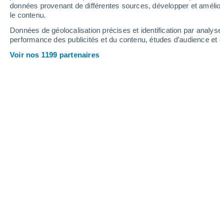
Vendredi
7
Samedi
8
données provenant de différentes sources, développer et amélior
le contenu.
Données de géolocalisation précises et identification par analys
performance des publicités et du contenu, études d’audience e
Prévisions météo Châteaubernard p
Voir nos 1199 partenaires
VENDREDI 07 AOÛT
Toute la journée
Ensoleillé
Lever du soleil à
06h51
Coucher du soleil à
21h21
Première lueur à
06:18
Dernière lueur à
21:55
Ph. lunaire