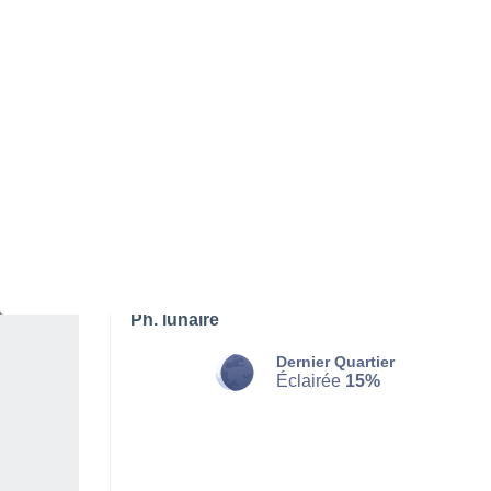
DIMANCHE 09 AOÛT
L'après-midi
Orage, ciel variable
Lever du soleil à
06h54
Coucher du soleil à
21h18
Première lueur à
06:20
Dernière lueur à
21:51
Ph. lunaire
Dernier Quartier
Éclairée
15%