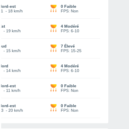
Nord-est
0 Faible
11
-
18 km/h
FPS:
Non
Est
4 Modéré
5
-
19 km/h
FPS:
6-10
Sud
7 Élevé
2
-
15 km/h
FPS:
15-25
Nord
4 Modéré
1
-
14 km/h
FPS:
6-10
Nord-est
0 Faible
3
-
11 km/h
FPS:
Non
Nord-est
0 Faible
13
-
20 km/h
FPS:
Non