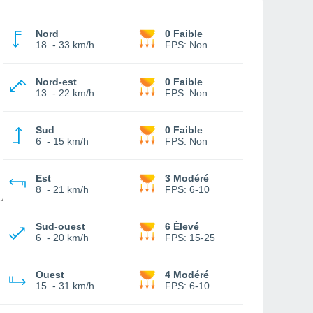
Nord
0 Faible
18
-
33 km/h
FPS:
Non
Nord-est
0 Faible
13
-
22 km/h
FPS:
Non
Sud
0 Faible
6
-
15 km/h
FPS:
Non
Est
3 Modéré
8
-
21 km/h
FPS:
6-10
Sud-ouest
6 Élevé
6
-
20 km/h
FPS:
15-25
Ouest
4 Modéré
15
-
31 km/h
FPS:
6-10