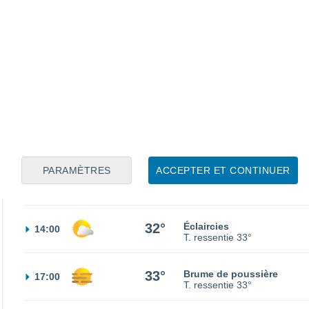
24°
Éclaircies
02:00
T. ressentie
25°
24°
Ciel variable
05:00
T. ressentie
25°
30%
24°
Pluie faible
08:00
0.1 mm
T. ressentie
25°
PARAMÈTRES
ACCEPTER ET CONTINUER
30%
27°
Pluie faible
11:00
0.1 mm
T. ressentie
27°
32°
Éclaircies
14:00
T. ressentie
33°
33°
Brume de poussière
17:00
T. ressentie
33°