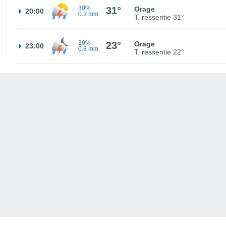
30%
31°
Orage
20:00
0.3 mm
T. ressentie
31°
30%
23°
Orage
23:00
0.8 mm
T. ressentie
22°