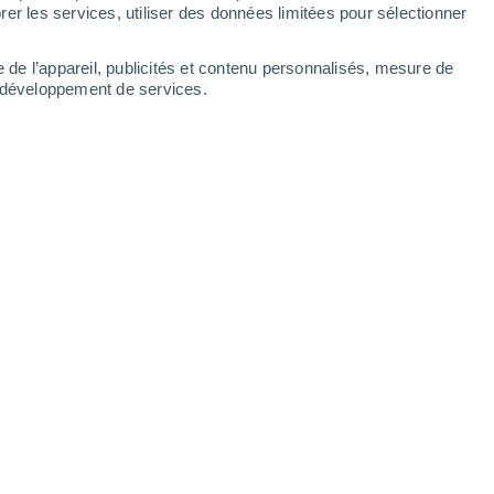
Dimanche
9
er les services, utiliser des données limitées pour sélectionner
e de l’appareil, publicités et contenu personnalisés, mesure de
t développement de services.
ar heures
21°
Éclaircies
02:00
T. ressentie
21°
19°
Ciel dégagé
05:00
T. ressentie
19°
18°
Ensoleillé
08:00
T. ressentie
18°
24°
Ensoleillé
11:00
T. ressentie
25°