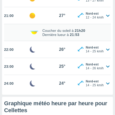
13
-
27
km/h
rouver
ations
Nord-est
27°
21:00
12
-
24
km/h
re
que de
kies
Coucher du soleil à
21h20
r votre
Dernière lueur à
21:53
ement à
ment en
Nord-est
sur le
26°
22:00
14
-
25
km/h
res des
kies
Nord-est
25°
23:00
le au
14
-
26
km/h
page de
te web.
Nord-est
24°
24:00
14
-
25
km/h
MENT,
 les
logies
Graphique météo heure par heure pour
e
Cellettes
s