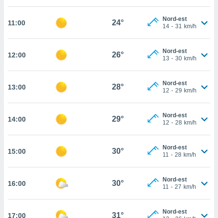
cité
Nord-est
ue
24°
11:00
14
-
31
km/h
lisée,
ACCEPTER
ur des
ET
ions
Nord-est
CONTINUER
26°
12:00
es par le
13
-
30
km/h
 cookies
PARAMÈTRES
Nord-est
gies
28°
13:00
12
-
29
km/h
es, nous
de
 notre
Nord-est
29°
14:00
12
-
28
km/h
afin de
r à vous
r
Nord-est
30°
ment des
15:00
11
-
28
km/h
 de très
alité.
Nord-est
30°
16:00
ant sur
11
-
27
km/h
n «
 et
Nord-est
r »,
31°
17:00