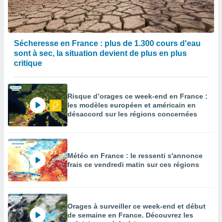
enaires
s des
 des
nts
Sécheresse en France : plus de 1.300 cours d'eau
 ou des
sont à sec, la situation devient de plus en plus
gies
critique
es pour
 accéder
r des
Risque d’orages ce week-end en France :
les modèles européen et américain en
lles
désaccord sur les régions concernées
ue votre
r ce site
 IP et
ifiants
Météo en France : le ressenti s'annonce
es.
frais ce vendredi matin sur ces régions
eurs
traiter
nées
Orages à surveiller ce week-end et début
lles sur
de semaine en France. Découvrez les
d'un