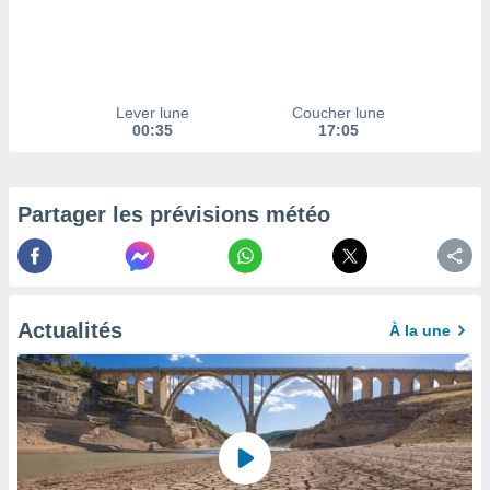
afficher
licité ou
enu
lisé,
e vous
Lever lune
Coucher lune
r de la
00:35
17:05
 non
lisée.
uvez
Partager les prévisions météo
ation des
et
à notre
 par le
Actualités
À la une
 cette
ion en
sur le
«
».
tre
ement,