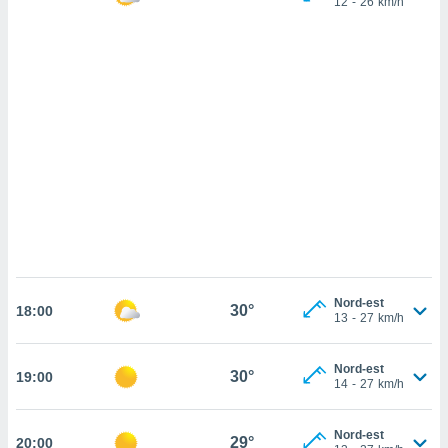
12
-
26
km/h
cédez au
 et vous
z
ation de
qu'ils
 nous ou
aires,
nt de
t
er le
ement
te, ainsi
per un
Nord-est
30°
18:00
écifique
13
-
27
km/h
us
de la
 et du
Nord-est
30°
19:00
14
-
27
km/h
lisé en
 de
Nord-est
29°
20:00
. Vous