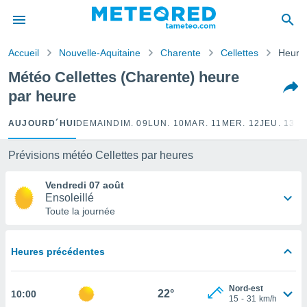
e
ntialité
Accueil
Nouvelle-Aquitaine
Charente
Cellettes
Heure 
enu de
o.com
Météo Cellettes (Charente) heure
o.com) a
par heure
aré par
onnels
AUJOURD´HUI
DEMAIN
DIM. 09
LUN. 10
MAR. 11
MER. 12
JEU. 13
VE
arantir
té des
Prévisions météo Cellettes par heures
ions
. Vous
Vendredi 07 août
accéder
Ensoleillé
e en
Toute la journée
 les
s :
Heures précédentes
r les
s et
Nord-est
r
22°
10:00
15
-
31
km/h
tement