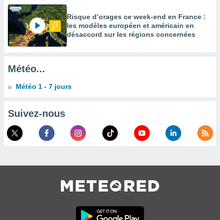
égitime,
vous
Risque d’orages ce week-end en France :
vous
les modèles européen et américain en
 Pour ce
désaccord sur les régions concernées
ous
etirer
Météo...
ement
 opposer
Météo 1 - 7 jours
ement
nées à
ment en
Suivez-nous
 sur «
res
» ou
e
que de
kies
ite web.
t nos
ires
ons le
ent des