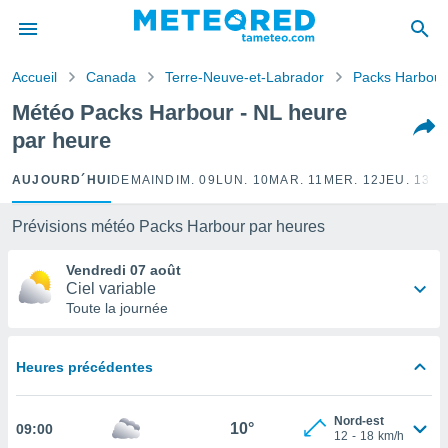
e
ntialité
Accueil
Canada
Terre-Neuve-et-Labrador
Packs Harbour
enu de
o.com
Météo Packs Harbour - NL heure
o.com) a
par heure
aré par
onnels
AUJOURD´HUI
DEMAIN
DIM. 09
LUN. 10
MAR. 11
MER. 12
JEU. 13
VE
arantir
té des
Prévisions météo Packs Harbour par heures
ions
. Vous
Vendredi 07 août
accéder
Ciel variable
e en
Toute la journée
 les
s :
Heures précédentes
r les
s et
Nord-est
r
10°
09:00
12
-
18
km/h
tement