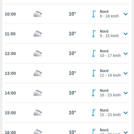
cité
Nord
ue
10°
10:00
9
-
18
km/h
lisée,
ACCEPTER
ur des
ET
ions
Nord
CONTINUER
10°
11:00
es par le
9
-
15
km/h
 cookies
PARAMÈTRES
Nord
gies
10°
12:00
10
-
17
km/h
es, nous
de
 notre
Nord
10°
13:00
12
-
18
km/h
afin de
r à vous
r
Nord
10°
ment des
14:00
16
-
23
km/h
 de très
alité.
Nord
10°
15:00
ant sur
15
-
23
km/h
n «
 et
Nord
r »,
10°
16:00