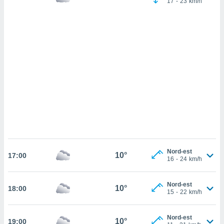
17
-
23
km/h
cédez au
 et vous
z
ation de
qu'ils
 nous ou
aires,
nt de
t
er le
ement
te, ainsi
per un
Nord-est
10°
17:00
écifique
16
-
24
km/h
us
de la
 et du
Nord-est
10°
18:00
15
-
22
km/h
lisé en
 de
Nord-est
10°
19:00
. Vous