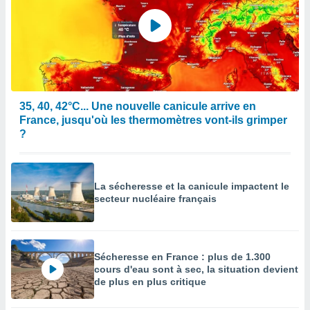
enaires
s des
 des
nts
 ou des
gies
es pour
35, 40, 42°C... Une nouvelle canicule arrive en
 accéder
France, jusqu'où les thermomètres vont-ils grimper
r des
?
lles
ue votre
r ce site
La sécheresse et la canicule impactent le
secteur nucléaire français
 IP et
ifiants
es.
eurs
Sécheresse en France : plus de 1.300
traiter
cours d'eau sont à sec, la situation devient
nées
de plus en plus critique
lles sur
d'un