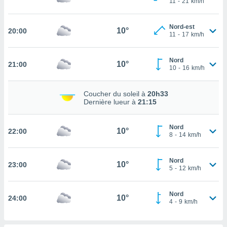
11
-
21
km/h
rouver
ations
Nord-est
10°
20:00
11
-
17
km/h
re
que de
kies
Nord
10°
21:00
r votre
10
-
16
km/h
ement à
ment en
Coucher du soleil à
20h33
sur le
Dernière lueur à
21:15
res des
kies
Nord
10°
22:00
le au
8
-
14
km/h
page de
te web.
Nord
10°
23:00
5
-
12
km/h
MENT,
 les
Nord
10°
24:00
logies
4
-
9
km/h
e
s