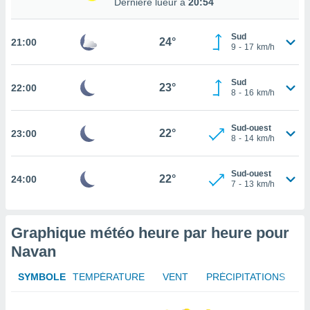
Dernière lueur à
20:54
rouver
ations
Sud
24°
21:00
9
-
17
km/h
re
que de
kies
Sud
23°
22:00
r votre
8
-
16
km/h
ement à
ment en
Sud-ouest
sur le
22°
23:00
8
-
14
km/h
res des
kies
Sud-ouest
22°
24:00
le au
7
-
13
km/h
page de
te web.
Graphique météo heure par heure pour
MENT,
Navan
 les
logies
SYMBOLE
TEMPÉRATURE
VENT
PRÉCIPITATIONS
e
s