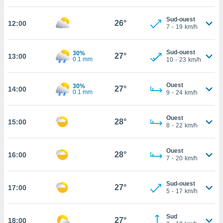
cité
Sud-ouest
ue
26°
12:00
7
-
19
km/h
lisée,
ACCEPTER
ur des
ET
ions
Sud-ouest
30%
CONTINUER
27°
13:00
0.1 mm
es par le
10
-
23
km/h
 cookies
PARAMÈTRES
Ouest
30%
gies
27°
14:00
0.1 mm
9
-
24
km/h
es, nous
de
 notre
Ouest
28°
15:00
8
-
22
km/h
afin de
r à vous
r
Ouest
28°
ment des
16:00
7
-
20
km/h
 de très
alité.
Sud-ouest
27°
17:00
ant sur
5
-
17
km/h
n «
 et
Sud
r »,
27°
18:00