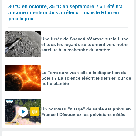
30 °C en octobre, 35 °C en septembre ? « L’été n’a
enaires
aucune intention de s’arrêter » – mais le Rhin en
s des
 des
paie le prix
nts
 ou des
gies
Une fusée de SpaceX s’écrase sur la Lune
es pour
et tous les regards se tournent vers notre
 accéder
satellite à la recherche du cratère
r des
lles
ue votre
La Terre survivra-t-elle à la disparition du
r ce site
Soleil ? La science réécrit le dernier jour de
notre planète
 IP et
ifiants
es.
Un nouveau "nuage" de sable est prévu en
eurs
France ! Découvrez les prévisions météo
traiter
nées
lles sur
d'un