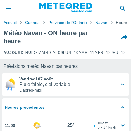
e
ntialité
Accueil
Canada
Province de l'Ontario
Navan
Heure p
enu de
o.com
Météo Navan - ON heure par
o.com) a
heure
aré par
onnels
AUJOURD´HUI
DEMAIN
DIM. 09
LUN. 10
MAR. 11
MER. 12
JEU. 13
VE
arantir
té des
Prévisions météo Navan par heures
ions
. Vous
Vendredi 07 août
accéder
Pluie faible, ciel variable
e en
L'après-midi
 les
s :
Heures précédentes
r les
s et
Ouest
r
25°
11:00
5
-
17
km/h
tement