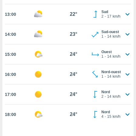
cité
Sud
ue
22°
13:00
2
-
17
km/h
lisée,
ACCEPTER
ur des
ET
ions
Sud-ouest
CONTINUER
23°
14:00
es par le
1
-
14
km/h
 cookies
PARAMÈTRES
Ouest
gies
24°
15:00
1
-
14
km/h
es, nous
de
 notre
Nord-ouest
24°
16:00
1
-
14
km/h
afin de
r à vous
r
Nord
24°
ment des
17:00
2
-
14
km/h
 de très
alité.
Nord
24°
18:00
ant sur
4
-
15
km/h
n «
 et
r »,