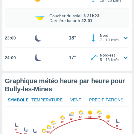
10
-
25
km/h
rouver
Coucher du soleil à
21h23
ations
Dernière lueur à
22:01
re
que de
kies
Nord
18°
23:00
r votre
7
-
19
km/h
ement à
ment en
Nord-est
sur le
17°
24:00
5
-
13
km/h
res des
kies
le au
Graphique météo heure par heure pour
page de
Bully-les-Mines
te web.
SYMBOLE
TEMPÉRATURE
VENT
PRÉCIPITATIONS
MENT,
 les
24°
24°
24°
logies
22°
21°
20°
e
18°
17°
s
15°
14°