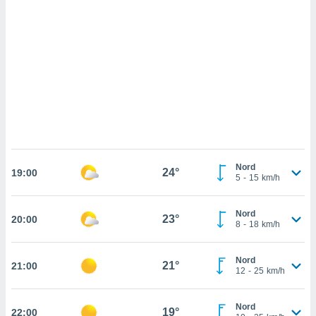
cédez au
 et vous
z
ation de
qu'ils
 nous ou
aires,
nt de
t
er le
ement
Nord
24°
19:00
5
-
15
km/h
te, ainsi
per un
Nord
23°
20:00
écifique
8
-
18
km/h
us
de la
 et du
Nord
21°
21:00
12
-
25
km/h
lisé en
 de
Nord
19°
22:00
. Vous