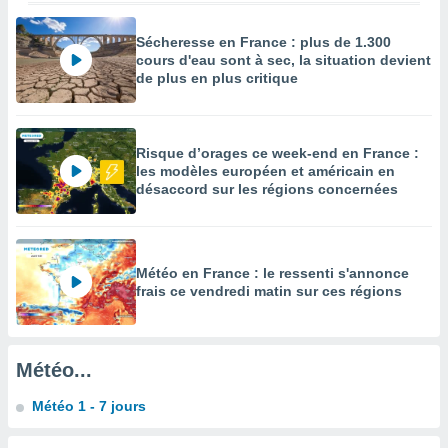
enaires
s des
Sécheresse en France : plus de 1.300
cours d'eau sont à sec, la situation devient
 des
de plus en plus critique
nts
 ou des
gies
es pour
Risque d’orages ce week-end en France :
 accéder
les modèles européen et américain en
r des
désaccord sur les régions concernées
lles
ue votre
r ce site
Météo en France : le ressenti s'annonce
 IP et
frais ce vendredi matin sur ces régions
ifiants
es.
eurs
Météo...
traiter
nées
Météo 1 - 7 jours
lles sur
d'un