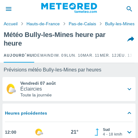
e
ntialité
Accueil
Hauts-de-France
Pas-de-Calais
Bully-les-Mines
enu de
o.com
Météo Bully-les-Mines heure par
o.com) a
heure
aré par
onnels
AUJOURD´HUI
DEMAIN
DIM. 09
LUN. 10
MAR. 11
MER. 12
JEU. 13
VE
arantir
té des
Prévisions météo Bully-les-Mines par heures
ions
. Vous
Vendredi 07 août
accéder
Éclaircies
e en
Toute la journée
 les
s :
Heures précédentes
r les
s et
Sud
r
21°
12:00
4
-
18
km/h
tement