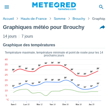
Accueil
Hauts-de-France
Somme
Brouchy
Graphiqu
s de
Graphiques météo pour Brouchy
ntialité
tenu de
14 jours
7 jours
eo.com
o.com) a
Graphique des températures
paré par
es
Température maximale, température minimale et point de rosée pour les 14
prochains jours
ionnels
40
garantir
34°
34°
34°
35
ité des
32°
32°
31°
29°
29°
28°
30
28°
ations
28°
26°
24°
24°
s. Vous
25
20°
accéder
18°
20
18°
18°
18°
16°
16°
ite en
15°
15°
14°
15
13°
12°
12°
11°
ant les
10
ions
5
ntes :
°C
Sam
8
Lun
10
Mer
12
Ven
14
Dim
16
Mar
18
Jeu
20
er les