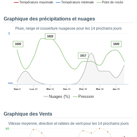
Température maximale
Température minimale
Point de rosée
es et
éder
tement
Graphique des précipitations et nuages
licité
Pluie, neige et couverture nuageuse pour les 14 prochains jours
rique
1
5
alisée,
1023
ACCEPTER
sur des
1020
1020
ET
ations
CONTINUER
es par le
1017
5
 cookies
 de
PARAMÈTRES
logies
es, nous
et de
mm
r notre
Sam
8
Lun
10
Mer
12
Ven
14
Dim
16
Mar
18
Jeu
20
 afin de
Nuages (%)
Pression
r à vous
oser
ment des
Graphique des Vents
 de très
ualité.
Vitesse moyenne, direction et rafales de vent pour les 14 prochains jours
40
uant sur