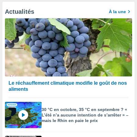
afficher
licité ou
Actualités
À la une
enu
lisé,
e vous
r de la
 non
lisée.
uvez
ation des
et
à notre
Le réchauffement climatique modifie le goût de nos
 par le
aliments
 cette
ion en
sur le
30 °C en octobre, 35 °C en septembre ? «
«
L’été n’a aucune intention de s’arrêter » –
».
mais le Rhin en paie le prix
tre
ement,