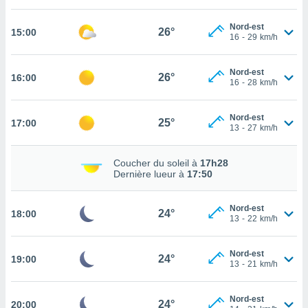
cité
Nord-est
ue
26°
15:00
16
-
29
km/h
lisée,
ACCEPTER
ur des
ET
ions
Nord-est
CONTINUER
26°
16:00
es par le
16
-
28
km/h
 cookies
PARAMÈTRES
Nord-est
gies
25°
17:00
13
-
27
km/h
es, nous
de
 notre
Coucher du soleil à
17h28
Dernière lueur à
17:50
afin de
r à vous
r
Nord-est
24°
ment des
18:00
13
-
22
km/h
 de très
alité.
Nord-est
24°
19:00
ant sur
13
-
21
km/h
n «
 et
Nord-est
r »,
24°
20:00