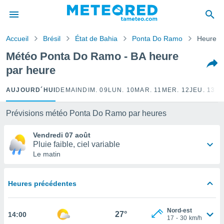
e
ntialité
Accueil
Brésil
État de Bahia
Ponta Do Ramo
Heure p
enu de
o.com
Météo Ponta Do Ramo - BA heure
o.com) a
par heure
aré par
onnels
AUJOURD´HUI
DEMAIN
DIM. 09
LUN. 10
MAR. 11
MER. 12
JEU. 13
VE
arantir
té des
Prévisions météo Ponta Do Ramo par heures
ions
. Vous
Vendredi 07 août
accéder
Pluie faible, ciel variable
e en
Le matin
 les
s :
Heures précédentes
r les
s et
Nord-est
r
27°
14:00
17
-
30
km/h
tement