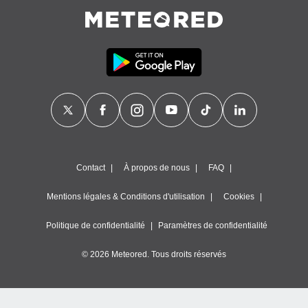
égitime,
vous
vous
 Pour ce
ous
etirer
ement
 opposer
ement
nées à
ment en
 sur «
Contact
À propos de nous
FAQ
res
» ou
e
Mentions légales & Conditions d'utilisation
Cookies
que de
kies
Politique de confidentialité
Paramètres de confidentialité
ite web.
© 2026 Meteored. Tous droits réservés
t nos
ires
ons le
ent des