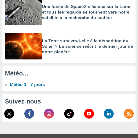
Une fusée de SpaceX s’écrase sur la Lune
enaires
et tous les regards se tournent vers notre
s des
satellite à la recherche du cratère
 des
nts
 ou des
gies
La Terre survivra-t-elle à la disparition du
es pour
Soleil ? La science réécrit le dernier jour de
 accéder
notre planète
r des
lles
ue votre
Météo...
r ce site
Météo 1 - 7 jours
 IP et
ifiants
Suivez-nous
es.
eurs
traiter
nées
lles sur
d'un