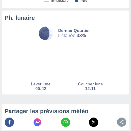
Température
Pluie
tez pas
ation de
Ph. lunaire
, vous
z à
Dernier Quartier
à notre
Éclairée
33%
.com.
 cas,
us
ns que
s
ires
urer la
Lever lune
Coucher lune
on sur le
00:42
12:11
 seront
, et que
ies ne
as
Partager les prévisions météo
pour
 le
ement