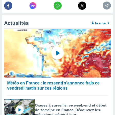
égitime,
vous
vous
 Pour ce
Actualités
ous
À la une
etirer
ement
 opposer
ement
nées à
ment en
 sur «
res
» ou
e
que de
kies
Météo en France : le ressenti s'annonce frais ce
ite web.
vendredi matin sur ces régions
t nos
ires
Orages à surveiller ce week-end et début
ons le
de semaine en France. Découvrez les
ent des
prévisions météo à jour