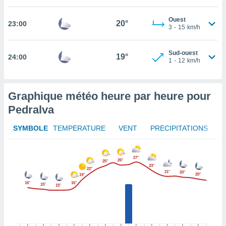
afficher
licité ou
Ouest
enu
20°
23:00
3
-
15
km/h
lisé,
e vous
Sud-ouest
19°
24:00
r de la
1
-
12
km/h
 non
lisée.
Graphique météo heure par heure pour
uvez
Pedralva
ation des
et
SYMBOLE
TEMPÉRATURE
VENT
PRÉCIPITATIONS
à notre
 par le
 cette
27°
26°
25°
ion en
23°
22°
21°
20°
sur le
20°
19°
«
16°
16°
15°
15°
».
tre
ement,