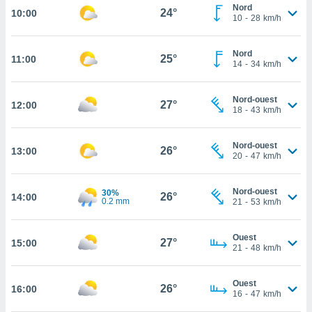
Nord
rouver
24°
10:00
10
-
28
km/h
ations
re
Nord
25°
11:00
que de
14
-
34
km/h
kies
r votre
Nord-ouest
ement à
27°
12:00
18
-
43
km/h
ment en
sur le
Nord-ouest
26°
13:00
res des
20
-
47
km/h
kies
le au
Nord-ouest
30%
page de
26°
14:00
0.2 mm
21
-
53
km/h
te web.
MENT,
Ouest
27°
15:00
21
-
48
km/h
 les
logies
Ouest
26°
16:00
e
16
-
47
km/h
s