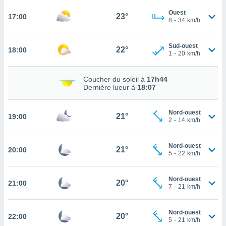
Ouest
23°
17:00
tez pas
8
-
34
km/h
ation de
, vous
z à
Sud-ouest
22°
18:00
1
-
20
km/h
à notre
.com.
Coucher du soleil à
17h44
 cas,
Dernière lueur à
18:07
us
ns que
s
Nord-ouest
21°
19:00
2
-
14
km/h
ires
urer la
Nord-ouest
21°
20:00
on sur le
5
-
22
km/h
 seront
, et que
Nord-ouest
ies ne
20°
21:00
7
-
21
km/h
as
pour
 le
Nord-ouest
20°
22:00
ement
5
-
21
km/h