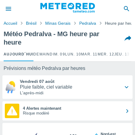
e
ntialité
Accueil
Brésil
Minas Gerais
Pedralva
Heure par heur
enu de
o.com
Météo Pedralva - MG heure par
o.com) a
heure
aré par
onnels
AUJOURD´HUI
DEMAIN
DIM. 09
LUN. 10
MAR. 11
MER. 12
JEU. 13
VE
arantir
té des
Prévisions météo Pedralva par heures
ions
. Vous
Vendredi 07 août
accéder
Pluie faible, ciel variable
e en
L'après-midi
 les
s :
4 Alertes maintenant
Risque modéré
r les
s et
r
Nord-est
tement