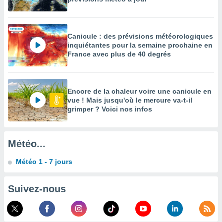
es
 :
et/ou
 à des
Canicule : des prévisions météorologiques
ions sur
inquiétantes pour la semaine prochaine en
eil,
France avec plus de 40 degrés
des
limitées
nner la
Encore de la chaleur voire une canicule en
, créer
vue ! Mais jusqu'où le mercure va-t-il
ils pour
grimper ? Voici nos infos
ité
lisée,
des
Météo...
our
nner des
Météo 1 - 7 jours
és
lisées,
s profils
Suivez-nous
enus
lisés,
des
our