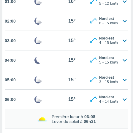
16°
01:00
5
-
12
km/h
cité
ue
lisée,
Nord-est
15°
02:00
ACCEPTER
6
-
15
km/h
ur des
ET
ions
CONTINUER
es par le
Nord-est
15°
03:00
 cookies
4
-
15
km/h
PARAMÈTRES
gies
Nord-est
es, nous
15°
04:00
5
-
15
km/h
de
 notre
afin de
Nord-est
15°
05:00
r à vous
3
-
15
km/h
r
ment des
Nord-est
 de très
15°
06:00
4
-
14
km/h
alité.
ant sur
Première lueur à
06:08
n «
Lever du soleil à
06h31
 et
r »,