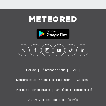
nner des
s
lisés,
la
ance des
s,
la
ance des
s,
dre les
par le
ques ou
inaisons
ées
Contact
À propos de nous
FAQ
nt de
tes
Mentions légales & Conditions d'utilisation
Cookies
,
er et
r les
Politique de confidentialité
Paramètres de confidentialité
 utiliser
nées
© 2026 Meteored. Tous droits réservés
 pour