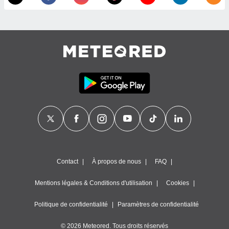
égitime,
vous
vous
 Pour ce
ous
etirer
ement
 opposer
ement
nées à
ment en
 sur «
res
» ou
e
que de
kies
Contact
À propos de nous
FAQ
ite web.
Mentions légales & Conditions d'utilisation
Cookies
t nos
ires
Politique de confidentialité
Paramètres de confidentialité
ons le
ent des
© 2026 Meteored. Tous droits réservés