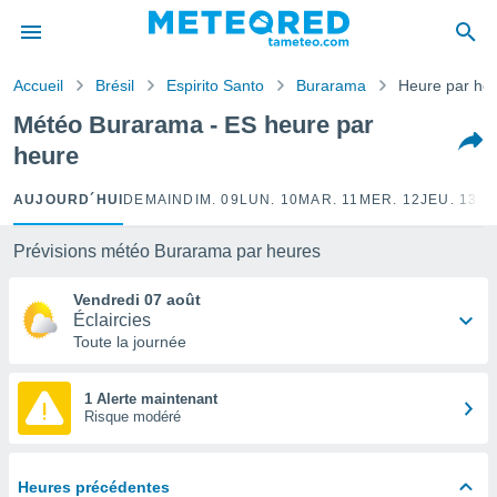
e
ntialité
Accueil
Brésil
Espirito Santo
Burarama
Heure par he
enu de
o.com
Météo Burarama - ES heure par
o.com) a
heure
aré par
onnels
AUJOURD´HUI
DEMAIN
DIM. 09
LUN. 10
MAR. 11
MER. 12
JEU. 13
VE
arantir
té des
Prévisions météo Burarama par heures
ions
. Vous
Vendredi 07 août
accéder
Éclaircies
e en
Toute la journée
 les
s :
1 Alerte maintenant
Risque modéré
r les
s et
r
Heures précédentes
tement