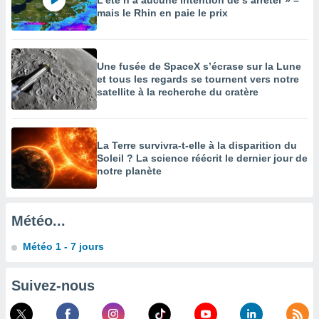
L’été n’a aucune intention de s’arrêter » –
mais le Rhin en paie le prix
enaires
s des
 des
nts
Une fusée de SpaceX s’écrase sur la Lune
 ou des
et tous les regards se tournent vers notre
gies
satellite à la recherche du cratère
es pour
 accéder
r des
La Terre survivra-t-elle à la disparition du
lles
Soleil ? La science réécrit le dernier jour de
ue votre
notre planète
r ce site
 IP et
Météo...
ifiants
es.
Météo 1 - 7 jours
eurs
traiter
Suivez-nous
nées
lles sur
d'un