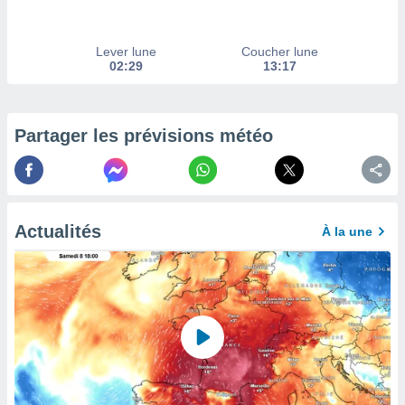
enaires
s des
Lever lune
Coucher lune
 des
02:29
13:17
nts
 ou des
gies
es pour
Partager les prévisions météo
 accéder
r des
lles
ue votre
r ce site
Actualités
À la une
 IP et
ifiants
es.
eurs
traiter
nées
lles sur
d'un