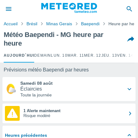
e
ntialité
Accueil
Brésil
Minas Gerais
Baependi
Heure par heu
enu de
o.com
Météo Baependi - MG heure par
o.com) a
heure
aré par
onnels
AUJOURD´HUI
DEMAIN
LUN. 10
MAR. 11
MER. 12
JEU. 13
VEN. 14
S
arantir
té des
Prévisions météo Baependi par heures
ions
. Vous
Samedi 08 août
accéder
Éclaircies
e en
Toute la journée
 les
s :
1 Alerte maintenant
Risque modéré
r les
s et
r
Heures précédentes
tement