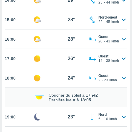
29°
14:00
23
-
44
km/h
rouver
ations
Nord-ouest
28°
15:00
re
22
-
45
km/h
que de
kies
Ouest
r votre
28°
16:00
20
-
43
km/h
ement à
ment en
sur le
Ouest
26°
17:00
12
-
38
km/h
res des
kies
Ouest
le au
24°
18:00
2
-
23
km/h
page de
te web.
Coucher du soleil à
17h42
Dernière lueur à
18:05
MENT,
 les
Nord
23°
19:00
logies
5
-
10
km/h
e
s