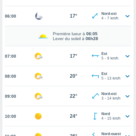
cité
ue
Nord-est
17°
06:00
4
-
7
km/h
lisée,
ACCEPTER
ur des
ET
ions
Première lueur à
06:05
CONTINUER
es par le
Lever du soleil à
06h28
 cookies
PARAMÈTRES
gies
Est
17°
07:00
5
-
9
km/h
es, nous
de
 notre
Est
20°
08:00
afin de
5
-
13
km/h
r à vous
r
Nord-est
ment des
22°
09:00
3
-
14
km/h
 de très
alité.
Nord
ant sur
24°
10:00
4
-
15
km/h
n «
 et
r »,
Nord-ouest