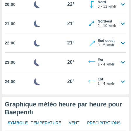
Nord
22°
20:00
6
-
12
km/h
tez pas
ation de
, vous
Nord-est
21°
21:00
2
-
10
km/h
z à
à notre
Sud-ouest
21°
22:00
.com.
0
-
5
km/h
 cas,
us
ns que
Est
20°
23:00
1
-
4
km/h
s
ires
Est
20°
24:00
urer la
1
-
4
km/h
on sur le
 seront
, et que
Graphique météo heure par heure pour
ies ne
as
Baependi
pour
 le
SYMBOLE
TEMPÉRATURE
VENT
PRÉCIPITATIONS
ement