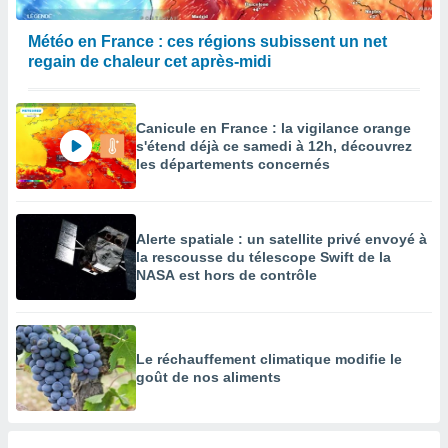
égitime,
vous
Météo en France : ces régions subissent un net
vous
regain de chaleur cet après-midi
 Pour ce
ous
etirer
Canicule en France : la vigilance orange
ement
s'étend déjà ce samedi à 12h, découvrez
 opposer
les départements concernés
ement
nées à
ment en
Alerte spatiale : un satellite privé envoyé à
 sur «
la rescousse du télescope Swift de la
res
» ou
NASA est hors de contrôle
e
que de
kies
ite web.
Le réchauffement climatique modifie le
t nos
goût de nos aliments
ires
ons le
ent des