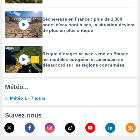
égitime,
vous
vous
Sécheresse en France : plus de 1.300
 Pour ce
cours d'eau sont à sec, la situation devient
ous
de plus en plus critique
etirer
ement
 opposer
Risque d’orages ce week-end en France :
ement
les modèles européen et américain en
nées à
désaccord sur les régions concernées
ment en
 sur «
res
» ou
Météo...
e
que de
Météo 1 - 7 jours
kies
ite web.
Suivez-nous
t nos
ires
ons le
ent des