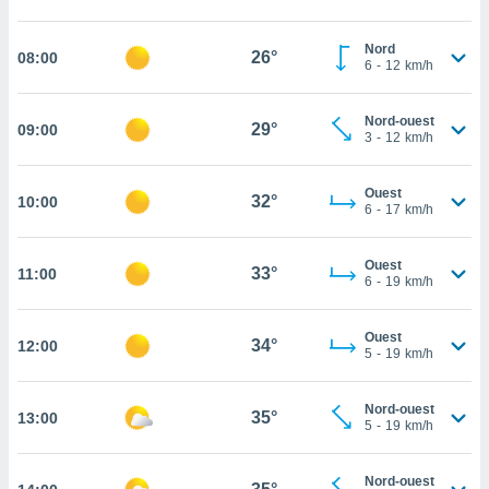
cité
ue
Nord
26°
08:00
6
-
12
km/h
lisée,
ACCEPTER
ur des
ET
ions
CONTINUER
Nord-ouest
29°
09:00
es par le
3
-
12
km/h
 cookies
PARAMÈTRES
gies
Ouest
32°
10:00
6
-
17
km/h
es, nous
de
 notre
Ouest
33°
11:00
afin de
6
-
19
km/h
r à vous
r
Ouest
ment des
34°
12:00
5
-
19
km/h
 de très
alité.
Nord-ouest
ant sur
35°
13:00
5
-
19
km/h
n «
 et
r »,
Nord-ouest