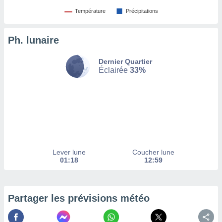
afficher
licité ou
Température
Précipitations
enu
lisé,
Ph. lunaire
e vous
r de la
Dernier Quartier
Éclairée
33%
 non
lisée.
uvez
ation des
et
à notre
 par le
 cette
Lever lune
Coucher lune
01:18
12:59
ion en
sur le
«
».
Partager les prévisions météo
tre
ement,