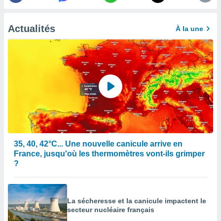
enaires
s des
Actualités
À la une
 des
nts
 ou des
gies
es pour
 accéder
r des
lles
ue votre
r ce site
 IP et
35, 40, 42°C... Une nouvelle canicule arrive en
ifiants
France, jusqu'où les thermomètres vont-ils grimper
es.
?
eurs
traiter
nées
La sécheresse et la canicule impactent le
lles sur
secteur nucléaire français
d'un