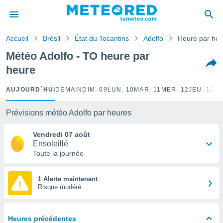
e
ntialité
Accueil
Brésil
État du Tocantins
Adolfo
Heure par heu
enu de
o.com
Météo Adolfo - TO heure par
o.com) a
heure
aré par
onnels
AUJOURD´HUI
DEMAIN
DIM. 09
LUN. 10
MAR. 11
MER. 12
JEU. 13
VE
arantir
té des
Prévisions météo Adolfo par heures
ions
. Vous
Vendredi 07 août
accéder
Ensoleillé
e en
Toute la journée
 les
s :
1 Alerte maintenant
Risque modéré
r les
s et
r
Heures précédentes
tement