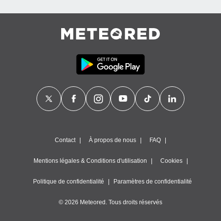
es
 :
et/ou
 à des
ions sur
eil,
des
limitées
nner la
, créer
ils pour
ité
lisée,
des
Contact
À propos de nous
FAQ
our
nner des
Mentions légales & Conditions d'utilisation
Cookies
és
lisées,
Politique de confidentialité
Paramètres de confidentialité
s profils
enus
lisés,
© 2026 Meteored. Tous droits réservés
des
our