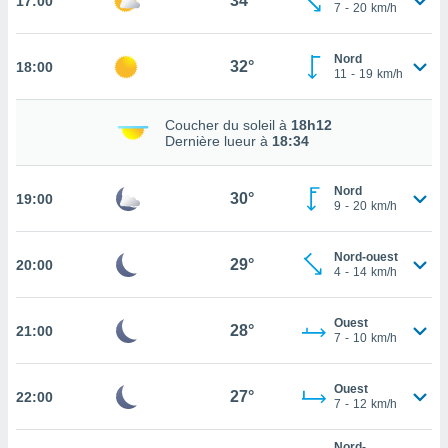
34°
17:00
7
-
20
km/h
rouver
ations
Nord
32°
18:00
re
11
-
19
km/h
que de
kies
Coucher du soleil à
18h12
r votre
Dernière lueur à
18:34
ement à
ment en
sur le
Nord
30°
19:00
9
-
20
km/h
res des
kies
Nord-ouest
le au
29°
20:00
4
-
14
km/h
page de
te web.
Ouest
28°
21:00
7
-
10
km/h
MENT,
 les
Ouest
27°
22:00
logies
7
-
12
km/h
e
s
Nord-