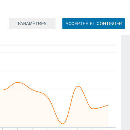
11
10
SE
S
S
S
N
N
N
S
PARAMÈTRES
ACCEPTER ET CONTINUER
en
14
Sam
15
Dim
16
Lun
17
Mar
18
Mer
19
Jeu
20
Ven
21
ent
Vitesse moyenne du vent