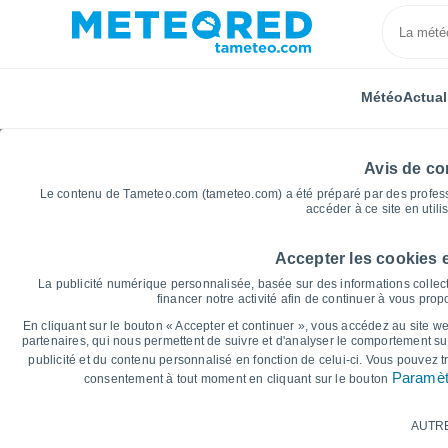
Météo
Actual
Avis de con
Le contenu de Tameteo.com (tameteo.com) a été préparé par des professio
accéder à ce site en utili
Accepter les cookies 
Accueil
Auvergne-Rhône-Alpes
Drôme
Bourg-l
La publicité numérique personnalisée, basée sur des informations collect
financer notre activité afin de continuer à vous pro
Graphiques météo pour
En cliquant sur le bouton « Accepter et continuer », vous accédez au site web
partenaires, qui nous permettent de suivre et d'analyser le comportement sur
publicité et du contenu personnalisé en fonction de celui-ci. Vous pouvez 
14 jours
7 jours
Paramèt
consentement à tout moment en cliquant sur le bouton
Graphique des températures
AUTR
Température maximale, température minima