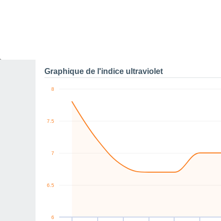
10
10
N
S
S
N
N
N
km/h
Sam
8
Dim
9
Lun
10
Mar
11
Mer
12
Jeu
13
V
Rafales maximales de v
Graphique de l'indice ultraviolet
8
7.5
7
6.5
6