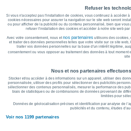
45
Refuser les technol
39°
40
38°
37°
37°
37°
36°
Si vous n'acceptez pas l'installation de cookies, vous continuez à accéder 
35
cookies nécessaires pour assurer la navigation sur le site web seront insta
ou pour afficher de la publicité ou du contenu personnalisé, bien que vous
30
refuser l'installation des cookies et accéder à notre site web par 
25
23°
22°
22°
22°
21°
nos partenaires
Avec votre consentement, nous et
utilisons des cookies, 
20°
20
et traiter des données personnelles telles que votre visite sur ce site web,
traiter vos données personnelles sur la base d'un intérêt légitime, au
15
consentement ou vous opposer au traitement des données à tout moment e
10
site
°C
Sam
8
Dim
9
Lun
10
Mar
11
Mer
12
Jeu
13
V
Nous et nos partenaires effectuons
Température maximale
T
Stocker et/ou accéder à des informations sur un appareil, utiliser des donnée
personnalisée, utiliser des profils pour sélectionner des publicités personna
sélectionner des contenus personnalisés, mesurer la performance des publ
biais de statistiques ou de combinaisons de données provenant de différ
Graphique des précipitations et nuages
limitées pour séle
Pluie, neige et couverture 
Données de géolocalisation précises et identification par analyse de l’
5
publicités et du contenu, études d’a
1019
Voir nos 1199 partenaires
1016
1016
10