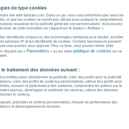
ogies de type cookies
39°
38°
37°
36°
36°
à notre site web tameteo.com. Dans ce cas, nous vous informons que seuls les
33°
33°
llés, et que les cookies ne seront pas utilisés pour analyser le comportement
30°
 puissiez visualiser de la publicité générale non personnalisée. Vous pouvez
le biais de cette inscription en cliquant sur le bouton « Refuser ».
23°
23°
21°
21°
20°
des identifiants uniques ou des technologies similaires pour stocker, accéder
19°
18°
 les adresses IP et les identifiants de cookies. Certains fournisseurs peuvent
17°
quel vous pouvez vous opposer. Pour ce faire, vous pouvez retirer votre
Paramètres
politique de cookies
n cliquant sur «
» ou sur notre
sur ce
 web.
en
14
Sam
15
Dim
16
Lun
17
Mar
18
Mer
19
Jeu
20
Ven
21
 le traitement des données suivant :
empérature minimale
Point de rosée
s limitées pour sélectionner la publicité, créer des profils pour la publicité
lisées, créer des profils de contenus personnalisés, utiliser des profils pour
icités, mesurer la performance des contenus, comprendre les publics par le
entes sources, développer et améliorer les services, utiliser des données
ctionner le contenu.
nuageuse pour les 14 prochains jours
appareil, publicités et contenu personnalisés, mesure de performance des
100
udience et développement de services.
75
16