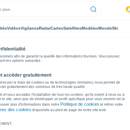
ités
Vidéos
Vigilance
Radar
Cartes
Satellites
Modèles
Monde
Ski
fidentialité
nnels afin de garantir la qualité des informations fournies. Vous pouvez
sant les options suivantes :
et accéder gratuitement
ès-Valence
Graphiques météo
ées par le biais de cookies ou de technologies similaires, nous permet de
poser gratuitement des contenus de très haute qualité.
 Bourg-lès-Valence
 et vous acceptez l'installation de tous les cookies, qu'ils soient à nous ou à
 le site, ainsi que de développer un profil spécifique pour vous montrer de la
Politique de cookies
trouver plus d'informations dans notre
et retirer votre
res des cookies
disponible au pied de page de notre site web.
EMENT,
le et point de rosée pour les 14 prochains jours