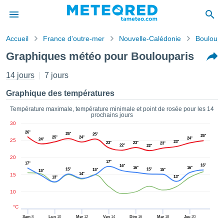
Accueil
France d'outre-mer
Nouvelle-Calédonie
Bouloupa
s de
Graphiques météo pour Boulouparis
ntialité
tenu de
14 jours
7 jours
eo.com
o.com) a
Graphique des températures
paré par
es
Température maximale, température minimale et point de rosée pour les 14
prochains jours
ionnels
30
garantir
26°
25°
25°
ité des
25°
25°
24°
24°
24°
25
23°
23°
23°
23°
ations
22°
22°
s. Vous
20
17°
17°
accéder
16°
16°
16°
16°
15°
15°
15°
15°
15°
ite en
14°
15
13°
13°
ant les
10
ions
ntes :
°C
Sam
8
Lun
10
Mer
12
Ven
14
Dim
16
Mar
18
Jeu
20
er les