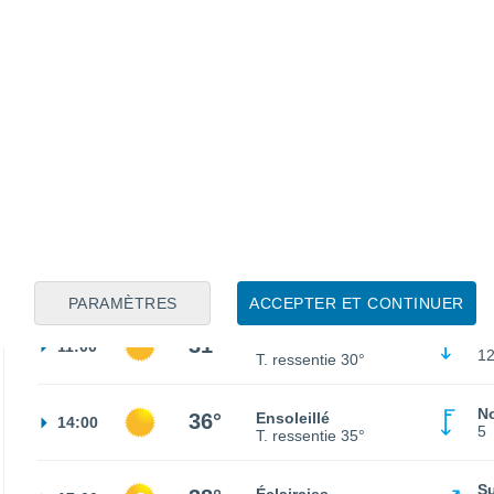
N
27°
Ciel dégagé
02:00
2
T. ressentie
26°
N
25°
Ciel dégagé
05:00
1
T. ressentie
25°
N
25°
Ensoleillé
08:00
1
T. ressentie
26°
PARAMÈTRES
ACCEPTER ET CONTINUER
N
31°
Ensoleillé
11:00
1
T. ressentie
30°
N
36°
Ensoleillé
14:00
5
T. ressentie
35°
S