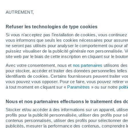
Graphique météo heure par heur
AUTREMENT,
SYMBOLE
TEMPÉRATURE
Refuser les technologies de type cookies
00
03
06
09
12
15
18
21
00
03
06
09
Si vous n'acceptez pas l'installation de cookies, vous continu
vous informons que seuls les cookies nécessaires pour assurer la
ne seront pas utilisés pour analyser le comportement ou pour af
puissiez visualiser de la publicité générale non personnalisée. V
site web par le biais de cette inscription en cliquant sur le bouto
Avec votre consentement, nous et
nos partenaires
utilisons des
36°
34°
pour stocker, accéder et traiter des données personnelles telles 
33°
identifiants de cookies. Certains fournisseurs peuvent traiter vo
31°
vous pouvez vous opposer. Pour ce faire, vous pouvez retirer
30°
29°
à tout moment en cliquant sur «
Paramètres
» ou sur notre
poli
28°
27°
26°
25°
25°
Nous et nos partenaires effectuons le traitement des d
Stocker et/ou accéder à des informations sur un appareil, utilise
profils pour la publicité personnalisée, utiliser des profils pour 
contenus personnalisés, utiliser des profils pour sélectionner
publicités, mesurer la performance des contenus, comprendre le