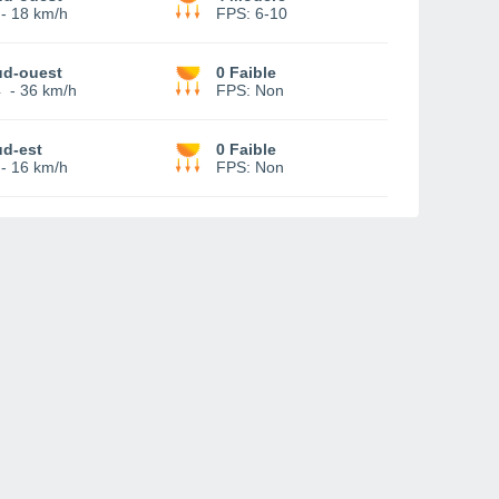
-
18 km/h
FPS:
6-10
ud-ouest
0 Faible
4
-
36 km/h
FPS:
Non
ud-est
0 Faible
-
16 km/h
FPS:
Non