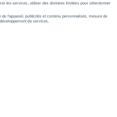
Samedi
8
er les services, utiliser des données limitées pour sélectionner
e de l’appareil, publicités et contenu personnalisés, mesure de
t développement de services.
es
N
29°
Ciel dégagé
02:00
1
T. ressentie
29°
N
27°
Ciel dégagé
05:00
2
T. ressentie
27°
N
26°
Ensoleillé
08:00
2
T. ressentie
27°
N
31°
Ensoleillé
11:00
2
T. ressentie
30°
N