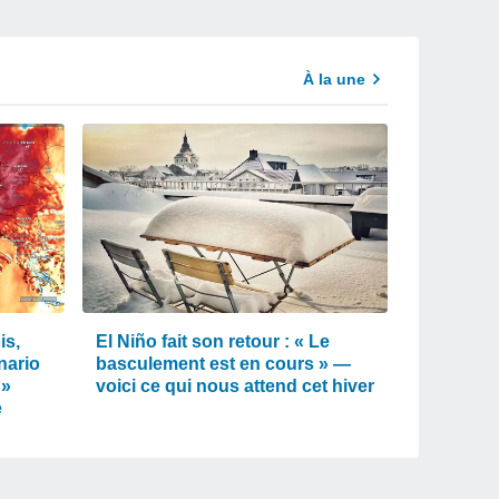
À la une
is,
El Niño fait son retour : « Le
nario
basculement est en cours » —
 »
voici ce qui nous attend cet hiver
e