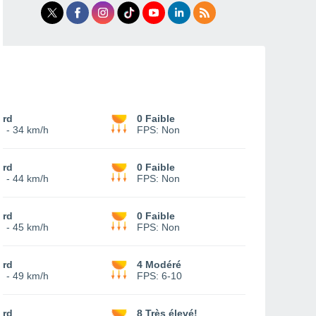
ord
0 Faible
9
-
34 km/h
FPS:
Non
ord
0 Faible
4
-
44 km/h
FPS:
Non
ord
0 Faible
2
-
45 km/h
FPS:
Non
ord
4 Modéré
4
-
49 km/h
FPS:
6-10
ord
8 Très élevé!