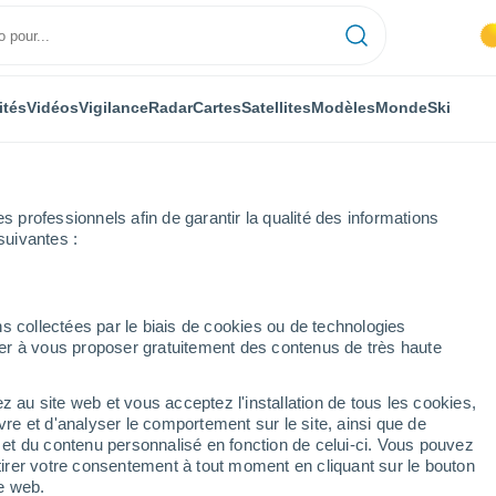
ités
Vidéos
Vigilance
Radar
Cartes
Satellites
Modèles
Monde
Ski
professionnels afin de garantir la qualité des informations
suivantes :
hône
Boulbon
Heure par heure
s collectées par le biais de cookies ou de technologies
nuer à vous proposer gratuitement des contenus de très haute
par heure
z au site web et vous acceptez l'installation de tous les cookies,
vre et d'analyser le comportement sur le site, ainsi que de
é et du contenu personnalisé en fonction de celui-ci. Vous pouvez
tirer votre consentement à tout moment en cliquant sur le bouton
te web.