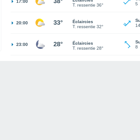
38°
Éclaircies
17:00
5
T. ressentie
36°
S
33°
Éclaircies
20:00
1
T. ressentie
32°
S
28°
Éclaircies
23:00
8
T. ressentie
28°