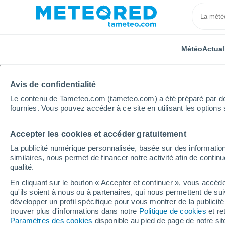
Météo
Actual
Avis de confidentialité
Le contenu de Tameteo.com (tameteo.com) a été préparé par des 
fournies. Vous pouvez accéder à ce site en utilisant les options 
Accepter les cookies et accéder gratuitement
Accueil
Provence-Alpes-Côte d'Azur
Bouches-du-R
La publicité numérique personnalisée, basée sur des information
similaires, nous permet de financer notre activité afin de conti
Météo Boulbon heure 
qualité.
En cliquant sur le bouton « Accepter et continuer », vous accéde
qu'ils soient à nous ou à partenaires, qui nous permettent de sui
Météo 1 - 7 jours
Heure par heure
développer un profil spécifique pour vous montrer de la publicit
trouver plus d'informations dans notre
Politique de cookies
et re
Paramètres des cookies
disponible au pied de page de notre si