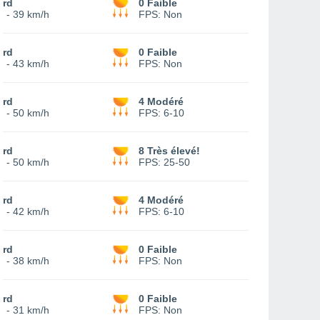
ord
0 Faible
1
-
39 km/h
FPS:
Non
ord
0 Faible
2
-
43 km/h
FPS:
Non
ord
4 Modéré
5
-
50 km/h
FPS:
6-10
ord
8 Très élevé!
3
-
50 km/h
FPS:
25-50
ord
4 Modéré
8
-
42 km/h
FPS:
6-10
ord
0 Faible
7
-
38 km/h
FPS:
Non
ord
0 Faible
7
-
31 km/h
FPS:
Non