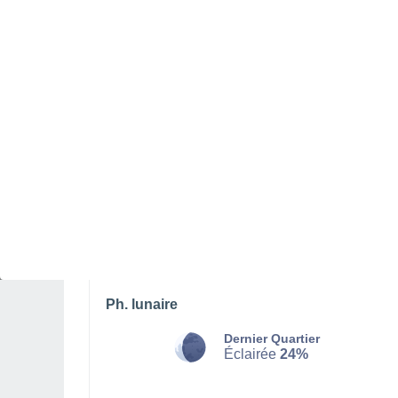
SAMEDI 08 AOÛT
Toute la journée
Ensoleillé
Lever du soleil à
06h37
Coucher du soleil à
20h55
Première lueur à
06:05
Dernière lueur à
21:27
Ph. lunaire
Dernier Quartier
Éclairée
24%