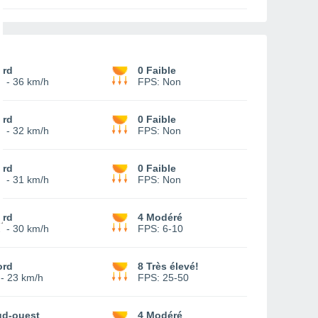
ord
0 Faible
0
-
36 km/h
FPS:
Non
ord
0 Faible
7
-
32 km/h
FPS:
Non
ord
0 Faible
7
-
31 km/h
FPS:
Non
ord
4 Modéré
2
-
30 km/h
FPS:
6-10
ord
8 Très élevé!
-
23 km/h
FPS:
25-50
ud-ouest
4 Modéré