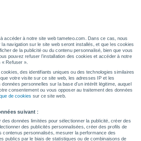
e pour Boulbon
VENT
PRÉCIPITATIONS
12
15
18
21
00
03
06
09
12
15
18
21
00
ez à accéder à notre site web tameteo.com. Dans ce cas, nous
 navigation sur le site web seront installés, et que les cookies
ficher de la publicité ou du contenu personnalisé, bien que vous
ous pouvez refuser l'installation des cookies et accéder à notre
n « Refuser ».
38°
36°
 cookies, des identifiants uniques ou des technologies similaires
35°
que votre visite sur ce site web, les adresses IP et les
34°
33°
33°
s données personnelles sur la base d'un intérêt légitime, auquel
31°
 votre consentement ou vous opposer au traitement des données
29°
29°
tique de cookies
sur ce site web.
28°
27°
25°
25°
onnées suivant :
r des données limitées pour sélectionner la publicité, créer des
sélectionner des publicités personnalisées, créer des profils de
 des contenus personnalisés, mesurer la performance des
s publics par le biais de statistiques ou de combinaisons de