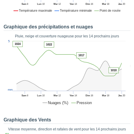
es et
Sam
8
Lun
10
Mer
12
Ven
14
Dim
16
Mar
18
Jeu
20
éder
Température maximale
Température minimale
Point de rosée
tement
licité
Graphique des précipitations et nuages
rique
alisée,
Pluie, neige et couverture nuageuse pour les 14 prochains jours
ACCEPTER
1
sur des
5
ET
1024
1022
ations
CONTINUER
es par le
1017
 cookies
 de
PARAMÈTRES
5
logies
1010
es, nous
et de
r notre
mm
 afin de
Sam
8
Lun
10
Mer
12
Ven
14
Dim
16
Mar
18
Jeu
20
r à vous
Nuages (%)
Pression
oser
ment des
 de très
Graphique des Vents
ualité.
Vitesse moyenne, direction et rafales de vent pour les 14 prochains jours
uant sur