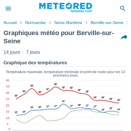
Accueil
Normandie
Seine-Maritime
Berville-sur-Seine
s de
Graphiques météo pour Berville-sur-
ntialité
Seine
tenu de
eo.com
14 jours
7 jours
o.com) a
paré par
Graphique des températures
es
ionnels
Température maximale, température minimale et point de rosée pour les 14
garantir
prochains jours
ité des
40
35°
ations
33°
35
32°
32°
31°
s. Vous
30°
29°
29°
28°
30
accéder
25°
24°
24°
25
23°
22°
ite en
21°
20
18°
17°
17°
17°
17°
17°
ant les
16°
16°
15°
14°
14°
15
13°
ions
12°
10
ntes :
5
°C
er les