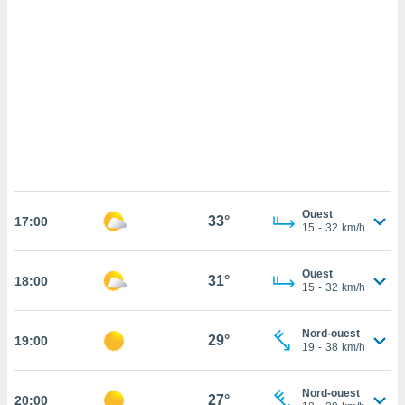
cédez au
 et vous
z
ation de
qu'ils
 nous ou
aires,
nt de
t
er le
ement
Ouest
33°
17:00
15
-
32
km/h
te, ainsi
per un
Ouest
31°
18:00
écifique
15
-
32
km/h
us
de la
 et du
Nord-ouest
29°
19:00
19
-
38
km/h
lisé en
 de
Nord-ouest
27°
20:00
. Vous