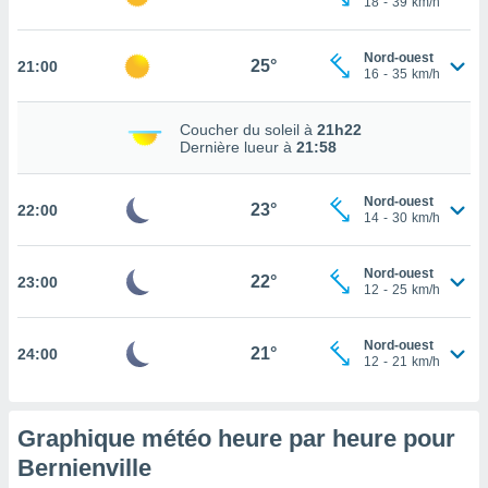
18
-
39
km/h
rouver
ations
Nord-ouest
25°
21:00
16
-
35
km/h
re
que de
kies
Coucher du soleil à
21h22
r votre
Dernière lueur à
21:58
ement à
ment en
Nord-ouest
sur le
23°
22:00
14
-
30
km/h
res des
kies
Nord-ouest
22°
23:00
le au
12
-
25
km/h
page de
te web.
Nord-ouest
21°
24:00
12
-
21
km/h
MENT,
 les
logies
Graphique météo heure par heure pour
e
Bernienville
s