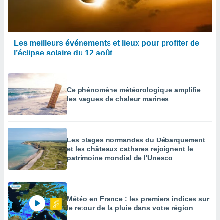
enaires
s des
 des
nts
Les meilleurs événements et lieux pour profiter de
 ou des
l’éclipse solaire du 12 août
gies
es pour
 accéder
r des
Ce phénomène météorologique amplifie
les vagues de chaleur marines
lles
ue votre
r ce site
Les plages normandes du Débarquement
 IP et
et les châteaux cathares rejoignent le
ifiants
patrimoine mondial de l'Unesco
es.
eurs
traiter
nées
Météo en France : les premiers indices sur
lles sur
le retour de la pluie dans votre région
d'un