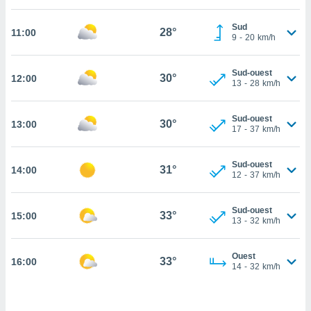
cité
Sud
ue
28°
11:00
9
-
20
km/h
lisée,
ACCEPTER
ur des
ET
ions
Sud-ouest
CONTINUER
30°
12:00
es par le
13
-
28
km/h
 cookies
PARAMÈTRES
Sud-ouest
gies
30°
13:00
17
-
37
km/h
es, nous
de
 notre
Sud-ouest
31°
14:00
12
-
37
km/h
afin de
r à vous
r
Sud-ouest
33°
ment des
15:00
13
-
32
km/h
 de très
alité.
Ouest
33°
16:00
ant sur
14
-
32
km/h
n «
 et
r »,