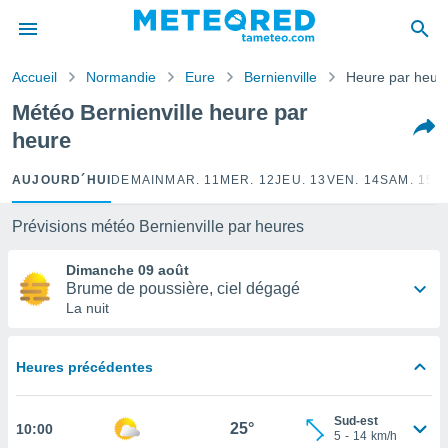
e
ntialité
Accueil
Normandie
Eure
Bernienville
Heure par heur
enu de
o.com
Météo Bernienville heure par
o.com) a
heure
aré par
onnels
AUJOURD´HUI
DEMAIN
MAR. 11
MER. 12
JEU. 13
VEN. 14
SAM. 15
D
arantir
té des
Prévisions météo Bernienville par heures
ions
. Vous
Dimanche 09 août
accéder
Brume de poussière, ciel dégagé
e en
La nuit
 les
s :
Heures précédentes
r les
s et
Sud-est
r
25°
10:00
5
-
14
km/h
tement