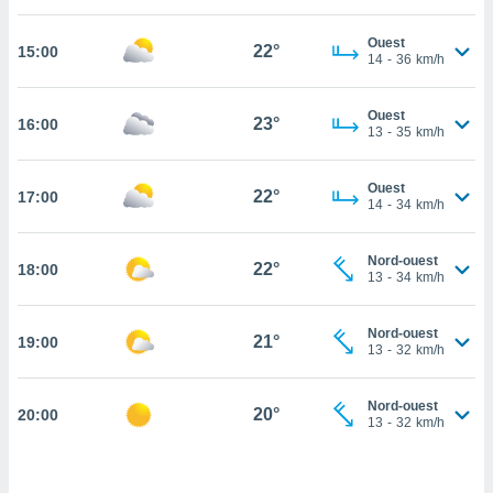
cité
Ouest
ue
22°
15:00
14
-
36
km/h
lisée,
ACCEPTER
ur des
ET
ions
Ouest
CONTINUER
23°
16:00
es par le
13
-
35
km/h
 cookies
PARAMÈTRES
Ouest
gies
22°
17:00
14
-
34
km/h
es, nous
de
 notre
Nord-ouest
22°
18:00
13
-
34
km/h
afin de
r à vous
r
Nord-ouest
21°
ment des
19:00
13
-
32
km/h
 de très
alité.
Nord-ouest
20°
20:00
ant sur
13
-
32
km/h
n «
 et
r »,