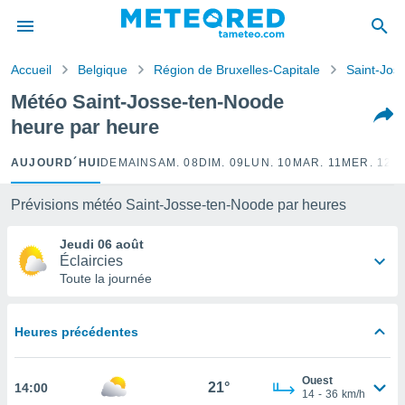
e
ntialité
Accueil
Belgique
Région de Bruxelles-Capitale
Saint-Jos
enu de
o.com
Météo Saint-Josse-ten-Noode
o.com) a
heure par heure
aré par
onnels
AUJOURD´HUI
DEMAIN
SAM. 08
DIM. 09
LUN. 10
MAR. 11
MER. 12
J
arantir
té des
Prévisions météo Saint-Josse-ten-Noode par heures
ions
. Vous
Jeudi 06 août
accéder
Éclaircies
e en
Toute la journée
 les
s :
Heures précédentes
r les
s et
Ouest
r
21°
14:00
14
-
36
km/h
tement