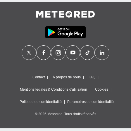
égitime,
vous
vous
 Pour ce
ous
etirer
ement
 opposer
ement
nées à
ment en
 sur «
res
» ou
Contact
À propos de nous
FAQ
e
que de
Mentions légales & Conditions d'utilisation
Cookies
kies
ite web.
Politique de confidentialité
Paramètres de confidentialité
t nos
© 2026 Meteored. Tous droits réservés
ires
ons le
ent des