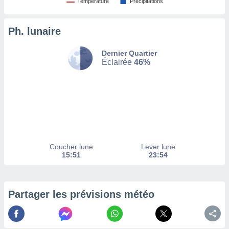
Température
Précipitations
tez pas
ation de
Ph. lunaire
, vous
z à
Dernier Quartier
à notre
Éclairée
46%
.com.
 cas,
us
ns que
s
ires
urer la
Coucher lune
Lever lune
on sur le
15:51
23:54
 seront
, et que
ies ne
as
Partager les prévisions météo
pour
 le
ement