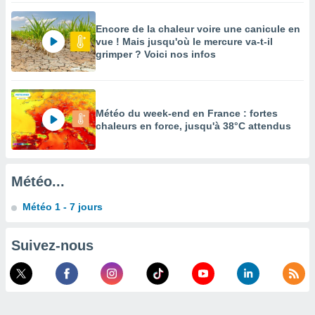
enaires
Encore de la chaleur voire une canicule en
s des
vue ! Mais jusqu'où le mercure va-t-il
 des
grimper ? Voici nos infos
nts
 ou des
gies
es pour
 accéder
Météo du week-end en France : fortes
r des
chaleurs en force, jusqu'à 38°C attendus
lles
ue votre
r ce site
Météo...
 IP et
Météo 1 - 7 jours
ifiants
es.
Suivez-nous
eurs
traiter
nées
lles sur
d'un