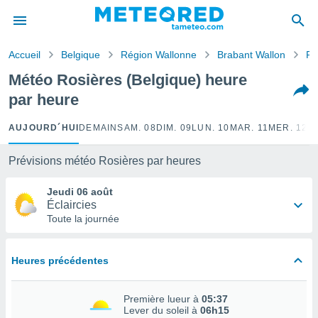
e
ntialité
Accueil
Belgique
Région Wallonne
Brabant Wallon
Ro
enu de
o.com
Météo Rosières (Belgique) heure
o.com) a
par heure
aré par
onnels
AUJOURD´HUI
DEMAIN
SAM. 08
DIM. 09
LUN. 10
MAR. 11
MER. 12
J
arantir
té des
Prévisions météo Rosières par heures
ions
. Vous
Jeudi 06 août
accéder
Éclaircies
e en
Toute la journée
 les
s :
Heures précédentes
r les
s et
Première lueur à
05:37
r
Lever du soleil à
06h15
tement