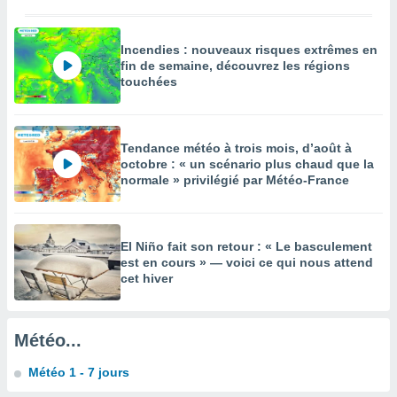
égitime,
vous
vous
Incendies : nouveaux risques extrêmes en
 Pour ce
fin de semaine, découvrez les régions
ous
touchées
etirer
ement
 opposer
Tendance météo à trois mois, d’août à
ement
octobre : « un scénario plus chaud que la
nées à
normale » privilégié par Météo-France
ment en
 sur «
res
» ou
e
El Niño fait son retour : « Le basculement
est en cours » — voici ce qui nous attend
que de
cet hiver
kies
ite web.
t nos
Météo...
ires
ons le
Météo 1 - 7 jours
ent des