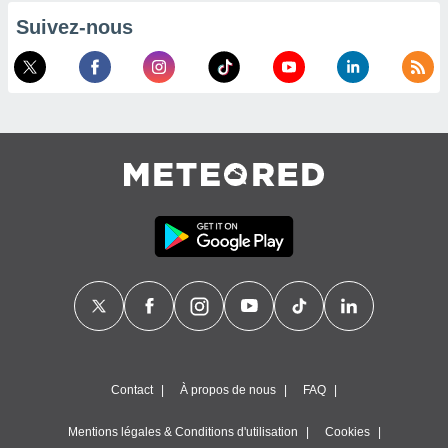
es
 :
Suivez-nous
et/ou
 à des
ions sur
eil,
des
limitées
nner la
, créer
ils pour
ité
lisée,
des
our
nner des
és
lisées,
s profils
enus
Contact
À propos de nous
FAQ
lisés,
des
Mentions légales & Conditions d'utilisation
Cookies
our