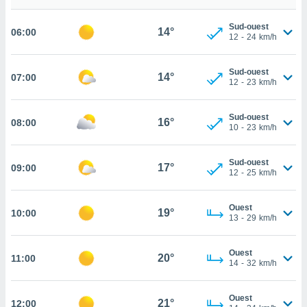
cité
Sud-ouest
ue
14°
06:00
12
-
24
km/h
lisée,
ACCEPTER
ur des
ET
ions
Sud-ouest
CONTINUER
14°
07:00
es par le
12
-
23
km/h
 cookies
PARAMÈTRES
Sud-ouest
gies
16°
08:00
10
-
23
km/h
es, nous
de
 notre
Sud-ouest
17°
09:00
12
-
25
km/h
afin de
r à vous
r
Ouest
19°
ment des
10:00
13
-
29
km/h
 de très
alité.
Ouest
20°
11:00
ant sur
14
-
32
km/h
n «
 et
Ouest
r »,
21°
12:00