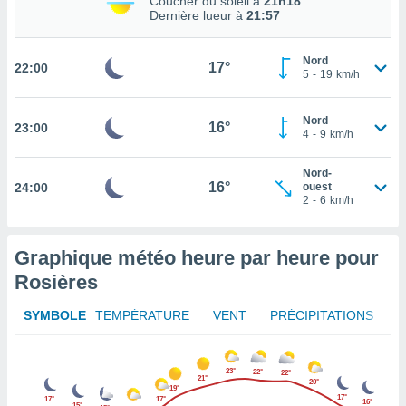
Coucher du soleil à
21h18
Dernière lueur à
21:57
tez pas
ation de
Nord
, vous
17°
22:00
5
-
19
km/h
z à
à notre
Nord
16°
23:00
.com.
4
-
9
km/h
 cas,
us
Nord-
ns que
16°
24:00
ouest
2
-
6
km/h
s
ires
urer la
Graphique météo heure par heure pour
on sur le
Rosières
 seront
, et que
SYMBOLE
TEMPÉRATURE
VENT
PRÉCIPITATIONS
ies ne
as
pour
23°
 le
22°
22°
21°
20°
19°
ement
17°
17°
17°
16°
15°