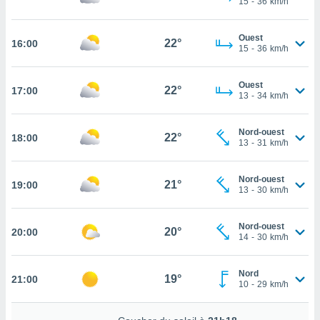
15
-
36
km/h
rouver
ations
Ouest
22°
16:00
15
-
36
km/h
re
que de
kies
Ouest
22°
17:00
r votre
13
-
34
km/h
ement à
ment en
Nord-ouest
sur le
22°
18:00
13
-
31
km/h
res des
kies
Nord-ouest
21°
19:00
le au
13
-
30
km/h
page de
te web.
Nord-ouest
20°
20:00
14
-
30
km/h
MENT,
 les
Nord
19°
21:00
logies
10
-
29
km/h
e
s