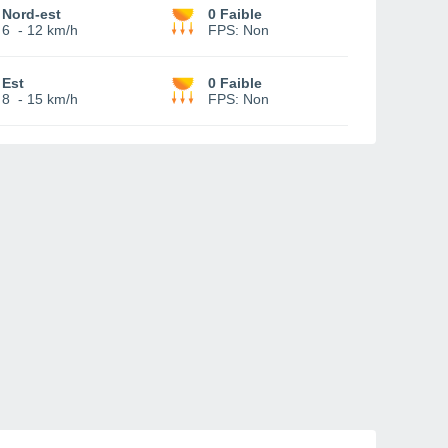
Nord-est
0 Faible
6
-
12 km/h
FPS:
Non
Est
0 Faible
8
-
15 km/h
FPS:
Non