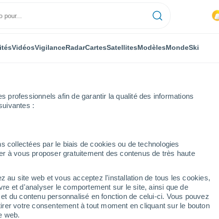
ités
Vidéos
Vigilance
Radar
Cartes
Satellites
Modèles
Monde
Ski
professionnels afin de garantir la qualité des informations
suivantes :
Liège
Poucet
Heure par heure
s collectées par le biais de cookies ou de technologies
nuer à vous proposer gratuitement des contenus de très haute
r heure
z au site web et vous acceptez l'installation de tous les cookies,
vre et d'analyser le comportement sur le site, ainsi que de
é et du contenu personnalisé en fonction de celui-ci. Vous pouvez
tirer votre consentement à tout moment en cliquant sur le bouton
te web.