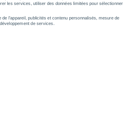
Samedi
8
er les services, utiliser des données limitées pour sélectionner
e de l’appareil, publicités et contenu personnalisés, mesure de
t développement de services.
17°
Éclaircies
02:00
T. ressentie
17°
15°
Éclaircies
05:00
T. ressentie
15°
16°
Ciel variable
08:00
T. ressentie
16°
20°
Éclaircies
11:00
T. ressentie
20°