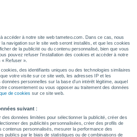
 pour Poucet
VENT
PRÉCIPITATIONS
12
15
18
21
00
03
06
09
12
15
18
21
00
ez à accéder à notre site web tameteo.com. Dans ce cas, nous
 navigation sur le site web seront installés, et que les cookies
ficher de la publicité ou du contenu personnalisé, bien que vous
ous pouvez refuser l'installation des cookies et accéder à notre
n « Refuser ».
28°
26°
26°
 cookies, des identifiants uniques ou des technologies similaires
que votre visite sur ce site web, les adresses IP et les
24°
23°
23°
23°
s données personnelles sur la base d'un intérêt légitime, auquel
22°
 votre consentement ou vous opposer au traitement des données
20°
19°
tique de cookies
sur ce site web.
17°
16°
14°
onnées suivant :
r des données limitées pour sélectionner la publicité, créer des
sélectionner des publicités personnalisées, créer des profils de
 des contenus personnalisés, mesurer la performance des
s publics par le biais de statistiques ou de combinaisons de