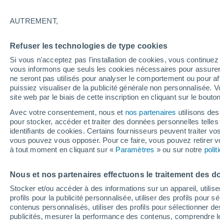
Graphique météo heure par heure
AUTREMENT,
SYMBOLE
TEMPÉRATURE
Refuser les technologies de type cookies
00
03
06
09
12
15
18
21
00
03
06
09
Si vous n'acceptez pas l'installation de cookies, vous continu
vous informons que seuls les cookies nécessaires pour assurer la
ne seront pas utilisés pour analyser le comportement ou pour af
puissiez visualiser de la publicité générale non personnalisée. V
site web par le biais de cette inscription en cliquant sur le bouto
Avec votre consentement, nous et
nos partenaires
utilisons des
pour stocker, accéder et traiter des données personnelles telles 
23°
23°
identifiants de cookies. Certains fournisseurs peuvent traiter vo
21°
vous pouvez vous opposer. Pour ce faire, vous pouvez retirer
20°
à tout moment en cliquant sur «
Paramètres
» ou sur notre
poli
17°
16°
16°
15°
15°
14°
Nous et nos partenaires effectuons le traitement des d
13°
Stocker et/ou accéder à des informations sur un appareil, utilise
profils pour la publicité personnalisée, utiliser des profils pour 
contenus personnalisés, utiliser des profils pour sélectionner
publicités, mesurer la performance des contenus, comprendre le