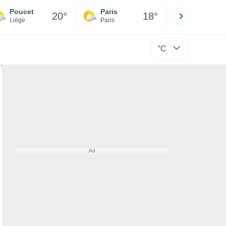
Poucet
Paris
Montpelli
20°
18°
Liège
Paris
Hérault
°C