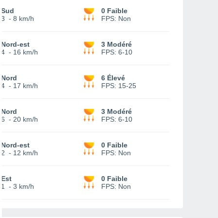
Sud
0 Faible
3
-
8 km/h
FPS:
Non
Nord-est
3 Modéré
4
-
16 km/h
FPS:
6-10
Nord
6 Élevé
4
-
17 km/h
FPS:
15-25
Nord
3 Modéré
6
-
20 km/h
FPS:
6-10
Nord-est
0 Faible
2
-
12 km/h
FPS:
Non
Est
0 Faible
1
-
3 km/h
FPS:
Non