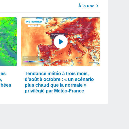
À la une
ues
Tendance météo à trois mois,
,
d’août à octobre : « un scénario
chées
plus chaud que la normale »
privilégié par Météo-France