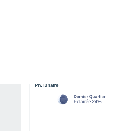
SAMEDI 08 AOÛT
Toute la journée
Éclaircies
Lever du soleil à
06h16
Coucher du soleil à
21h12
Première lueur à
05:38
Dernière lueur à
21:50
Ph. lunaire
Dernier Quartier
Éclairée
24%