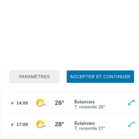
17°
Éclaircies
02:00
T. ressentie
17°
14°
Éclaircies
05:00
T. ressentie
14°
16°
Ensoleillé
08:00
T. ressentie
16°
PARAMÈTRES
ACCEPTER ET CONTINUER
23°
Ensoleillé
11:00
T. ressentie
25°
26°
Éclaircies
14:00
T. ressentie
26°
28°
Éclaircies
17:00
T. ressentie
27°