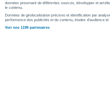
Jeudi
6
Vendredi
7
données provenant de différentes sources, développer et amélior
le contenu.
Données de géolocalisation précises et identification par analys
performance des publicités et du contenu, études d’audience e
Prévisions météo Poucet par heures
Voir nos 1199 partenaires
JEUDI 06 AOÛT
Toute la journée
Éclaircies
Lever du soleil à
06h13
Coucher du soleil à
21h16
Première lueur à
05:35
Dernière lueur à
21:54
Ph. lunaire