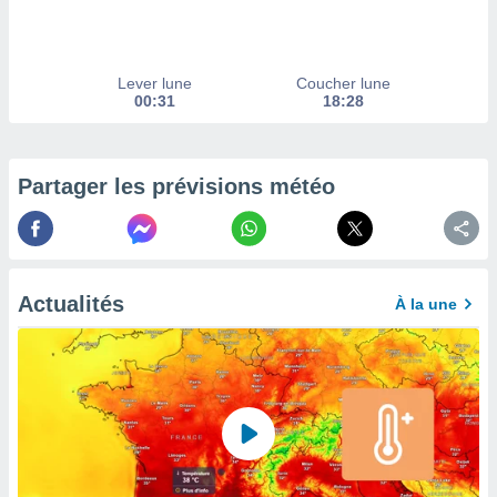
afficher
licité ou
enu
lisé,
Lever lune
Coucher lune
e vous
00:31
18:28
r de la
 non
Partager les prévisions météo
lisée.
uvez
ation des
et
à notre
Actualités
À la une
 par le
 cette
ion en
sur le
«
».
tre
ement,