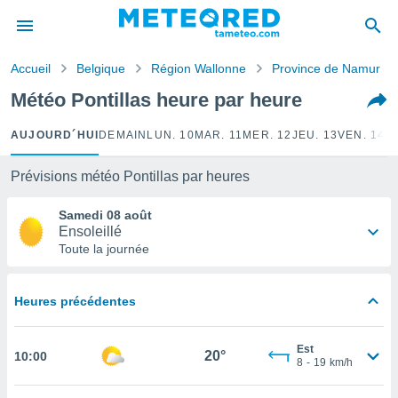
e
ntialité
Accueil
Belgique
Région Wallonne
Province de Namur
enu de
o.com
Météo Pontillas heure par heure
o.com) a
aré par
AUJOURD´HUI
DEMAIN
LUN. 10
MAR. 11
MER. 12
JEU. 13
VEN. 14
S
onnels
arantir
Prévisions météo Pontillas par heures
té des
ions
Samedi 08 août
. Vous
Ensoleillé
accéder
Toute la journée
e en
 les
Heures précédentes
s :
r les
Est
20°
10:00
s et
8
-
19
km/h
r
tement