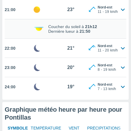
rouver
Nord-est
23°
21:00
11
-
19
km/h
ations
re
Coucher du soleil à
21h12
que de
Dernière lueur à
21:50
kies
r votre
ement à
Nord-est
21°
22:00
ment en
11
-
20
km/h
sur le
Nord-est
res des
20°
23:00
8
-
19
km/h
kies
le au
page de
Nord-est
19°
24:00
te web.
7
-
13
km/h
MENT,
Graphique météo heure par heure pour
 les
logies
Pontillas
e
s
SYMBOLE
TEMPÉRATURE
VENT
PRÉCIPITATIONS