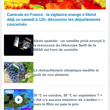
enaires
s des
Canicule en France : la vigilance orange s'étend
 des
déjà ce samedi à 12h, découvrez les départements
nts
 ou des
concernés
gies
es pour
 accéder
Alerte spatiale : un satellite privé envoyé à
r des
la rescousse du télescope Swift de la
NASA est hors de contrôle
lles
ue votre
r ce site
Le réchauffement climatique modifie le
 IP et
goût de nos aliments
ifiants
es.
eurs
traiter
30 °C en octobre, 35 °C en septembre ? «
nées
L’été n’a aucune intention de s’arrêter » –
lles sur
mais le Rhin en paie le prix
d'un