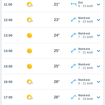
Est
21°
11:00
cité
9
-
23
km/h
ue
lisée,
ACCEPTER
Nord-est
ur des
23°
12:00
ET
8
-
23
km/h
ions
CONTINUER
es par le
 cookies
Nord-est
24°
13:00
PARAMÈTRES
7
-
21
km/h
gies
es, nous
Nord-est
de
25°
14:00
7
-
21
km/h
 notre
afin de
r à vous
Nord-est
25°
15:00
7
-
21
km/h
r
ment des
 de très
Nord-est
26°
alité.
16:00
6
-
21
km/h
ant sur
n «
Nord-est
26°
17:00
 et
6
-
19
km/h
r »,