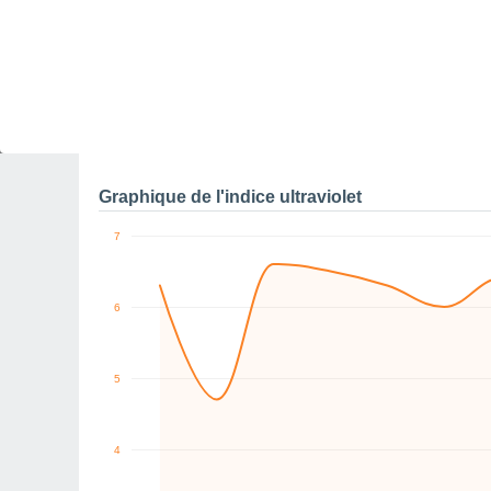
10
10
0
NE
SW
NW
NE
E
E
km/h
Sam
8
Dim
9
Lun
10
Mar
11
Mer
12
Jeu
13
V
Rafales maximales de v
Graphique de l'indice ultraviolet
7
6
5
4