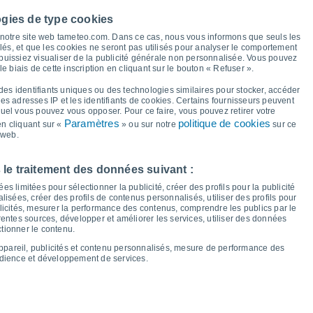
le et point de rosée pour les 14 prochains jours
ogies de type cookies
32°
à notre site web tameteo.com. Dans ce cas, nous vous informons que seuls les
31°
llés, et que les cookies ne seront pas utilisés pour analyser le comportement
28°
 puissiez visualiser de la publicité générale non personnalisée. Vous pouvez
26°
24°
le biais de cette inscription en cliquant sur le bouton « Refuser ».
22°
21°
19°
des identifiants uniques ou des technologies similaires pour stocker, accéder
17°
 les adresses IP et les identifiants de cookies. Certains fournisseurs peuvent
16°
16°
14°
quel vous pouvez vous opposer. Pour ce faire, vous pouvez retirer votre
Paramètres
politique de cookies
n cliquant sur «
» ou sur notre
sur ce
10°
9°
8°
 web.
8°
 le traitement des données suivant :
s limitées pour sélectionner la publicité, créer des profils pour la publicité
en
14
Sam
15
Dim
16
Lun
17
Mar
18
Mer
19
Jeu
20
Ven
21
lisées, créer des profils de contenus personnalisés, utiliser des profils pour
icités, mesurer la performance des contenus, comprendre les publics par le
empérature minimale
Point de rosée
entes sources, développer et améliorer les services, utiliser des données
ctionner le contenu.
appareil, publicités et contenu personnalisés, mesure de performance des
udience et développement de services.
nuageuse pour les 14 prochains jours
100