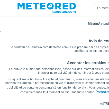
Météo
Actual
Avis de con
Le contenu de Tameteo.com (tameteo.com) a été préparé par des professio
accéder à ce site en utili
Accepter les cookies 
Accueil
Belgique
Région Wallonne
Province de
La publicité numérique personnalisée, basée sur des informations collect
financer notre activité afin de continuer à vous pro
Graphiques météo po
En cliquant sur le bouton « Accepter et continuer », vous accédez au site web
partenaires, qui nous permettent de suivre et d'analyser le comportement sur
(Luxembourg)
publicité et du contenu personnalisé en fonction de celui-ci. Vous pouvez 
Paramèt
consentement à tout moment en cliquant sur le bouton
14 jours
7 jours
AUTR
Graphique des températures