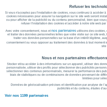
Température maximale, température minima
Refuser les technol
35
Si vous n'acceptez pas l'installation de cookies, vous continuez à accéder 
31°
cookies nécessaires pour assurer la navigation sur le site web seront insta
29°
30
27°
ou pour afficher de la publicité ou du contenu personnalisé, bien que vous
26°
26°
26°
refuser l'installation des cookies et accéder à notre site web par 
25
nos partenaires
Avec votre consentement, nous et
utilisons des cookies, 
20
et traiter des données personnelles telles que votre visite sur ce site web,
16°
14°
traiter vos données personnelles sur la base d'un intérêt légitime, au
15
13°
13°
12°
consentement ou vous opposer au traitement des données à tout moment e
10°
10
site
5
°C
Nous et nos partenaires effectuons
Stocker et/ou accéder à des informations sur un appareil, utiliser des donnée
Sam
8
Dim
9
Lun
10
Mar
11
Mer
12
Jeu
13
V
personnalisée, utiliser des profils pour sélectionner des publicités personna
sélectionner des contenus personnalisés, mesurer la performance des publ
Température maximale
T
biais de statistiques ou de combinaisons de données provenant de différ
limitées pour séle
Graphique des précipitations et nuages
Données de géolocalisation précises et identification par analyse de l’
publicités et du contenu, études d’a
Pluie, neige et couverture 
Voir nos 1199 partenaires
5
1024