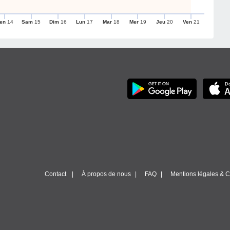
en
14
Sam
15
Dim
16
Lun
17
Mar
18
Mer
19
Jeu
20
Ven
21
Contact
À propos de nous
FAQ
Mentions légales & Co