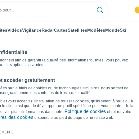
ités
Vidéos
Vigilance
Radar
Cartes
Satellites
Modèles
Monde
Ski
fidentialité
nnels afin de garantir la qualité des informations fournies. Vous pouvez
sant les options suivantes :
et accéder gratuitement
 Luxembourg
Longchamps
Graphiques météo
ées par le biais de cookies ou de technologies similaires, nous permet de
poser gratuitement des contenus de très haute qualité.
ur Longchamps
 et vous acceptez l'installation de tous les cookies, qu'ils soient à nous ou à
 le site, ainsi que de développer un profil spécifique pour vous montrer de la
Politique de cookies
trouver plus d'informations dans notre
et retirer votre
res des cookies
disponible au pied de page de notre site web.
EMENT,