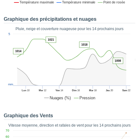
Température maximale
Température minimale
Point de rosée
es et
éder
tement
Graphique des précipitations et nuages
licité
Pluie, neige et couverture nuageuse pour les 14 prochains jours
rique
1
5
alisée,
ACCEPTER
1021
sur des
1018
ET
ations
CONTINUER
1014
es par le
5
 cookies
1008
 de
PARAMÈTRES
logies
es, nous
et de
mm
r notre
Lun
10
Mer
12
Ven
14
Dim
16
Mar
18
Jeu
20
Sam
22
 afin de
Nuages (%)
Pression
r à vous
oser
ment des
Graphique des Vents
 de très
ualité.
Vitesse moyenne, direction et rafales de vent pour les 14 prochains jours
70
uant sur
60