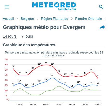
Accueil
Belgique
Région Flamande
Flandre Orientale
s de
Graphiques météo pour Evergem
ntialité
tenu de
14 jours
7 jours
eo.com
o.com) a
Graphique des températures
paré par
es
Température maximale, température minimale et point de rosée pour les 14
prochains jours
ionnels
40
garantir
35°
33°
33°
35
ité des
31°
29°
30
28°
ations
26°
25°
25°
25°
24°
s. Vous
23°
25
23°
22°
21°
accéder
18°
18°
20
17°
16°
16°
15°
15°
15°
ite en
14°
14°
13°
15
13°
12°
ant les
10
ions
5
ntes :
°C
Lun
10
Mer
12
Ven
14
Dim
16
Mar
18
Jeu
20
Sam
22
er les