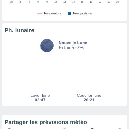
24
2
4
6
8
10
12
14
16
18
20
22
24
tez pas
Température
Précipitations
ation de
, vous
z à
Ph. lunaire
à notre
.com.
Nouvelle Lune
Éclairée
7%
 cas,
us
ns que
s
ires
urer la
on sur le
 seront
Lever lune
Coucher lune
, et que
02:47
20:21
ies ne
as
pour
 le
Partager les prévisions météo
ement