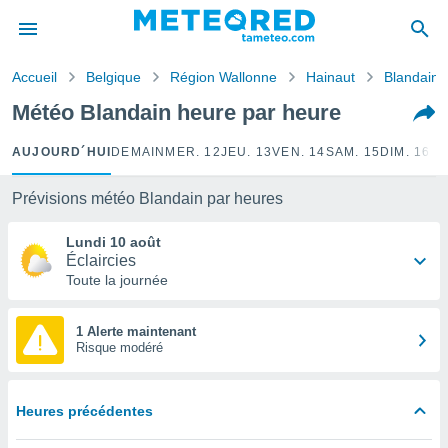
e
ntialité
Accueil
Belgique
Région Wallonne
Hainaut
Blandain
enu de
o.com
Météo Blandain heure par heure
o.com) a
aré par
AUJOURD´HUI
DEMAIN
MER. 12
JEU. 13
VEN. 14
SAM. 15
DIM. 16
LU
onnels
arantir
Prévisions météo Blandain par heures
té des
ions
Lundi 10 août
. Vous
Éclaircies
accéder
Toute la journée
e en
 les
1 Alerte maintenant
Risque modéré
s :
r les
s et
Heures précédentes
r
tement