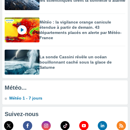
les scientifiques tirent la sonnette d’alarme
enaires
s des
 des
Météo : la vigilance orange canicule
nts
étendue à partir de demain. 43
 ou des
départements placés en alerte par Météo-
gies
France
es pour
 accéder
r des
La sonde Cassini révèle un océan
lles
bouillonnant caché sous la glace de
ue votre
Saturne
r ce site
 IP et
Météo...
ifiants
es.
Météo 1 - 7 jours
eurs
traiter
Suivez-nous
nées
lles sur
d'un