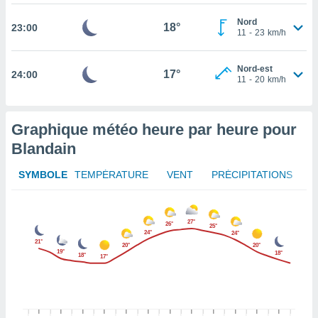
rouver
Nord
18°
23:00
11
-
23
km/h
ations
re
que de
Nord-est
17°
24:00
kies
11
-
20
km/h
r votre
ement à
ment en
Graphique météo heure par heure pour
sur le
Blandain
res des
kies
SYMBOLE
TEMPÉRATURE
VENT
PRÉCIPITATIONS
le au
page de
te web.
27°
26°
25°
24°
24°
MENT,
21°
20°
20°
19°
18°
18°
17°
 les
logies
e
s