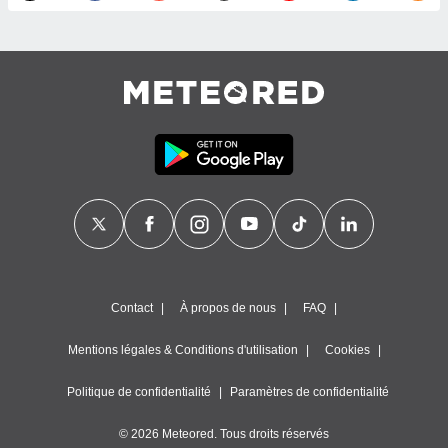
égitime,
vous
vous
 Pour ce
ous
etirer
ement
 opposer
ement
nées à
ment en
 sur «
res
» ou
e
que de
Contact
À propos de nous
FAQ
kies
ite web.
Mentions légales & Conditions d'utilisation
Cookies
t nos
ires
Politique de confidentialité
Paramètres de confidentialité
ons le
ent des
© 2026 Meteored. Tous droits réservés