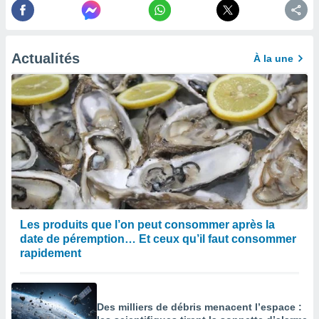
afficher
licité ou
enu
lisé,
e vous
Actualités
À la une
r de la
 non
lisée.
uvez
ation des
et
à notre
 par le
 cette
Les produits que l’on peut consommer après la
ion en
date de péremption… Et ceux qu’il faut consommer
sur le
rapidement
«
».
tre
Des milliers de débris menacent l’espace :
ement,