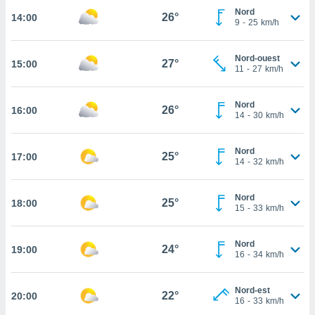
Nord
26°
14:00
cité
9
-
25
km/h
ue
lisée,
ACCEPTER
ur des
Nord-ouest
27°
15:00
ET
11
-
27
km/h
ions
CONTINUER
es par le
 cookies
Nord
26°
16:00
PARAMÈTRES
14
-
30
km/h
gies
es, nous
de
Nord
25°
17:00
14
-
32
km/h
 notre
afin de
r à vous
Nord
25°
18:00
r
15
-
33
km/h
ment des
 de très
Nord
alité.
24°
19:00
16
-
34
km/h
ant sur
n «
Nord-est
 et
22°
20:00
16
-
33
km/h
r »,