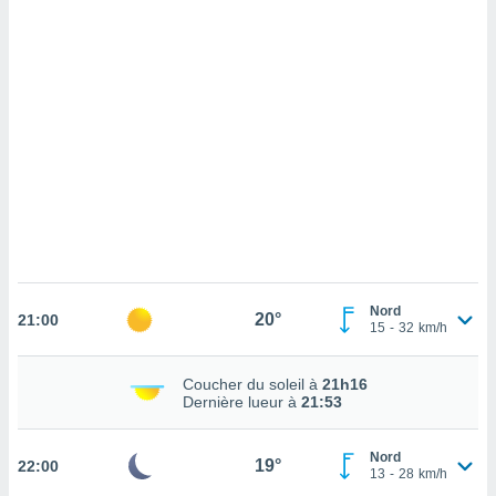
cédez au
 et vous
z
ation de
qu'ils
 nous ou
aires,
nt de
t
er le
ement
te, ainsi
Nord
20°
21:00
per un
15
-
32
km/h
écifique
us
Coucher du soleil à
21h16
de la
Dernière lueur à
21:53
 et du
lisé en
Nord
19°
22:00
 de
13
-
28
km/h
. Vous