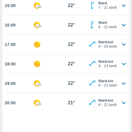
Nord
22°
15:00
cité
7
-
21
km/h
ue
lisée,
ACCEPTER
Nord
ur des
22°
16:00
ET
8
-
22
km/h
ions
CONTINUER
es par le
 cookies
Nord-est
22°
17:00
PARAMÈTRES
9
-
24
km/h
gies
es, nous
Nord-est
de
22°
18:00
9
-
24
km/h
 notre
afin de
r à vous
Nord-est
22°
19:00
9
-
23
km/h
r
ment des
 de très
Nord-est
21°
alité.
20:00
8
-
21
km/h
ant sur
n «
 et
r »,