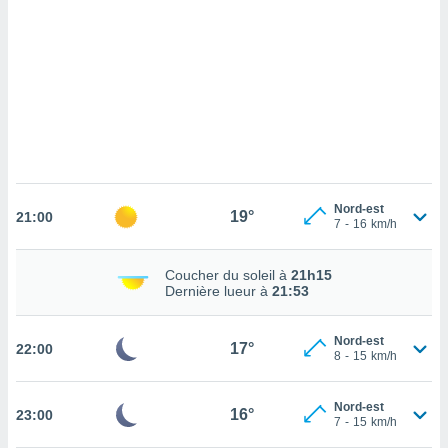
cédez au
 et vous
z
ation de
qu'ils
 nous ou
aires,
nt de
t
Nord-est
19°
er le
21:00
7
-
16
km/h
ement
te, ainsi
Coucher du soleil à
21h15
Dernière lueur à
21:53
per un
écifique
us
Nord-est
17°
22:00
de la
8
-
15
km/h
 et du
lisé en
Nord-est
16°
23:00
7
-
15
km/h
 de
. Vous