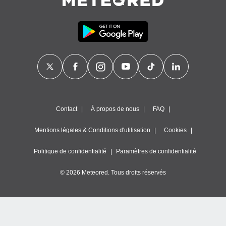
égitime,
vous
vous
 Pour ce
ous
etirer
ement
 opposer
ement
nées à
Contact
À propos de nous
FAQ
ment en
 sur «
res
» ou
Mentions légales & Conditions d'utilisation
Cookies
e
que de
Politique de confidentialité
Paramètres de confidentialité
kies
ite web.
© 2026 Meteored. Tous droits réservés
t nos
ires
ons le
ent des