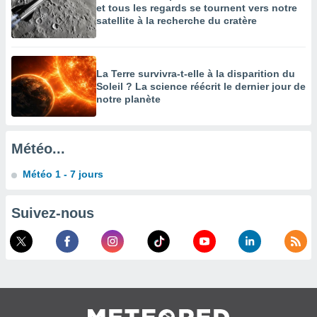
et tous les regards se tournent vers notre
enaires
satellite à la recherche du cratère
s des
 des
nts
 ou des
La Terre survivra-t-elle à la disparition du
gies
Soleil ? La science réécrit le dernier jour de
es pour
notre planète
 accéder
r des
Météo...
lles
ue votre
Météo 1 - 7 jours
r ce site
 IP et
Suivez-nous
ifiants
es.
eurs
traiter
nées
lles sur
d'un