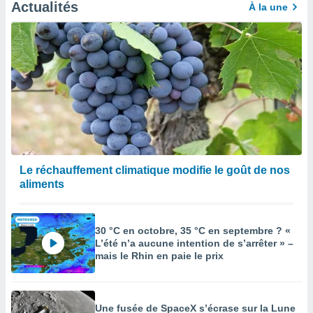
afficher
Actualités
À la une
licité ou
enu
lisé,
e vous
r de la
 non
lisée.
uvez
ation des
Le réchauffement climatique modifie le goût de nos
et
aliments
à notre
 par le
 cette
ion en
30 °C en octobre, 35 °C en septembre ? «
sur le
L’été n’a aucune intention de s’arrêter » –
«
mais le Rhin en paie le prix
».
tre
ement,
Une fusée de SpaceX s’écrase sur la Lune