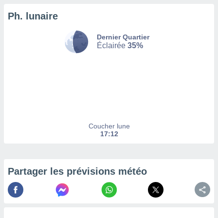
Ph. lunaire
tez pas
ation de
, vous
Dernier Quartier
z à
Éclairée
35%
à notre
.com.
 cas,
us
ns que
s
Coucher lune
ires
17:12
urer la
on sur le
 seront
, et que
Partager les prévisions météo
ies ne
as
pour
 le
ement