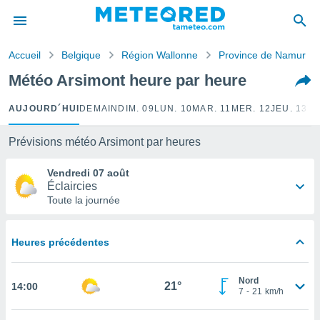
e
ntialité
Accueil
Belgique
Région Wallonne
Province de Namur
enu de
o.com
Météo Arsimont heure par heure
o.com) a
aré par
AUJOURD´HUI
DEMAIN
DIM. 09
LUN. 10
MAR. 11
MER. 12
JEU. 13
VE
onnels
arantir
Prévisions météo Arsimont par heures
té des
ions
Vendredi 07 août
. Vous
Éclaircies
accéder
Toute la journée
e en
 les
Heures précédentes
s :
r les
Nord
21°
14:00
s et
7
-
21
km/h
r
tement