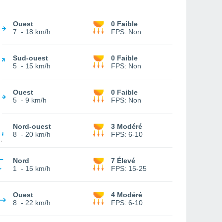
Ouest
0 Faible
7
-
18 km/h
FPS:
Non
Sud-ouest
0 Faible
5
-
15 km/h
FPS:
Non
Ouest
0 Faible
5
-
9 km/h
FPS:
Non
Nord-ouest
3 Modéré
8
-
20 km/h
FPS:
6-10
Nord
7 Élevé
1
-
15 km/h
FPS:
15-25
Ouest
4 Modéré
8
-
22 km/h
FPS:
6-10