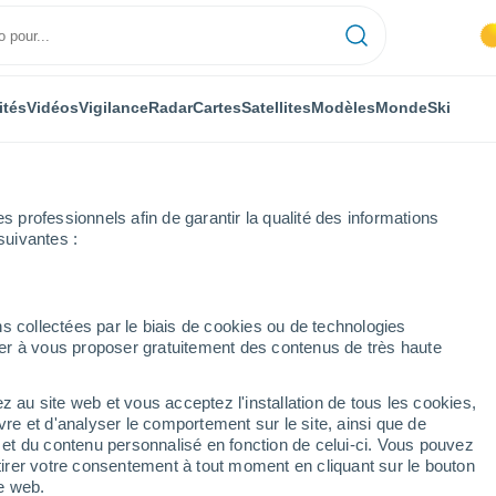
ités
Vidéos
Vigilance
Radar
Cartes
Satellites
Modèles
Monde
Ski
professionnels afin de garantir la qualité des informations
suivantes :
 par heure
s collectées par le biais de cookies ou de technologies
nuer à vous proposer gratuitement des contenus de très haute
ure par heure
z au site web et vous acceptez l'installation de tous les cookies,
vre et d'analyser le comportement sur le site, ainsi que de
é et du contenu personnalisé en fonction de celui-ci. Vous pouvez
tirer votre consentement à tout moment en cliquant sur le bouton
te web.