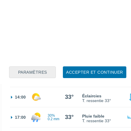
25°
Ciel variable
02:00
T. ressentie
26°
22°
Éclaircies
05:00
T. ressentie
22°
22°
Éclaircies
08:00
T. ressentie
22°
PARAMÈTRES
ACCEPTER ET CONTINUER
28°
Ensoleillé
11:00
T. ressentie
28°
33°
Éclaircies
14:00
T. ressentie
33°
30%
33°
Pluie faible
17:00
0.2 mm
T. ressentie
33°