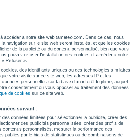
e pour Beaumarchés
VENT
PRÉCIPITATIONS
12
15
18
21
00
03
06
09
12
15
18
21
00
ez à accéder à notre site web tameteo.com. Dans ce cas, nous
 navigation sur le site web seront installés, et que les cookies
ficher de la publicité ou du contenu personnalisé, bien que vous
ous pouvez refuser l'installation des cookies et accéder à notre
35°
n « Refuser ».
33°
33°
32°
31°
 cookies, des identifiants uniques ou des technologies similaires
30°
que votre visite sur ce site web, les adresses IP et les
28°
s données personnelles sur la base d'un intérêt légitime, auquel
27°
 votre consentement ou vous opposer au traitement des données
25°
25°
25°
tique de cookies
sur ce site web.
22°
22°
onnées suivant :
r des données limitées pour sélectionner la publicité, créer des
sélectionner des publicités personnalisées, créer des profils de
 des contenus personnalisés, mesurer la performance des
0.2
s publics par le biais de statistiques ou de combinaisons de