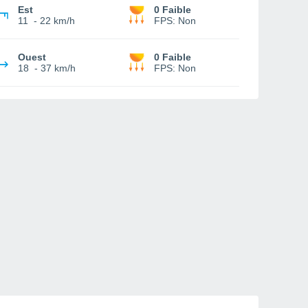
Est
0 Faible
11
-
22 km/h
FPS:
Non
Ouest
0 Faible
18
-
37 km/h
FPS:
Non