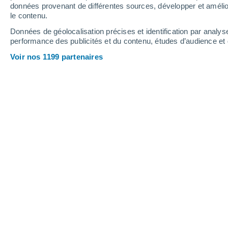
Vendredi
7
Samedi
8
données provenant de différentes sources, développer et amélior
le contenu.
Données de géolocalisation précises et identification par analys
performance des publicités et du contenu, études d’audience e
Prévisions météo Beaumarchés par 
Voir nos 1199 partenaires
VENDREDI 07 AOÛT
Toute la journée
Ensoleillé
Lever du soleil à
06h55
Coucher du soleil à
21h14
Première lueur à
06:23
Dernière lueur à
21:46
Ph. lunaire