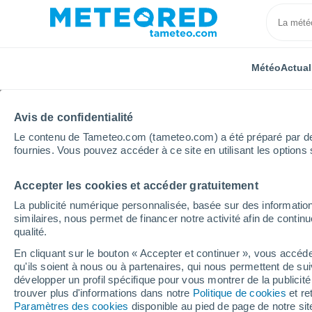
Météo
Actual
Avis de confidentialité
Le contenu de Tameteo.com (tameteo.com) a été préparé par des 
fournies. Vous pouvez accéder à ce site en utilisant les options 
Accepter les cookies et accéder gratuitement
Accueil
Occitanie
Gers
Beaumarchés
Heure
La publicité numérique personnalisée, basée sur des information
similaires, nous permet de financer notre activité afin de conti
Météo Beaumarchés he
qualité.
En cliquant sur le bouton « Accepter et continuer », vous accéde
qu'ils soient à nous ou à partenaires, qui nous permettent de sui
Météo 1 - 7 jours
Heure par heure
développer un profil spécifique pour vous montrer de la publicit
trouver plus d'informations dans notre
Politique de cookies
et re
Paramètres des cookies
disponible au pied de page de notre si