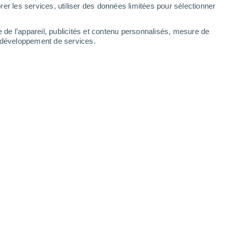
Dimanche
9
er les services, utiliser des données limitées pour sélectionner
e de l’appareil, publicités et contenu personnalisés, mesure de
t développement de services.
heures
O
21°
Ciel variable
02:00
1
T. ressentie
21°
O
18°
Éclaircies
05:00
9
T. ressentie
18°
O
18°
Ensoleillé
08:00
6
T. ressentie
18°
N
24°
Ensoleillé
11:00
3
T. ressentie
25°
No