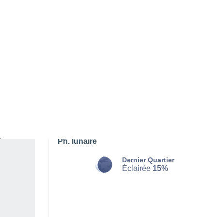
DIMANCHE 09 AOÛT
L'après-midi
Pluie faible, ciel variable
Lever du soleil à
06h57
Coucher du soleil à
21h12
Première lueur à
06:25
Dernière lueur à
21:43
Ph. lunaire
Dernier Quartier
Éclairée
15%