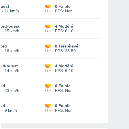
uest
0 Faible
-
11 km/h
FPS:
Non
ord-ouest
4 Modéré
-
15 km/h
FPS:
6-10
ord
8 Très élevé!
-
16 km/h
FPS:
25-50
ud-ouest
4 Modéré
-
14 km/h
FPS:
6-10
ud
0 Faible
-
23 km/h
FPS:
Non
ud
0 Faible
-
9 km/h
FPS:
Non