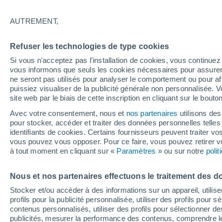
Graphique météo heure par heur
AUTREMENT,
SYMBOLE
TEMPÉRATURE
Refuser les technologies de type cookies
00
03
06
09
12
15
18
21
00
03
06
09
Si vous n'acceptez pas l'installation de cookies, vous continu
vous informons que seuls les cookies nécessaires pour assurer la
ne seront pas utilisés pour analyser le comportement ou pour af
puissiez visualiser de la publicité générale non personnalisée. V
site web par le biais de cette inscription en cliquant sur le bouto
31°
Avec votre consentement, nous et
nos partenaires
utilisons des
30°
29°
pour stocker, accéder et traiter des données personnelles telles 
identifiants de cookies. Certains fournisseurs peuvent traiter vo
26°
vous pouvez vous opposer. Pour ce faire, vous pouvez retirer
24°
à tout moment en cliquant sur «
Paramètres
» ou sur notre
23°
poli
21°
20°
20°
Nous et nos partenaires effectuons le traitement des d
18°
18°
Stocker et/ou accéder à des informations sur un appareil, utilise
profils pour la publicité personnalisée, utiliser des profils pour 
contenus personnalisés, utiliser des profils pour sélectionner
publicités, mesurer la performance des contenus, comprendre le