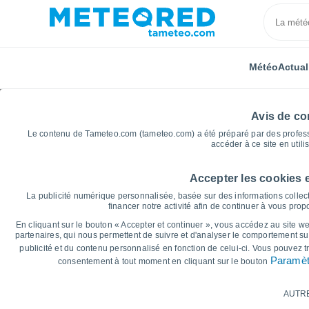
Météo
Actual
Avis de con
Le contenu de Tameteo.com (tameteo.com) a été préparé par des professio
accéder à ce site en utili
Accepter les cookies 
Accueil
France d'outre-mer
Guadeloupe
Basse-
La publicité numérique personnalisée, basée sur des informations collect
financer notre activité afin de continuer à vous pro
Graphiques météo pour
En cliquant sur le bouton « Accepter et continuer », vous accédez au site web
partenaires, qui nous permettent de suivre et d'analyser le comportement sur
publicité et du contenu personnalisé en fonction de celui-ci. Vous pouvez 
14 jours
7 jours
Paramèt
consentement à tout moment en cliquant sur le bouton
Graphique des températures
AUTR
Température maximale, température minima