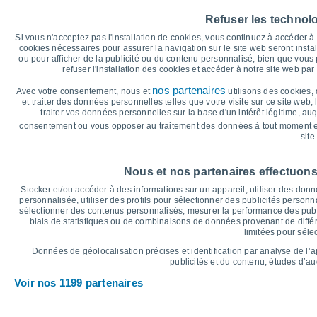
30
Refuser les technol
28°
28°
27°
27°
27°
27°
Si vous n'acceptez pas l'installation de cookies, vous continuez à accéder 
cookies nécessaires pour assurer la navigation sur le site web seront insta
25
ou pour afficher de la publicité ou du contenu personnalisé, bien que vous
refuser l'installation des cookies et accéder à notre site web par 
22°
22°
22°
22°
22°
nos partenaires
Avec votre consentement, nous et
21°
utilisons des cookies, 
et traiter des données personnelles telles que votre visite sur ce site web,
20
traiter vos données personnelles sur la base d'un intérêt légitime, au
consentement ou vous opposer au traitement des données à tout moment e
site
°C
Ven
7
Sam
8
Dim
9
Lun
10
Mar
11
Mer
12
J
Nous et nos partenaires effectuons
Température maximale
T
Stocker et/ou accéder à des informations sur un appareil, utiliser des donnée
personnalisée, utiliser des profils pour sélectionner des publicités personna
sélectionner des contenus personnalisés, mesurer la performance des publ
biais de statistiques ou de combinaisons de données provenant de différ
Graphique des précipitations et nuages
limitées pour séle
Pluie, neige et couverture 
Données de géolocalisation précises et identification par analyse de l’
25
publicités et du contenu, études d’a
Voir nos 1199 partenaires
20
1017
1017