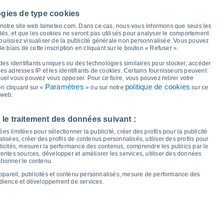
ogies de type cookies
28°
28°
27°
28°
27°
27°
27°
27°
à notre site web tameteo.com. Dans ce cas, nous vous informons que seuls les
llés, et que les cookies ne seront pas utilisés pour analyser le comportement
 puissiez visualiser de la publicité générale non personnalisée. Vous pouvez
23°
le biais de cette inscription en cliquant sur le bouton « Refuser ».
23°
22°
22°
22°
21°
21°
21°
des identifiants uniques ou des technologies similaires pour stocker, accéder
 les adresses IP et les identifiants de cookies. Certains fournisseurs peuvent
quel vous pouvez vous opposer. Pour ce faire, vous pouvez retirer votre
Paramètres
politique de cookies
n cliquant sur «
» ou sur notre
sur ce
 web.
eu
13
Ven
14
Sam
15
Dim
16
Lun
17
Mar
18
Mer
19
Jeu
20
 le traitement des données suivant :
empérature minimale
Point de rosée
s limitées pour sélectionner la publicité, créer des profils pour la publicité
lisées, créer des profils de contenus personnalisés, utiliser des profils pour
icités, mesurer la performance des contenus, comprendre les publics par le
entes sources, développer et améliorer les services, utiliser des données
ctionner le contenu.
nuageuse pour les 14 prochains jours
appareil, publicités et contenu personnalisés, mesure de performance des
100
udience et développement de services.
75