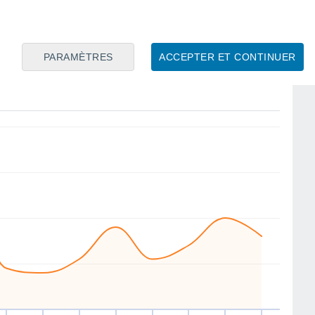
E
E
E
E
E
SE
SE
E
PARAMÈTRES
ACCEPTER ET CONTINUER
eu
13
Ven
14
Sam
15
Dim
16
Lun
17
Mar
18
Mer
19
Jeu
20
ent
Vitesse moyenne du vent