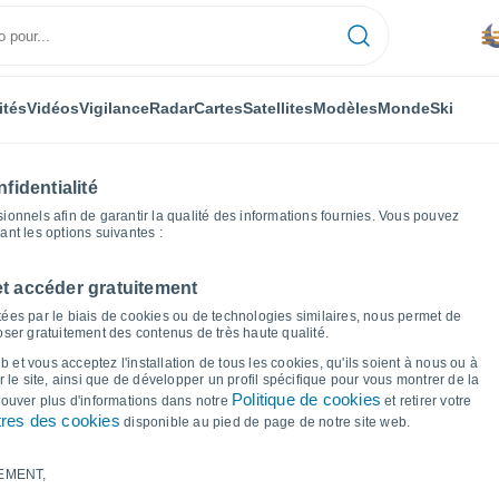
ités
Vidéos
Vigilance
Radar
Cartes
Satellites
Modèles
Monde
Ski
fidentialité
nnels afin de garantir la qualité des informations fournies. Vous pouvez
sant les options suivantes :
et accéder gratuitement
Terre
Graphiques météo
ées par le biais de cookies ou de technologies similaires, nous permet de
poser gratuitement des contenus de très haute qualité.
 Basse-Terre
 et vous acceptez l'installation de tous les cookies, qu'ils soient à nous ou à
 le site, ainsi que de développer un profil spécifique pour vous montrer de la
Politique de cookies
trouver plus d'informations dans notre
et retirer votre
res des cookies
disponible au pied de page de notre site web.
EMENT,
le et point de rosée pour les 14 prochains jours