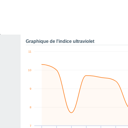
0
E
E
E
E
E
E
km/h
Ven
7
Sam
8
Dim
9
Lun
10
Mar
11
Mer
12
J
Rafales maximales de v
Graphique de l'indice ultraviolet
11
10
9
8
7