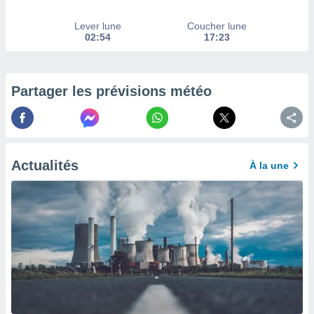
afficher
licité ou
Lever lune
Coucher lune
enu
02:54
17:23
lisé,
e vous
r de la
Partager les prévisions météo
 non
lisée.
uvez
ation des
Actualités
À la une
et
à notre
 par le
 cette
ion en
sur le
«
».
tre
ement,