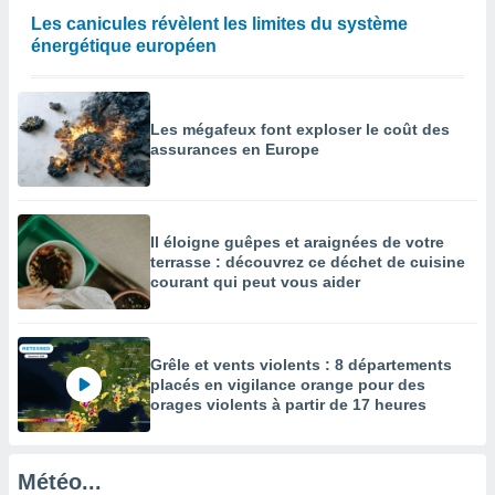
Les canicules révèlent les limites du système
enaires
énergétique européen
s des
 des
nts
 ou des
Les mégafeux font exploser le coût des
gies
assurances en Europe
es pour
 accéder
r des
lles
Il éloigne guêpes et araignées de votre
ue votre
terrasse : découvrez ce déchet de cuisine
r ce site
courant qui peut vous aider
 IP et
ifiants
es.
Grêle et vents violents : 8 départements
placés en vigilance orange pour des
eurs
orages violents à partir de 17 heures
traiter
nées
lles sur
Météo...
d'un