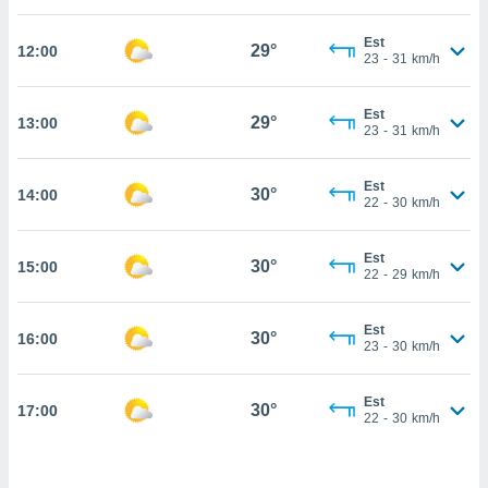
cité
Est
ue
29°
12:00
23
-
31
km/h
lisée,
ACCEPTER
ur des
ET
ions
Est
CONTINUER
29°
13:00
es par le
23
-
31
km/h
 cookies
PARAMÈTRES
Est
gies
30°
14:00
22
-
30
km/h
es, nous
de
 notre
Est
30°
15:00
22
-
29
km/h
afin de
r à vous
r
Est
30°
ment des
16:00
23
-
30
km/h
 de très
alité.
Est
30°
17:00
ant sur
22
-
30
km/h
n «
 et
r »,