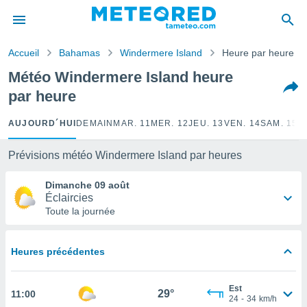
e
ntialité
Accueil
Bahamas
Windermere Island
Heure par heure
enu de
o.com
Météo Windermere Island heure
o.com) a
par heure
aré par
onnels
AUJOURD´HUI
DEMAIN
MAR. 11
MER. 12
JEU. 13
VEN. 14
SAM. 15
D
arantir
té des
Prévisions météo Windermere Island par heures
ions
. Vous
Dimanche 09 août
accéder
Éclaircies
e en
Toute la journée
 les
s :
Heures précédentes
r les
s et
Est
r
29°
11:00
24
-
34
km/h
tement