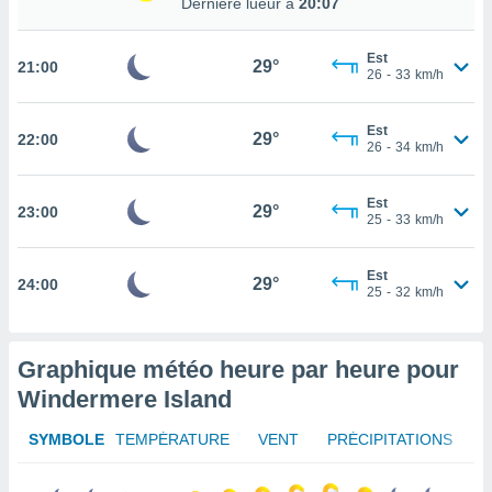
Dernière lueur à
20:07
rouver
ations
Est
29°
21:00
26
-
33
km/h
re
que de
kies
Est
29°
22:00
r votre
26
-
34
km/h
ement à
ment en
Est
sur le
29°
23:00
25
-
33
km/h
res des
kies
Est
29°
24:00
le au
25
-
32
km/h
page de
te web.
Graphique météo heure par heure pour
MENT,
Windermere Island
 les
logies
SYMBOLE
TEMPÉRATURE
VENT
PRÉCIPITATIONS
e
s