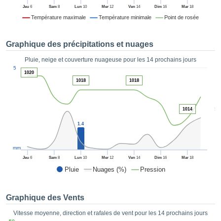
es et
Jeu
6
Sam
8
Lun
10
Mer
12
Ven
14
Dim
16
Mar
18
éder
Température maximale
Température minimale
Point de rosée
tement
licité
Graphique des précipitations et nuages
rique
alisée,
Pluie, neige et couverture nuageuse pour les 14 prochains jours
ACCEPTER
1
sur des
5
ET
1020
ations
1018
1018
CONTINUER
es par le
 cookies
 de
PARAMÈTRES
5
1014
logies
es, nous
1.4
et de
r notre
mm
 afin de
Jeu
6
Sam
8
Lun
10
Mer
12
Ven
14
Dim
16
Mar
18
r à vous
Pluie
Nuages (%)
Pression
oser
ment des
 de très
Graphique des Vents
ualité.
Vitesse moyenne, direction et rafales de vent pour les 14 prochains jours
uant sur