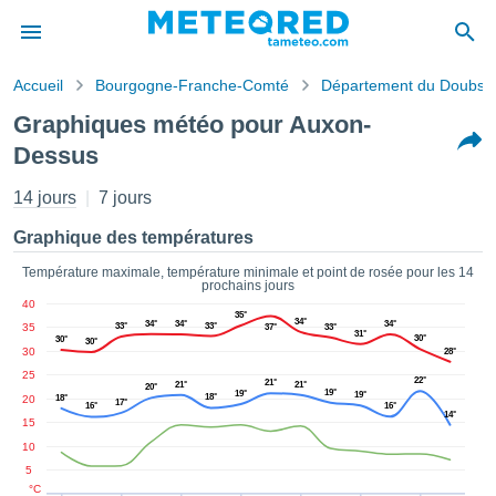
Accueil
Bourgogne-Franche-Comté
Département du Doubs
s de
Graphiques météo pour Auxon-
ntialité
Dessus
tenu de
eo.com
14 jours
7 jours
o.com) a
paré par
Graphique des températures
es
ionnels
Température maximale, température minimale et point de rosée pour les 14
garantir
prochains jours
ité des
40
35°
ations
34°
34°
34°
34°
35
33°
33°
37°
33°
31°
30°
30°
s. Vous
30°
30
28°
accéder
25
22°
21°
ite en
21°
21°
20°
19°
19°
19°
18°
20
18°
17°
ant les
16°
16°
14°
15
ions
10
ntes :
5
°C
er les