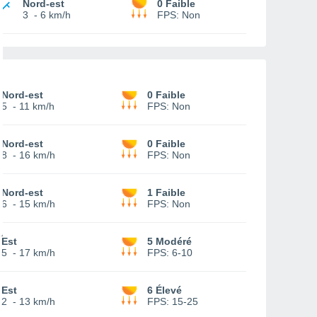
Nord-est
0 Faible
3
-
6 km/h
FPS:
Non
Nord-est
0 Faible
5
-
11 km/h
FPS:
Non
Nord-est
0 Faible
8
-
16 km/h
FPS:
Non
Nord-est
1 Faible
6
-
15 km/h
FPS:
Non
Est
5 Modéré
5
-
17 km/h
FPS:
6-10
Est
6 Élevé
2
-
13 km/h
FPS:
15-25