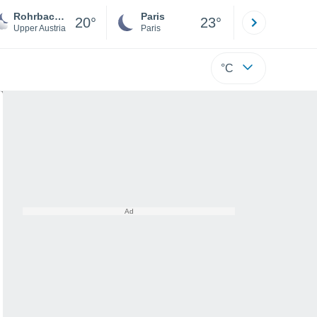
Rohrbach In Oberösterreich
Paris
Montpelli
20°
23°
Upper Austria
Paris
Hérault
°C