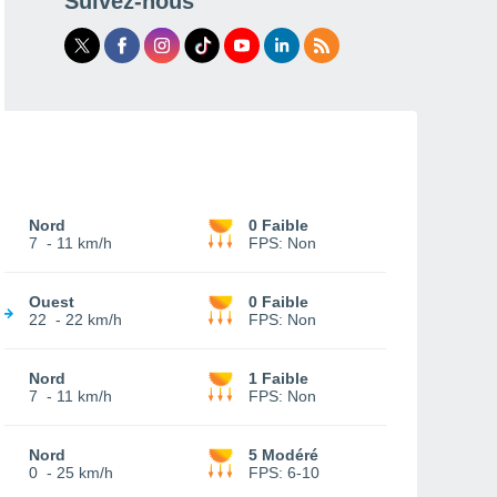
Suivez-nous
Nord
0 Faible
7
-
11 km/h
FPS:
Non
Ouest
0 Faible
22
-
22 km/h
FPS:
Non
Nord
1 Faible
7
-
11 km/h
FPS:
Non
Nord
5 Modéré
0
-
25 km/h
FPS:
6-10