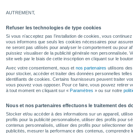
AUTREMENT,
Graphique météo heure par heure
Refuser les technologies de type cookies
SYMBOLE
TEMPÉRATURE
Si vous n'acceptez pas l'installation de cookies, vous continu
vous informons que seuls les cookies nécessaires pour assurer la
00
03
06
09
12
15
18
21
00
03
06
09
ne seront pas utilisés pour analyser le comportement ou pour af
puissiez visualiser de la publicité générale non personnalisée. V
site web par le biais de cette inscription en cliquant sur le bouto
Avec votre consentement, nous et
nos partenaires
utilisons des
28°
pour stocker, accéder et traiter des données personnelles telles 
26°
identifiants de cookies. Certains fournisseurs peuvent traiter vo
25°
vous pouvez vous opposer. Pour ce faire, vous pouvez retirer
23°
22°
à tout moment en cliquant sur «
Paramètres
» ou sur notre
poli
22°
19°
19°
18°
18°
18°
Nous et nos partenaires effectuons le traitement des d
Stocker et/ou accéder à des informations sur un appareil, utilise
profils pour la publicité personnalisée, utiliser des profils pour 
4.7
4.4
4.3
contenus personnalisés, utiliser des profils pour sélectionner
2.9
publicités, mesurer la performance des contenus, comprendre le