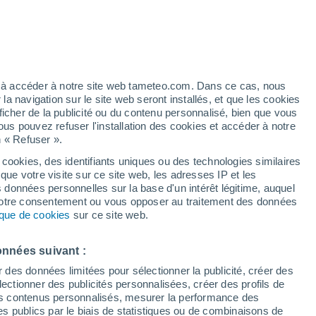
 pour Rohrbach In Oberösterreich
VENT
PRÉCIPITATIONS
ez à accéder à notre site web tameteo.com. Dans ce cas, nous
 navigation sur le site web seront installés, et que les cookies
12
15
18
21
00
03
06
09
12
15
18
21
00
ficher de la publicité ou du contenu personnalisé, bien que vous
ous pouvez refuser l'installation des cookies et accéder à notre
n « Refuser ».
 cookies, des identifiants uniques ou des technologies similaires
que votre visite sur ce site web, les adresses IP et les
27°
26°
25°
s données personnelles sur la base d'un intérêt légitime, auquel
25°
 votre consentement ou vous opposer au traitement des données
23°
23°
22°
22°
tique de cookies
sur ce site web.
19°
19°
18°
17°
onnées suivant :
15°
r des données limitées pour sélectionner la publicité, créer des
sélectionner des publicités personnalisées, créer des profils de
 des contenus personnalisés, mesurer la performance des
s publics par le biais de statistiques ou de combinaisons de