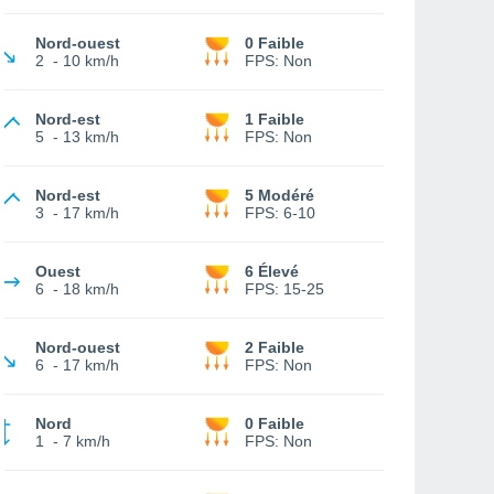
Nord-ouest
0 Faible
2
-
10 km/h
FPS:
Non
Nord-est
1 Faible
5
-
13 km/h
FPS:
Non
Nord-est
5 Modéré
3
-
17 km/h
FPS:
6-10
Ouest
6 Élevé
6
-
18 km/h
FPS:
15-25
Nord-ouest
2 Faible
6
-
17 km/h
FPS:
Non
Nord
0 Faible
1
-
7 km/h
FPS:
Non