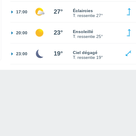
27°
Éclaircies
17:00
T. ressentie
27°
23°
Ensoleillé
20:00
T. ressentie
25°
19°
Ciel dégagé
23:00
T. ressentie
19°