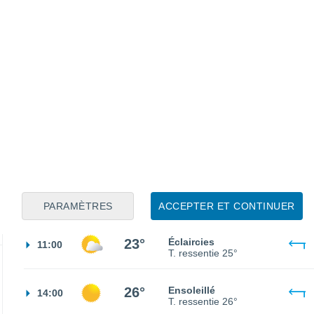
19°
Éclaircies
23:00
T. ressentie
19°
17°
Éclaircies
02:00
T. ressentie
17°
15°
Ciel dégagé
05:00
T. ressentie
15°
18°
Ensoleillé
08:00
T. ressentie
18°
PARAMÈTRES
ACCEPTER ET CONTINUER
23°
Éclaircies
11:00
T. ressentie
25°
26°
Ensoleillé
14:00
T. ressentie
26°