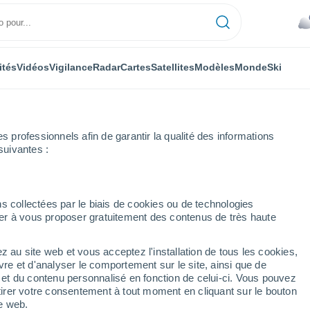
ités
Vidéos
Vigilance
Radar
Cartes
Satellites
Modèles
Monde
Ski
professionnels afin de garantir la qualité des informations
suivantes :
erösterreich
Heure par heure
s collectées par le biais de cookies ou de technologies
nuer à vous proposer gratuitement des contenus de très haute
rösterreich heure par
z au site web et vous acceptez l'installation de tous les cookies,
vre et d'analyser le comportement sur le site, ainsi que de
é et du contenu personnalisé en fonction de celui-ci. Vous pouvez
tirer votre consentement à tout moment en cliquant sur le bouton
te web.