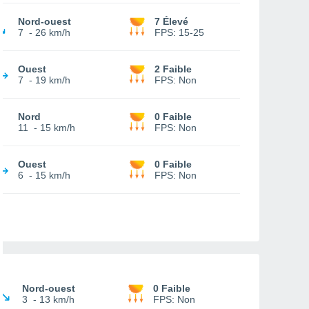
Nord-ouest
7 Élevé
7
-
26 km/h
FPS:
15-25
Ouest
2 Faible
7
-
19 km/h
FPS:
Non
Nord
0 Faible
11
-
15 km/h
FPS:
Non
Ouest
0 Faible
6
-
15 km/h
FPS:
Non
Nord-ouest
0 Faible
3
-
13 km/h
FPS:
Non