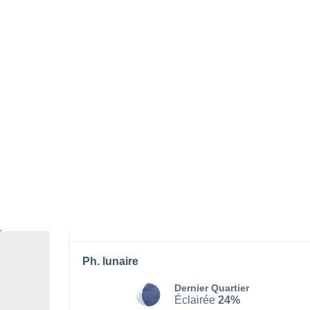
SAMEDI 08 AOÛT
Toute la journée
Ensoleillé
Lever du soleil à
05h47
Coucher du soleil à
20h30
Première lueur à
05:11
Dernière lueur à
21:06
Ph. lunaire
Dernier Quartier
Éclairée
24%