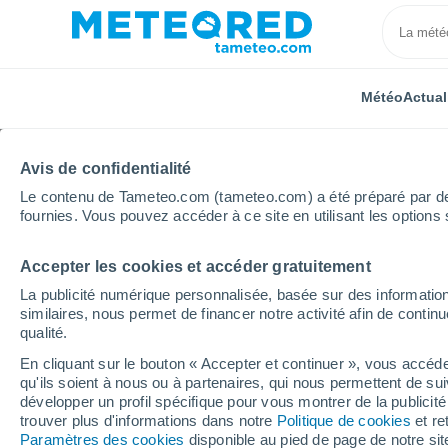
Météo
Actual
Avis de confidentialité
Le contenu de Tameteo.com (tameteo.com) a été préparé par des 
fournies. Vous pouvez accéder à ce site en utilisant les options 
Accepter les cookies et accéder gratuitement
Accueil
Autriche
Haute-Autriche
Rohrbach In Ob
La publicité numérique personnalisée, basée sur des information
similaires, nous permet de financer notre activité afin de conti
Météo Rohrbach In Obe
qualité.
heure
En cliquant sur le bouton « Accepter et continuer », vous accéde
qu'ils soient à nous ou à partenaires, qui nous permettent de sui
développer un profil spécifique pour vous montrer de la publicit
trouver plus d'informations dans notre
Politique de cookies
et re
Météo 1 - 7 jours
Heure par heure
Paramètres des cookies
disponible au pied de page de notre si