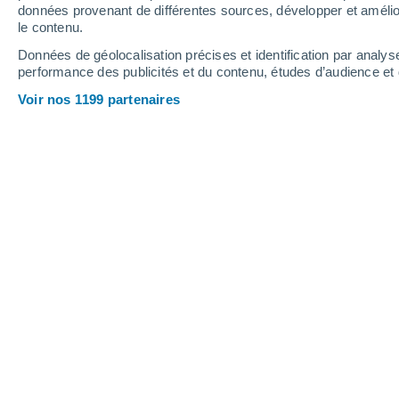
1.8
données provenant de différentes sources, développer et amélior
1.1
0.1
le contenu.
Jeudi
6
Vendredi
7
Données de géolocalisation précises et identification par analys
performance des publicités et du contenu, études d’audience e
Voir nos 1199 partenaires
Prévisions météo Rohrbach In Oberö
JEUDI 06 AOÛT
2 Alertes maintenant
Risque modéré
L'après-midi
Orage, ciel variable
Lever du soleil à
05h44
Coucher du soleil à
20h34
Première lueur à
05:08