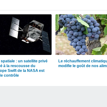
 spatiale : un satellite privé
Le réchauffement climatiq
é à la rescousse du
modifie le goût de nos ali
cope Swift de la NASA est
de contrôle