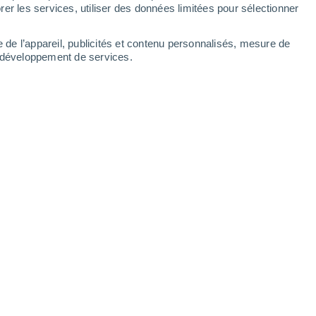
Lundi
10
er les services, utiliser des données limitées pour sélectionner
e de l’appareil, publicités et contenu personnalisés, mesure de
t développement de services.
 heures
23°
Ciel variable
02:00
T. ressentie
25°
21°
Éclaircies
05:00
T. ressentie
21°
22°
Éclaircies
08:00
T. ressentie
24°
27°
Éclaircies
11:00
T. ressentie
27°