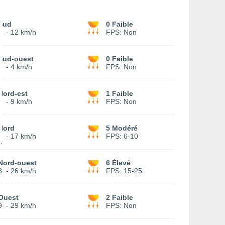
Sud
0 Faible
5
-
12 km/h
FPS:
Non
Sud-ouest
0 Faible
1
-
4 km/h
FPS:
Non
Nord-est
1 Faible
1
-
9 km/h
FPS:
Non
Nord
5 Modéré
3
-
17 km/h
FPS:
6-10
Nord-ouest
6 Élevé
8
-
26 km/h
FPS:
15-25
Ouest
2 Faible
9
-
29 km/h
FPS:
Non