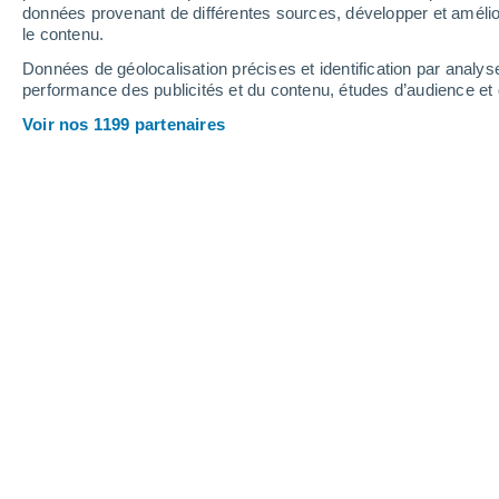
Samedi
8
Dimanche
9
données provenant de différentes sources, développer et amélior
le contenu.
Données de géolocalisation précises et identification par analys
performance des publicités et du contenu, études d’audience e
Prévisions météo Guntramsdorf par
Voir nos 1199 partenaires
SAMEDI 08 AOÛT
Toute la journée
Éclaircies
Lever du soleil à
05h39
Coucher du soleil à
20h20
Première lueur à
05:04
Dernière lueur à
20:55
Ph. lunaire