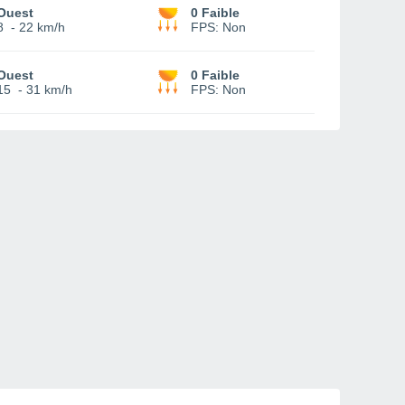
Ouest
0 Faible
8
-
22 km/h
FPS:
Non
Ouest
0 Faible
15
-
31 km/h
FPS:
Non