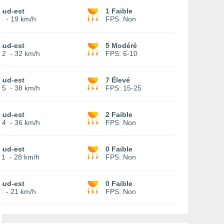
Sud-est
1 Faible
7
-
19 km/h
FPS:
Non
Sud-est
5 Modéré
12
-
32 km/h
FPS:
6-10
Sud-est
7 Élevé
15
-
38 km/h
FPS:
15-25
Sud-est
2 Faible
14
-
36 km/h
FPS:
Non
Sud-est
0 Faible
11
-
28 km/h
FPS:
Non
Sud-est
0 Faible
9
-
21 km/h
FPS:
Non