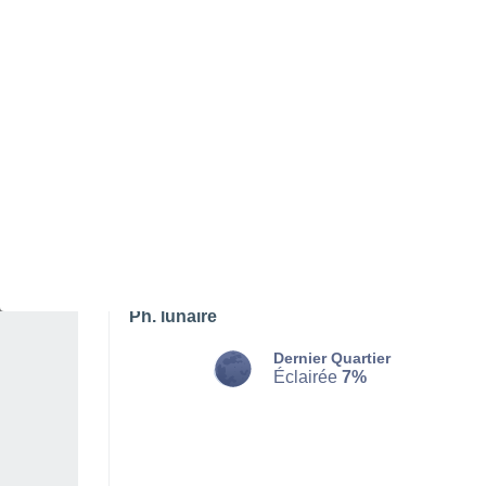
LUNDI 10 AOÛT
Toute la journée
Éclaircies
Lever du soleil à
05h42
Coucher du soleil à
20h16
Première lueur à
05:07
Dernière lueur à
20:51
Ph. lunaire
Dernier Quartier
Éclairée
7%