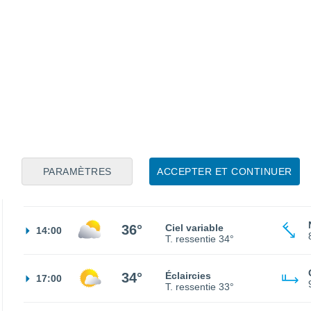
23°
Ciel dégagé
02:00
T. ressentie
25°
21°
Ciel dégagé
05:00
T. ressentie
21°
24°
Ensoleillé
08:00
T. ressentie
26°
PARAMÈTRES
ACCEPTER ET CONTINUER
32°
Ensoleillé
11:00
T. ressentie
31°
36°
Ciel variable
14:00
T. ressentie
34°
34°
Éclaircies
17:00
T. ressentie
33°