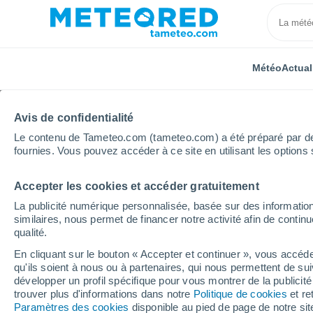
Météo
Actual
Avis de confidentialité
Le contenu de Tameteo.com (tameteo.com) a été préparé par des 
fournies. Vous pouvez accéder à ce site en utilisant les options 
Accepter les cookies et accéder gratuitement
Accueil
Autriche
Basse-Autriche
Guntramsdorf
La publicité numérique personnalisée, basée sur des information
similaires, nous permet de financer notre activité afin de conti
Météo Guntramsdorf h
qualité.
En cliquant sur le bouton « Accepter et continuer », vous accéde
qu'ils soient à nous ou à partenaires, qui nous permettent de sui
Météo 1 - 7 jours
Heure par heure
développer un profil spécifique pour vous montrer de la publicit
trouver plus d'informations dans notre
Politique de cookies
et re
Paramètres des cookies
disponible au pied de page de notre si