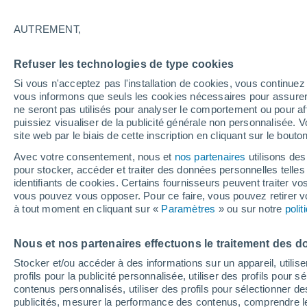
Graphique météo heure par heur
AUTREMENT,
SYMBOLE
TEMPÉRATURE
Refuser les technologies de type cookies
00
03
06
09
12
15
18
21
00
03
06
09
Si vous n'acceptez pas l'installation de cookies, vous continu
vous informons que seuls les cookies nécessaires pour assurer la
ne seront pas utilisés pour analyser le comportement ou pour af
puissiez visualiser de la publicité générale non personnalisée. V
site web par le biais de cette inscription en cliquant sur le bouto
31°
Avec votre consentement, nous et
nos partenaires
utilisons des
30°
pour stocker, accéder et traiter des données personnelles telles 
28°
identifiants de cookies. Certains fournisseurs peuvent traiter vo
27°
vous pouvez vous opposer. Pour ce faire, vous pouvez retirer
25°
24°
à tout moment en cliquant sur «
Paramètres
» ou sur notre
poli
23°
22°
22°
22°
20°
Nous et nos partenaires effectuons le traitement des d
Stocker et/ou accéder à des informations sur un appareil, utilise
profils pour la publicité personnalisée, utiliser des profils pour 
contenus personnalisés, utiliser des profils pour sélectionner
publicités, mesurer la performance des contenus, comprendre le