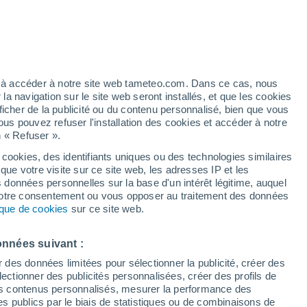
e pour Guntramsdorf
VENT
PRÉCIPITATIONS
12
15
18
21
00
03
06
09
12
15
18
21
00
ez à accéder à notre site web tameteo.com. Dans ce cas, nous
 navigation sur le site web seront installés, et que les cookies
ficher de la publicité ou du contenu personnalisé, bien que vous
ous pouvez refuser l'installation des cookies et accéder à notre
34°
n « Refuser ».
33°
32°
32°
31°
 cookies, des identifiants uniques ou des technologies similaires
31°
36°
que votre visite sur ce site web, les adresses IP et les
28°
28°
s données personnelles sur la base d'un intérêt légitime, auquel
27°
 votre consentement ou vous opposer au traitement des données
24°
tique de cookies
sur ce site web.
23°
21°
onnées suivant :
r des données limitées pour sélectionner la publicité, créer des
sélectionner des publicités personnalisées, créer des profils de
 des contenus personnalisés, mesurer la performance des
s publics par le biais de statistiques ou de combinaisons de