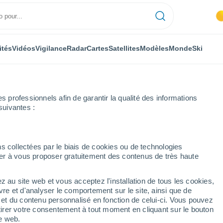
ités
Vidéos
Vigilance
Radar
Cartes
Satellites
Modèles
Monde
Ski
professionnels afin de garantir la qualité des informations
suivantes :
Heure par heure
s collectées par le biais de cookies ou de technologies
nuer à vous proposer gratuitement des contenus de très haute
eure par heure
z au site web et vous acceptez l'installation de tous les cookies,
vre et d'analyser le comportement sur le site, ainsi que de
é et du contenu personnalisé en fonction de celui-ci. Vous pouvez
tirer votre consentement à tout moment en cliquant sur le bouton
te web.