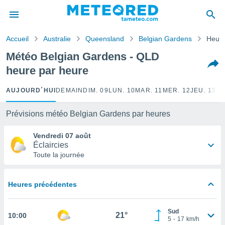
e
ntialité
Accueil
Australie
Queensland
Belgian Gardens
Heure
enu de
o.com
Météo Belgian Gardens - QLD
o.com) a
heure par heure
aré par
onnels
AUJOURD´HUI
DEMAIN
DIM. 09
LUN. 10
MAR. 11
MER. 12
JEU. 13
VE
arantir
té des
Prévisions météo Belgian Gardens par heures
ions
. Vous
Vendredi 07 août
accéder
Éclaircies
e en
Toute la journée
 les
s :
Heures précédentes
r les
s et
Sud
r
21°
10:00
5
-
17
km/h
tement