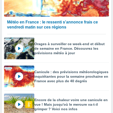
enaires
s des
 des
nts
Météo en France : le ressenti s'annonce frais ce
 ou des
vendredi matin sur ces régions
gies
es pour
 accéder
Orages à surveiller ce week-end et début
r des
de semaine en France. Découvrez les
prévisions météo à jour
lles
ue votre
r ce site
Canicule : des prévisions météorologiques
 IP et
inquiétantes pour la semaine prochaine en
ifiants
France avec plus de 40 degrés
es.
eurs
traiter
Encore de la chaleur voire une canicule en
nées
vue ! Mais jusqu'où le mercure va-t-il
lles sur
grimper ? Voici nos infos
d'un