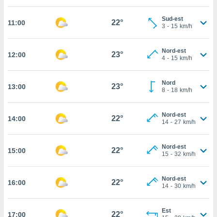
cité
Sud-est
ue
22°
11:00
3
-
15
km/h
lisée,
ACCEPTER
ur des
ET
ions
Nord-est
CONTINUER
23°
12:00
es par le
4
-
15
km/h
 cookies
PARAMÈTRES
Nord
gies
23°
13:00
8
-
18
km/h
es, nous
de
 notre
Nord-est
22°
14:00
14
-
27
km/h
afin de
r à vous
r
Nord-est
22°
ment des
15:00
15
-
32
km/h
 de très
alité.
Nord-est
22°
16:00
ant sur
14
-
30
km/h
n «
 et
Est
r »,
22°
17:00