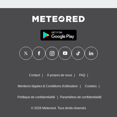
égitime,
vous
vous
 Pour ce
ous
etirer
ement
 opposer
ement
nées à
ment en
 sur «
res
» ou
e
Contact
À propos de nous
FAQ
que de
kies
Mentions légales & Conditions d'utilisation
Cookies
ite web.
Politique de confidentialité
Paramètres de confidentialité
t nos
ires
ons le
© 2026 Meteored. Tous droits réservés
ent des