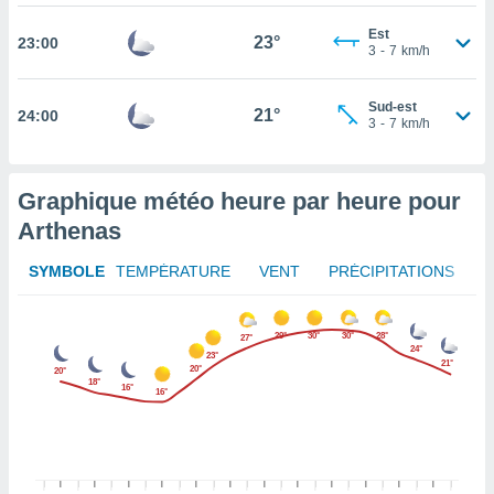
rouver
Est
23°
23:00
3
-
7
km/h
ations
re
que de
Sud-est
21°
24:00
kies
3
-
7
km/h
r votre
ement à
ment en
Graphique météo heure par heure pour
sur le
Arthenas
res des
kies
SYMBOLE
TEMPÉRATURE
VENT
PRÉCIPITATIONS
le au
page de
te web.
29°
30°
30°
28°
27°
24°
23°
21°
20°
MENT,
20°
18°
16°
16°
 les
logies
e
s