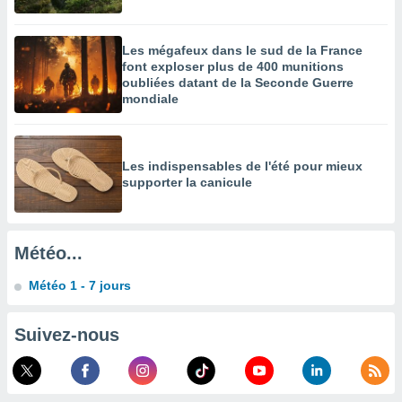
enaires
s des
Les mégafeux dans le sud de la France
 des
font exploser plus de 400 munitions
nts
oubliées datant de la Seconde Guerre
 ou des
mondiale
gies
es pour
 accéder
r des
Les indispensables de l'été pour mieux
supporter la canicule
lles
ue votre
r ce site
Météo...
 IP et
ifiants
Météo 1 - 7 jours
es.
eurs
Suivez-nous
traiter
nées
lles sur
d'un