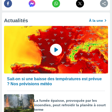
afficher
licité ou
enu
lisé,
e vous
Actualités
À la une
r de la
 non
lisée.
uvez
ation des
et
à notre
 par le
 cette
Sait-on si une baisse des températures est prévue
ion en
? Nos prévisions météo
sur le
«
».
La fumée épaisse, provoquée par les
tre
incendies, peut refroidir la planète à court
ement,
terme