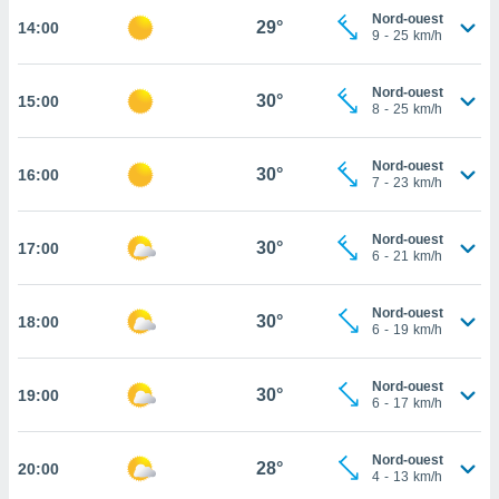
Nord-ouest
29°
14:00
cité
9
-
25
km/h
ue
lisée,
ACCEPTER
ur des
Nord-ouest
30°
15:00
ET
8
-
25
km/h
ions
CONTINUER
es par le
 cookies
Nord-ouest
30°
16:00
PARAMÈTRES
7
-
23
km/h
gies
es, nous
de
Nord-ouest
30°
17:00
6
-
21
km/h
 notre
afin de
r à vous
Nord-ouest
30°
18:00
r
6
-
19
km/h
ment des
 de très
Nord-ouest
alité.
30°
19:00
6
-
17
km/h
ant sur
n «
Nord-ouest
 et
28°
20:00
4
-
13
km/h
r »,