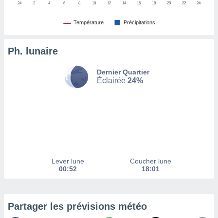
24
2
4
6
8
10
12
14
16
18
20
22
24
tez pas
Température
Précipitations
ation de
, vous
z à
Ph. lunaire
à notre
.com.
Dernier Quartier
Éclairée
24%
 cas,
us
ns que
s
ires
urer la
on sur le
 seront
Lever lune
Coucher lune
, et que
00:52
18:01
ies ne
as
pour
 le
Partager les prévisions météo
ement