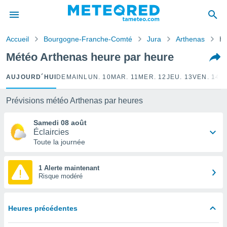
e
ntialité
Accueil
Bourgogne-Franche-Comté
Jura
Arthenas
He
enu de
o.com
Météo Arthenas heure par heure
o.com) a
aré par
AUJOURD´HUI
DEMAIN
LUN. 10
MAR. 11
MER. 12
JEU. 13
VEN. 14
S
onnels
arantir
Prévisions météo Arthenas par heures
té des
ions
Samedi 08 août
. Vous
Éclaircies
accéder
Toute la journée
e en
 les
1 Alerte maintenant
Risque modéré
s :
r les
s et
Heures précédentes
r
tement