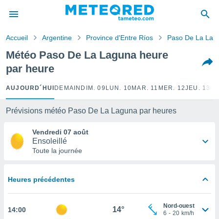
e
ntialité
Accueil
Argentine
Province d'Entre Ríos
Paso De La Lag
enu de
o.com
Météo Paso De La Laguna heure
o.com) a
par heure
aré par
onnels
AUJOURD´HUI
DEMAIN
DIM. 09
LUN. 10
MAR. 11
MER. 12
JEU. 13
VE
arantir
té des
Prévisions météo Paso De La Laguna par heures
ions
. Vous
Vendredi 07 août
accéder
Ensoleillé
e en
Toute la journée
 les
s :
Heures précédentes
r les
s et
Nord-ouest
r
14°
14:00
6
-
20
km/h
tement