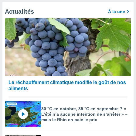
afficher
licité ou
Actualités
À la une
enu
lisé,
e vous
r de la
 non
lisée.
uvez
ation des
et
à notre
Le réchauffement climatique modifie le goût de nos
 par le
aliments
 cette
ion en
sur le
30 °C en octobre, 35 °C en septembre ? «
«
L’été n’a aucune intention de s’arrêter » –
».
mais le Rhin en paie le prix
tre
ement,