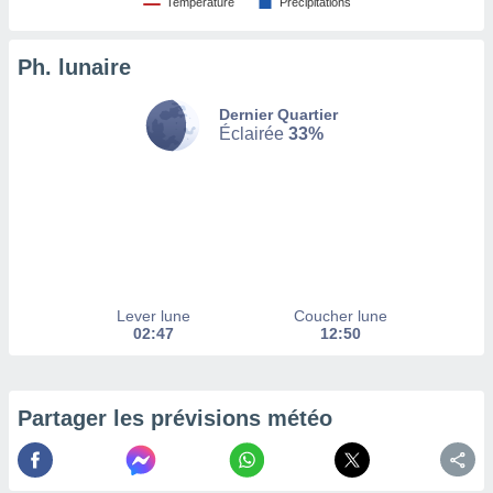
Température
Précipitations
tez pas
ation de
Ph. lunaire
, vous
z à
Dernier Quartier
à notre
Éclairée
33%
.com.
 cas,
us
ns que
s
ires
urer la
Lever lune
Coucher lune
on sur le
02:47
12:50
 seront
, et que
ies ne
as
Partager les prévisions météo
pour
 le
ement