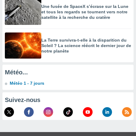
Une fusée de SpaceX s’écrase sur la Lune
enaires
et tous les regards se tournent vers notre
s des
satellite à la recherche du cratère
 des
nts
 ou des
gies
La Terre survivra-t-elle à la disparition du
es pour
Soleil ? La science réécrit le dernier jour de
 accéder
notre planète
r des
lles
ue votre
Météo...
r ce site
Météo 1 - 7 jours
 IP et
ifiants
Suivez-nous
es.
eurs
traiter
nées
lles sur
d'un