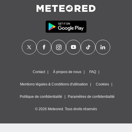
égitime,
vous
vous
 Pour ce
ous
etirer
ement
 opposer
ement
nées à
ment en
 sur «
Contact
À propos de nous
FAQ
res
» ou
e
Mentions légales & Conditions d'utilisation
Cookies
que de
kies
Politique de confidentialité
Paramètres de confidentialité
ite web.
© 2026 Meteored. Tous droits réservés
t nos
ires
ons le
ent des