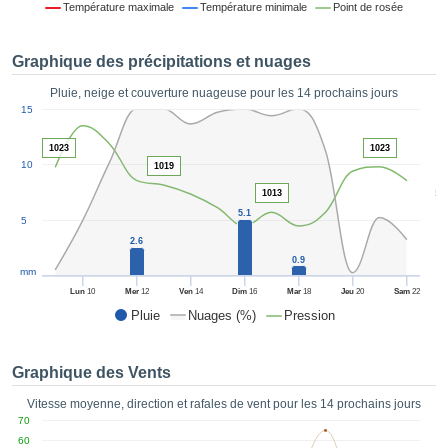
Température maximale
Température minimale
Point de rosée
es et
éder
tement
Graphique des précipitations et nuages
licité
Pluie, neige et couverture nuageuse pour les 14 prochains jours
rique
1
15
alisée,
ACCEPTER
sur des
ET
1023
1023
ations
10
CONTINUER
1019
es par le
5
 cookies
1013
 de
PARAMÈTRES
5.1
5
logies
2.6
es, nous
0.9
et de
mm
r notre
Lun
10
Mer
12
Ven
14
Dim
16
Mar
18
Jeu
20
Sam
22
 afin de
Pluie
Nuages (%)
Pression
r à vous
oser
ment des
Graphique des Vents
 de très
ualité.
Vitesse moyenne, direction et rafales de vent pour les 14 prochains jours
70
uant sur
60